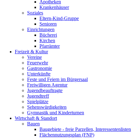
Apotheken
Krankenhäuser
Soziales
Eltern-Kind-Gruppe
Senioren
Einrichtungen
Bücherei
Kirchen
Pfarrämter
Freizeit & Kultur
Vereine
Feuerwehr
Gastronomie
Unterkünfte
Feste und Feiern im Bürgersaal
Freiwilligen Agentur
Jugendbeauftragte
Jugendtreff
Spielplätze
Sehenswürdigkeiten
Gymnastik und Kinderturnen
Wirtschaft & Standort
Bauen
Baugebiete - freie Parzellen, Interessentenlisten
Flächennutzungsplan (FNP)