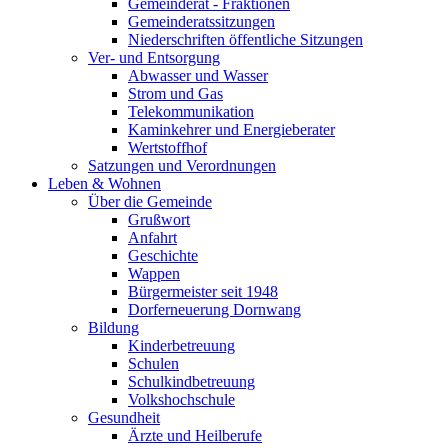
Gemeinderat - Fraktionen
Gemeinderatssitzungen
Niederschriften öffentliche Sitzungen
Ver- und Entsorgung
Abwasser und Wasser
Strom und Gas
Telekommunikation
Kaminkehrer und Energieberater
Wertstoffhof
Satzungen und Verordnungen
Leben & Wohnen
Über die Gemeinde
Grußwort
Anfahrt
Geschichte
Wappen
Bürgermeister seit 1948
Dorferneuerung Dornwang
Bildung
Kinderbetreuung
Schulen
Schulkindbetreuung
Volkshochschule
Gesundheit
Ärzte und Heilberufe