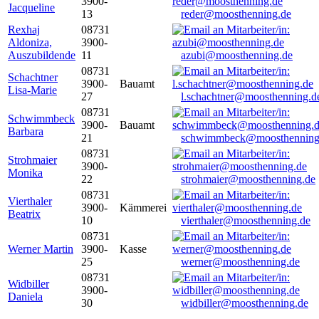
3900-
Jacqueline
13
reder@moosthenning.de
Rexhaj
08731
Aldoniza,
3900-
Auszubildende
11
azubi@moosthenning.de
08731
Schachtner
3900-
Bauamt
Lisa-Marie
27
l.schachtner@moosthenning.d
08731
Schwimmbeck
3900-
Bauamt
Barbara
21
schwimmbeck@moosthenning
08731
Strohmaier
3900-
Monika
22
strohmaier@moosthenning.de
08731
Vierthaler
3900-
Kämmerei
Beatrix
10
vierthaler@moosthenning.de
08731
Werner Martin
3900-
Kasse
25
werner@moosthenning.de
08731
Widbiller
3900-
Daniela
30
widbiller@moosthenning.de