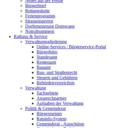
Neues aus der Presse
Bürgerbrief
Rettungskette
Ferienprogramm
Strassensperren
Dorferneuerung Dornwang
Notrufnummern
Rathaus & Service
Verwaltungsgliederung
Online-Services / Bürgerservice-Portal
Bürgerbüro
Standesamt
Rentenamt
Bauamt
Bau- und Straßenrecht
Steuern und Gebühren
Behördenverzeichnis
Verwaltung
Sachgebiete
Ansprechpartner
Aufgaben der Verwaltung
Politik & Gemeinderat
Bürgermeister
Ratsinfo-System
Gemeinderat - Ausschüsse