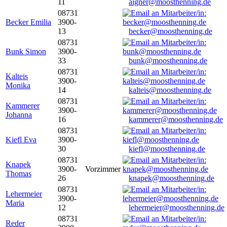
11
aigner@moosthenning.de
08731
Becker Emilia
3900-
13
becker@moosthenning.de
08731
Bunk Simon
3900-
33
bunk@moosthenning.de
08731
Kalteis
3900-
Monika
14
kalteis@moosthenning.de
08731
Kammerer
3900-
Johanna
16
kammerer@moosthenning.de
08731
Kiefl Eva
3900-
30
kiefl@moosthenning.de
08731
Knapek
3900-
Vorzimmer
Thomas
26
knapek@moosthenning.de
08731
Lehermeier
3900-
Maria
12
lehermeier@moosthenning.de
08731
Reder