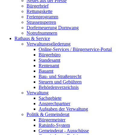
Neues aus der Presse
Bürgerbrief
Rettungskette
Ferienprogramm
Strassensperren
Dorferneuerung Dornwang
Notrufnummern
Rathaus & Service
Verwaltungsgliederung
Online-Services / Bürgerservice-Portal
Bürgerbüro
Standesamt
Rentenamt
Bauamt
Bau- und Straßenrecht
Steuern und Gebühren
Behördenverzeichnis
Verwaltung
Sachgebiete
Ansprechpartner
Aufgaben der Verwaltung
Politik & Gemeinderat
Bürgermeister
Ratsinfo-System
Gemeinderat - Ausschüsse