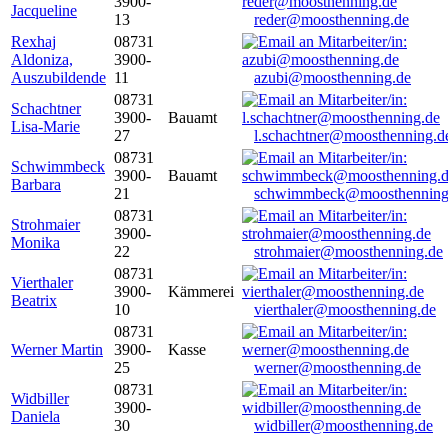
3900-
Jacqueline
13
reder@moosthenning.de
Rexhaj
08731
Aldoniza,
3900-
Auszubildende
11
azubi@moosthenning.de
08731
Schachtner
3900-
Bauamt
Lisa-Marie
27
l.schachtner@moosthenning.d
08731
Schwimmbeck
3900-
Bauamt
Barbara
21
schwimmbeck@moosthenning
08731
Strohmaier
3900-
Monika
22
strohmaier@moosthenning.de
08731
Vierthaler
3900-
Kämmerei
Beatrix
10
vierthaler@moosthenning.de
08731
Werner Martin
3900-
Kasse
25
werner@moosthenning.de
08731
Widbiller
3900-
Daniela
30
widbiller@moosthenning.de