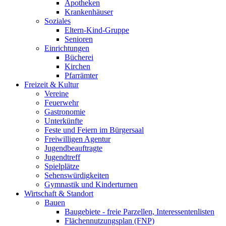
Apotheken
Krankenhäuser
Soziales
Eltern-Kind-Gruppe
Senioren
Einrichtungen
Bücherei
Kirchen
Pfarrämter
Freizeit & Kultur
Vereine
Feuerwehr
Gastronomie
Unterkünfte
Feste und Feiern im Bürgersaal
Freiwilligen Agentur
Jugendbeauftragte
Jugendtreff
Spielplätze
Sehenswürdigkeiten
Gymnastik und Kinderturnen
Wirtschaft & Standort
Bauen
Baugebiete - freie Parzellen, Interessentenlisten
Flächennutzungsplan (FNP)