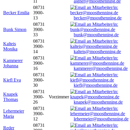
11
aigner@moosthenning.de
08731
Becker Emilia
3900-
13
becker@moosthenning.de
08731
Bunk Simon
3900-
33
bunk@moosthenning.de
08731
Kalteis
3900-
Monika
14
kalteis@moosthenning.de
08731
Kammerer
3900-
Johanna
16
kammerer@moosthenning.de
08731
Kiefl Eva
3900-
30
kiefl@moosthenning.de
08731
Knapek
3900-
Vorzimmer
Thomas
26
knapek@moosthenning.de
08731
Lehermeier
3900-
Maria
12
lehermeier@moosthenning.de
08731
Reder