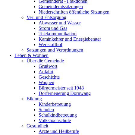
Gemeinderat - Fraktionen
Gemeinderatssitzungen
Niederschriften öffentliche Sitzungen
Ver- und Entsorgung
Abwasser und Wasser
Strom und Gas
Telekommunikation
Kaminkehrer und Energieberater
Wertstoffhof
Satzungen und Verordnungen
Leben & Wohnen
Über die Gemeinde
Grußwort
Anfahrt
Geschichte
Wappen
Bürgermeister seit 1948
Dorferneuerung Dornwang
Bildung
Kinderbetreuung
Schulen
Schulkindbetreuung
Volkshochschule
Gesundheit
Ärzte und Heilberufe