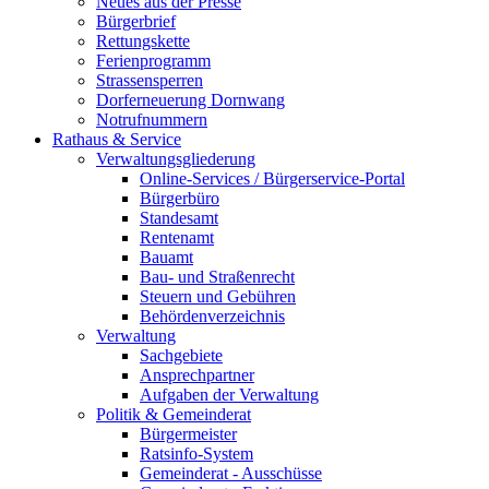
Neues aus der Presse
Bürgerbrief
Rettungskette
Ferienprogramm
Strassensperren
Dorferneuerung Dornwang
Notrufnummern
Rathaus & Service
Verwaltungsgliederung
Online-Services / Bürgerservice-Portal
Bürgerbüro
Standesamt
Rentenamt
Bauamt
Bau- und Straßenrecht
Steuern und Gebühren
Behördenverzeichnis
Verwaltung
Sachgebiete
Ansprechpartner
Aufgaben der Verwaltung
Politik & Gemeinderat
Bürgermeister
Ratsinfo-System
Gemeinderat - Ausschüsse