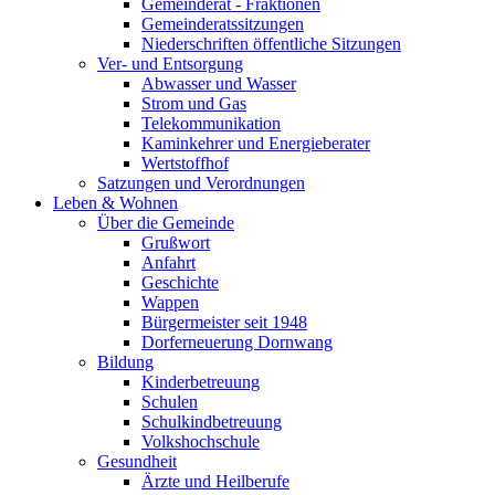
Gemeinderat - Fraktionen
Gemeinderatssitzungen
Niederschriften öffentliche Sitzungen
Ver- und Entsorgung
Abwasser und Wasser
Strom und Gas
Telekommunikation
Kaminkehrer und Energieberater
Wertstoffhof
Satzungen und Verordnungen
Leben & Wohnen
Über die Gemeinde
Grußwort
Anfahrt
Geschichte
Wappen
Bürgermeister seit 1948
Dorferneuerung Dornwang
Bildung
Kinderbetreuung
Schulen
Schulkindbetreuung
Volkshochschule
Gesundheit
Ärzte und Heilberufe