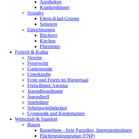
Apotheken
Krankenhäuser
Soziales
Eltern-Kind-Gruppe
Senioren
Einrichtungen
Bücherei
Kirchen
Pfarrämter
Freizeit & Kultur
Vereine
Feuerwehr
Gastronomie
Unterkünfte
Feste und Feiern im Bürgersaal
Freiwilligen Agentur
Jugendbeauftragte
Jugendtreff
Spielplätze
Sehenswürdigkeiten
Gymnastik und Kinderturnen
Wirtschaft & Standort
Bauen
Baugebiete - freie Parzellen, Interessentenlisten
Flächennutzungsplan (FNP)