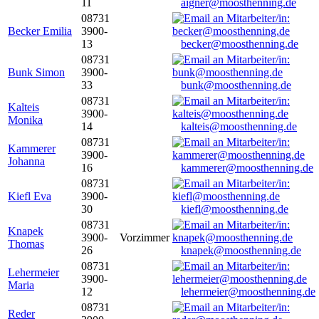
11
aigner@moosthenning.de
08731
Becker Emilia
3900-
13
becker@moosthenning.de
08731
Bunk Simon
3900-
33
bunk@moosthenning.de
08731
Kalteis
3900-
Monika
14
kalteis@moosthenning.de
08731
Kammerer
3900-
Johanna
16
kammerer@moosthenning.de
08731
Kiefl Eva
3900-
30
kiefl@moosthenning.de
08731
Knapek
3900-
Vorzimmer
Thomas
26
knapek@moosthenning.de
08731
Lehermeier
3900-
Maria
12
lehermeier@moosthenning.de
08731
Reder