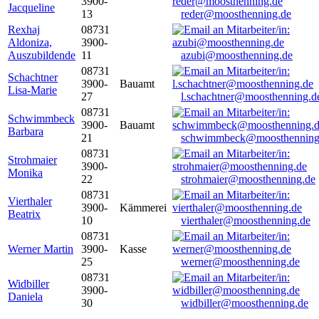
3900-
Jacqueline
13
reder@moosthenning.de
Rexhaj
08731
Aldoniza,
3900-
Auszubildende
11
azubi@moosthenning.de
08731
Schachtner
3900-
Bauamt
Lisa-Marie
27
l.schachtner@moosthenning.d
08731
Schwimmbeck
3900-
Bauamt
Barbara
21
schwimmbeck@moosthenning
08731
Strohmaier
3900-
Monika
22
strohmaier@moosthenning.de
08731
Vierthaler
3900-
Kämmerei
Beatrix
10
vierthaler@moosthenning.de
08731
Werner Martin
3900-
Kasse
25
werner@moosthenning.de
08731
Widbiller
3900-
Daniela
30
widbiller@moosthenning.de