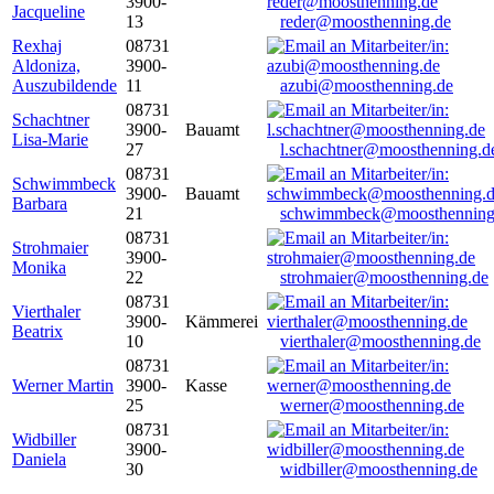
3900-
Jacqueline
13
reder@moosthenning.de
Rexhaj
08731
Aldoniza,
3900-
Auszubildende
11
azubi@moosthenning.de
08731
Schachtner
3900-
Bauamt
Lisa-Marie
27
l.schachtner@moosthenning.d
08731
Schwimmbeck
3900-
Bauamt
Barbara
21
schwimmbeck@moosthenning
08731
Strohmaier
3900-
Monika
22
strohmaier@moosthenning.de
08731
Vierthaler
3900-
Kämmerei
Beatrix
10
vierthaler@moosthenning.de
08731
Werner Martin
3900-
Kasse
25
werner@moosthenning.de
08731
Widbiller
3900-
Daniela
30
widbiller@moosthenning.de