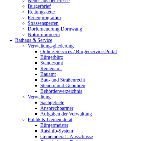
Neues aus der Presse
Bürgerbrief
Rettungskette
Ferienprogramm
Strassensperren
Dorferneuerung Dornwang
Notrufnummern
Rathaus & Service
Verwaltungsgliederung
Online-Services / Bürgerservice-Portal
Bürgerbüro
Standesamt
Rentenamt
Bauamt
Bau- und Straßenrecht
Steuern und Gebühren
Behördenverzeichnis
Verwaltung
Sachgebiete
Ansprechpartner
Aufgaben der Verwaltung
Politik & Gemeinderat
Bürgermeister
Ratsinfo-System
Gemeinderat - Ausschüsse