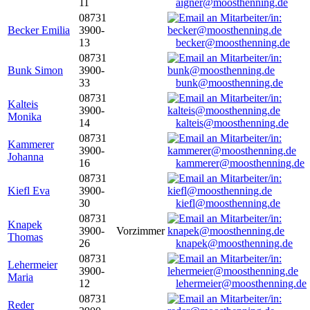
11
aigner@moosthenning.de
08731
Becker Emilia
3900-
13
becker@moosthenning.de
08731
Bunk Simon
3900-
33
bunk@moosthenning.de
08731
Kalteis
3900-
Monika
14
kalteis@moosthenning.de
08731
Kammerer
3900-
Johanna
16
kammerer@moosthenning.de
08731
Kiefl Eva
3900-
30
kiefl@moosthenning.de
08731
Knapek
3900-
Vorzimmer
Thomas
26
knapek@moosthenning.de
08731
Lehermeier
3900-
Maria
12
lehermeier@moosthenning.de
08731
Reder