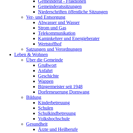
Gemeinderat - Fraktionen
Gemeinderatssitzungen
Niederschriften öffentliche Sitzungen
Ver- und Entsorgung
Abwasser und Wasser
Strom und Gas
Telekommunikation
Kaminkehrer und Energieberater
Wertstoffhof
Satzungen und Verordnungen
Leben & Wohnen
Über die Gemeinde
Grußwort
Anfahrt
Geschichte
Wappen
Bürgermeister seit 1948
Dorferneuerung Dornwang
Bildung
Kinderbetreuung
Schulen
Schulkindbetreuung
Volkshochschule
Gesundheit
Ärzte und Heilberufe