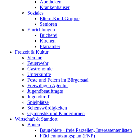
Apotheken
Krankenhäuser
Soziales
Eltern-Kind-Gruppe
Senioren
Einrichtungen
Bücherei
Kirchen
Pfarrämter
Freizeit & Kultur
Vereine
Feuerwehr
Gastronomie
Unterkünfte
Feste und Feiern im Bürgersaal
Freiwilligen Agentur
Jugendbeauftragte
Jugendtreff
Spielplätze
Sehenswürdigkeiten
Gymnastik und Kinderturnen
Wirtschaft & Standort
Bauen
Baugebiete - freie Parzellen, Interessentenlisten
Flächennutzungsplan (FNP)