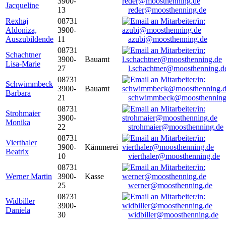
3900-
Jacqueline
13
reder@moosthenning.de
Rexhaj
08731
Aldoniza,
3900-
Auszubildende
11
azubi@moosthenning.de
08731
Schachtner
3900-
Bauamt
Lisa-Marie
27
l.schachtner@moosthenning.d
08731
Schwimmbeck
3900-
Bauamt
Barbara
21
schwimmbeck@moosthenning
08731
Strohmaier
3900-
Monika
22
strohmaier@moosthenning.de
08731
Vierthaler
3900-
Kämmerei
Beatrix
10
vierthaler@moosthenning.de
08731
Werner Martin
3900-
Kasse
25
werner@moosthenning.de
08731
Widbiller
3900-
Daniela
30
widbiller@moosthenning.de