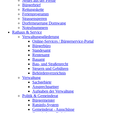
Neues aus der Presse
Bürgerbrief
Rettungskette
Ferienprogramm
Strassensperren
Dorferneuerung Dornwang
Notrufnummern
Rathaus & Service
Verwaltungsgliederung
Online-Services / Bürgerservice-Portal
Bürgerbüro
Standesamt
Rentenamt
Bauamt
Bau- und Straßenrecht
Steuern und Gebühren
Behördenverzeichnis
Verwaltung
Sachgebiete
Ansprechpartner
Aufgaben der Verwaltung
Politik & Gemeinderat
Bürgermeister
Ratsinfo-System
Gemeinderat - Ausschüsse