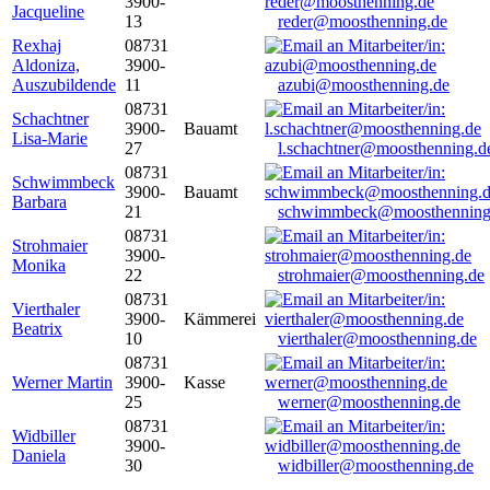
3900-
Jacqueline
13
reder@moosthenning.de
Rexhaj
08731
Aldoniza,
3900-
Auszubildende
11
azubi@moosthenning.de
08731
Schachtner
3900-
Bauamt
Lisa-Marie
27
l.schachtner@moosthenning.d
08731
Schwimmbeck
3900-
Bauamt
Barbara
21
schwimmbeck@moosthenning
08731
Strohmaier
3900-
Monika
22
strohmaier@moosthenning.de
08731
Vierthaler
3900-
Kämmerei
Beatrix
10
vierthaler@moosthenning.de
08731
Werner Martin
3900-
Kasse
25
werner@moosthenning.de
08731
Widbiller
3900-
Daniela
30
widbiller@moosthenning.de