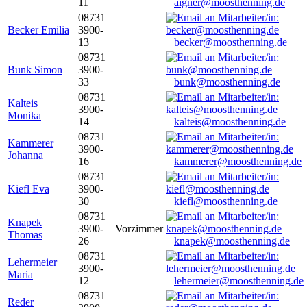
11
aigner@moosthenning.de
08731
Becker Emilia
3900-
13
becker@moosthenning.de
08731
Bunk Simon
3900-
33
bunk@moosthenning.de
08731
Kalteis
3900-
Monika
14
kalteis@moosthenning.de
08731
Kammerer
3900-
Johanna
16
kammerer@moosthenning.de
08731
Kiefl Eva
3900-
30
kiefl@moosthenning.de
08731
Knapek
3900-
Vorzimmer
Thomas
26
knapek@moosthenning.de
08731
Lehermeier
3900-
Maria
12
lehermeier@moosthenning.de
08731
Reder