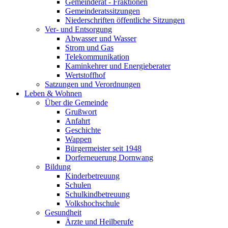
Gemeinderat - Fraktionen
Gemeinderatssitzungen
Niederschriften öffentliche Sitzungen
Ver- und Entsorgung
Abwasser und Wasser
Strom und Gas
Telekommunikation
Kaminkehrer und Energieberater
Wertstoffhof
Satzungen und Verordnungen
Leben & Wohnen
Über die Gemeinde
Grußwort
Anfahrt
Geschichte
Wappen
Bürgermeister seit 1948
Dorferneuerung Dornwang
Bildung
Kinderbetreuung
Schulen
Schulkindbetreuung
Volkshochschule
Gesundheit
Ärzte und Heilberufe