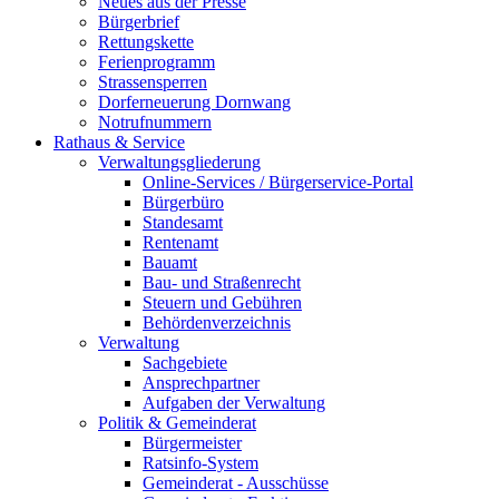
Neues aus der Presse
Bürgerbrief
Rettungskette
Ferienprogramm
Strassensperren
Dorferneuerung Dornwang
Notrufnummern
Rathaus & Service
Verwaltungsgliederung
Online-Services / Bürgerservice-Portal
Bürgerbüro
Standesamt
Rentenamt
Bauamt
Bau- und Straßenrecht
Steuern und Gebühren
Behördenverzeichnis
Verwaltung
Sachgebiete
Ansprechpartner
Aufgaben der Verwaltung
Politik & Gemeinderat
Bürgermeister
Ratsinfo-System
Gemeinderat - Ausschüsse