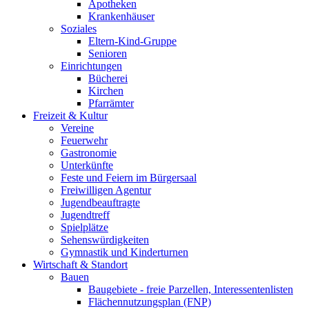
Apotheken
Krankenhäuser
Soziales
Eltern-Kind-Gruppe
Senioren
Einrichtungen
Bücherei
Kirchen
Pfarrämter
Freizeit & Kultur
Vereine
Feuerwehr
Gastronomie
Unterkünfte
Feste und Feiern im Bürgersaal
Freiwilligen Agentur
Jugendbeauftragte
Jugendtreff
Spielplätze
Sehenswürdigkeiten
Gymnastik und Kinderturnen
Wirtschaft & Standort
Bauen
Baugebiete - freie Parzellen, Interessentenlisten
Flächennutzungsplan (FNP)