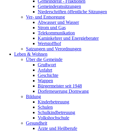
Gemeinderat - Fraktionen
Gemeinderatssitzungen
Niederschriften öffentliche Sitzungen
Ver- und Entsorgung
Abwasser und Wasser
Strom und Gas
Telekommunikation
Kaminkehrer und Energieberater
Wertstoffhof
Satzungen und Verordnungen
Leben & Wohnen
Über die Gemeinde
Grußwort
Anfahrt
Geschichte
Wappen
Bürgermeister seit 1948
Dorferneuerung Dornwang
Bildung
Kinderbetreuung
Schulen
Schulkindbetreuung
Volkshochschule
Gesundheit
Ärzte und Heilberufe