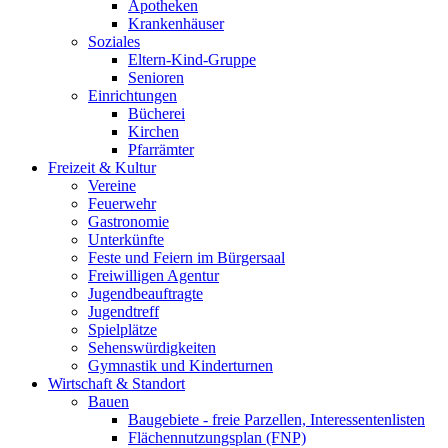
Apotheken
Krankenhäuser
Soziales
Eltern-Kind-Gruppe
Senioren
Einrichtungen
Bücherei
Kirchen
Pfarrämter
Freizeit & Kultur
Vereine
Feuerwehr
Gastronomie
Unterkünfte
Feste und Feiern im Bürgersaal
Freiwilligen Agentur
Jugendbeauftragte
Jugendtreff
Spielplätze
Sehenswürdigkeiten
Gymnastik und Kinderturnen
Wirtschaft & Standort
Bauen
Baugebiete - freie Parzellen, Interessentenlisten
Flächennutzungsplan (FNP)