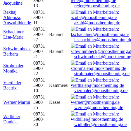
3900-
Jacqueline
13
reder@moosthenning.de
Rexhaj
08731
Aldoniza,
3900-
Auszubildende
11
azubi@moosthenning.de
08731
Schachtner
3900-
Bauamt
Lisa-Marie
27
l.schachtner@moosthenning.d
08731
Schwimmbeck
3900-
Bauamt
Barbara
21
schwimmbeck@moosthenning
08731
Strohmaier
3900-
Monika
22
strohmaier@moosthenning.de
08731
Vierthaler
3900-
Kämmerei
Beatrix
10
vierthaler@moosthenning.de
08731
Werner Martin
3900-
Kasse
25
werner@moosthenning.de
08731
Widbiller
3900-
Daniela
30
widbiller@moosthenning.de