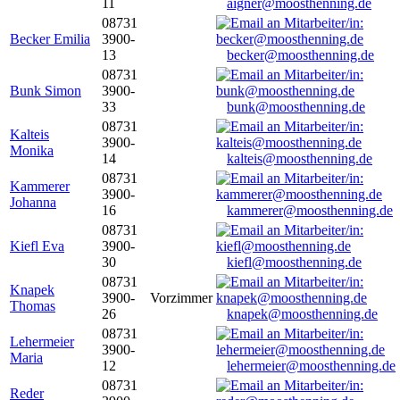
11
aigner@moosthenning.de
08731
Becker Emilia
3900-
13
becker@moosthenning.de
08731
Bunk Simon
3900-
33
bunk@moosthenning.de
08731
Kalteis
3900-
Monika
14
kalteis@moosthenning.de
08731
Kammerer
3900-
Johanna
16
kammerer@moosthenning.de
08731
Kiefl Eva
3900-
30
kiefl@moosthenning.de
08731
Knapek
3900-
Vorzimmer
Thomas
26
knapek@moosthenning.de
08731
Lehermeier
3900-
Maria
12
lehermeier@moosthenning.de
08731
Reder