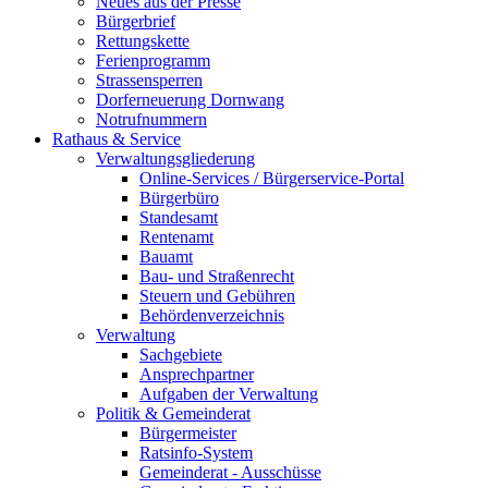
Neues aus der Presse
Bürgerbrief
Rettungskette
Ferienprogramm
Strassensperren
Dorferneuerung Dornwang
Notrufnummern
Rathaus & Service
Verwaltungsgliederung
Online-Services / Bürgerservice-Portal
Bürgerbüro
Standesamt
Rentenamt
Bauamt
Bau- und Straßenrecht
Steuern und Gebühren
Behördenverzeichnis
Verwaltung
Sachgebiete
Ansprechpartner
Aufgaben der Verwaltung
Politik & Gemeinderat
Bürgermeister
Ratsinfo-System
Gemeinderat - Ausschüsse