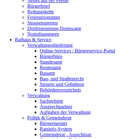
Neues aus der Presse
Bürgerbrief
Rettungskette
Ferienprogramm
Strassensperren
Dorferneuerung Dornwang
Notrufnummern
Rathaus & Service
Verwaltungsgliederung
Online-Services / Bürgerservice-Portal
Bürgerbüro
Standesamt
Rentenamt
Bauamt
Bau- und Straßenrecht
Steuern und Gebühren
Behördenverzeichnis
Verwaltung
Sachgebiete
Ansprechpartner
Aufgaben der Verwaltung
Politik & Gemeinderat
Bürgermeister
Ratsinfo-System
Gemeinderat - Ausschüsse