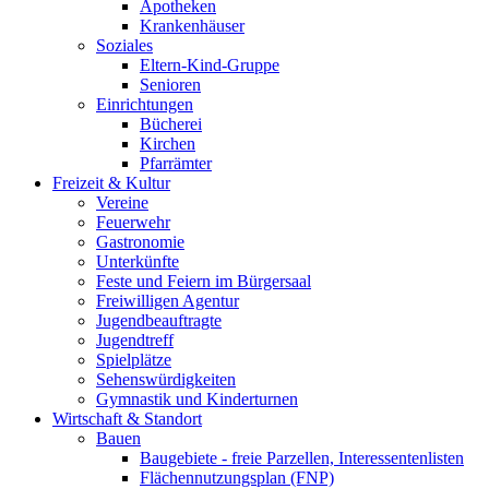
Apotheken
Krankenhäuser
Soziales
Eltern-Kind-Gruppe
Senioren
Einrichtungen
Bücherei
Kirchen
Pfarrämter
Freizeit & Kultur
Vereine
Feuerwehr
Gastronomie
Unterkünfte
Feste und Feiern im Bürgersaal
Freiwilligen Agentur
Jugendbeauftragte
Jugendtreff
Spielplätze
Sehenswürdigkeiten
Gymnastik und Kinderturnen
Wirtschaft & Standort
Bauen
Baugebiete - freie Parzellen, Interessentenlisten
Flächennutzungsplan (FNP)