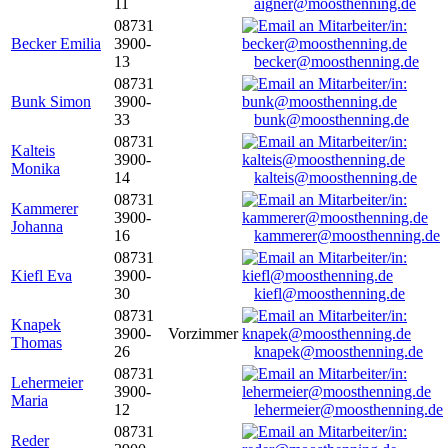
11
aigner@moosthenning.de
08731
Becker Emilia
3900-
13
becker@moosthenning.de
08731
Bunk Simon
3900-
33
bunk@moosthenning.de
08731
Kalteis
3900-
Monika
14
kalteis@moosthenning.de
08731
Kammerer
3900-
Johanna
16
kammerer@moosthenning.de
08731
Kiefl Eva
3900-
30
kiefl@moosthenning.de
08731
Knapek
3900-
Vorzimmer
Thomas
26
knapek@moosthenning.de
08731
Lehermeier
3900-
Maria
12
lehermeier@moosthenning.de
08731
Reder