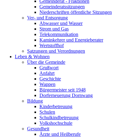
Gemeinderat - Fraktionen
Gemeinderatssitzungen
Niederschriften öffentliche Sitzungen
Ver- und Entsorgung
Abwasser und Wasser
Strom und Gas
Telekommunikation
Kaminkehrer und Energieberater
Wertstoffhof
Satzungen und Verordnungen
Leben & Wohnen
Über die Gemeinde
Grußwort
Anfahrt
Geschichte
Wappen
Bürgermeister seit 1948
Dorferneuerung Dornwang
Bildung
Kinderbetreuung
Schulen
Schulkindbetreuung
Volkshochschule
Gesundheit
Ärzte und Heilberufe