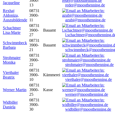
3900-
Jacqueline
13
reder@moosthenning.de
Rexhaj
08731
Aldoniza,
3900-
Auszubildende
11
azubi@moosthenning.de
08731
Schachtner
3900-
Bauamt
Lisa-Marie
27
l.schachtner@moosthenning.d
08731
Schwimmbeck
3900-
Bauamt
Barbara
21
schwimmbeck@moosthenning
08731
Strohmaier
3900-
Monika
22
strohmaier@moosthenning.de
08731
Vierthaler
3900-
Kämmerei
Beatrix
10
vierthaler@moosthenning.de
08731
Werner Martin
3900-
Kasse
25
werner@moosthenning.de
08731
Widbiller
3900-
Daniela
30
widbiller@moosthenning.de