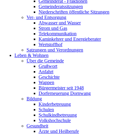
Gemeinderat - Fraktionen
Gemeinderatssitzungen
Niederschriften öffentliche Sitzungen
Ver- und Entsorgung
Abwasser und Wasser
Strom und Gas
Telekommunikation
Kaminkehrer und Energieberater
Wertstoffhof
Satzungen und Verordnungen
Leben & Wohnen
Über die Gemeinde
Grußwort
Anfahrt
Geschichte
Wappen
Bürgermeister seit 1948
Dorferneuerung Dornwang
Bildung
Kinderbetreuung
Schulen
Schulkindbetreuung
Volkshochschule
Gesundheit
Ärzte und Heilberufe