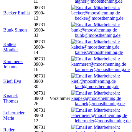
11
aigner@moosthenning.de
08731
Becker Emilia
3900-
13
becker@moosthenning.de
08731
Bunk Simon
3900-
33
bunk@moosthenning.de
08731
Kalteis
3900-
Monika
14
kalteis@moosthenning.de
08731
Kammerer
3900-
Johanna
16
kammerer@moosthenning.de
08731
Kiefl Eva
3900-
30
kiefl@moosthenning.de
08731
Knapek
3900-
Vorzimmer
Thomas
26
knapek@moosthenning.de
08731
Lehermeier
3900-
Maria
12
lehermeier@moosthenning.de
08731
Reder