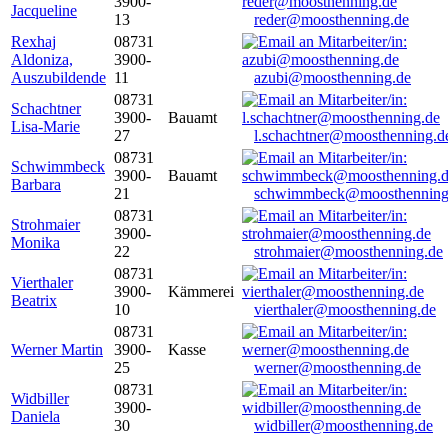
3900-
Jacqueline
13
reder@moosthenning.de
Rexhaj
08731
Aldoniza,
3900-
Auszubildende
11
azubi@moosthenning.de
08731
Schachtner
3900-
Bauamt
Lisa-Marie
27
l.schachtner@moosthenning.d
08731
Schwimmbeck
3900-
Bauamt
Barbara
21
schwimmbeck@moosthenning
08731
Strohmaier
3900-
Monika
22
strohmaier@moosthenning.de
08731
Vierthaler
3900-
Kämmerei
Beatrix
10
vierthaler@moosthenning.de
08731
Werner Martin
3900-
Kasse
25
werner@moosthenning.de
08731
Widbiller
3900-
Daniela
30
widbiller@moosthenning.de