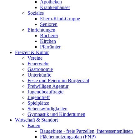
Apotheken
Krankenhäuser
Soziales
Eltern-Kind-Gruppe
Senioren
Einrichtungen
Bücherei
Kirchen
Pfarrämter
Freizeit & Kultur
Vereine
Feuerwehr
Gastronomie
Unterkünfte
Feste und Feiern im Bürgersaal
Freiwilligen Agentur
Jugendbeauftragte
Jugendtreff
Spielplätze
Sehenswürdigkeiten
Gymnastik und Kinderturnen
Wirtschaft & Standort
Bauen
Baugebiete - freie Parzellen, Interessentenlisten
Flächennutzungsplan (FNP)