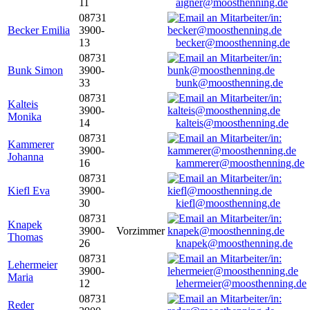
11
aigner@moosthenning.de
08731
Becker Emilia
3900-
13
becker@moosthenning.de
08731
Bunk Simon
3900-
33
bunk@moosthenning.de
08731
Kalteis
3900-
Monika
14
kalteis@moosthenning.de
08731
Kammerer
3900-
Johanna
16
kammerer@moosthenning.de
08731
Kiefl Eva
3900-
30
kiefl@moosthenning.de
08731
Knapek
3900-
Vorzimmer
Thomas
26
knapek@moosthenning.de
08731
Lehermeier
3900-
Maria
12
lehermeier@moosthenning.de
08731
Reder