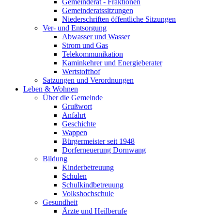
Gemeinderat - Fraktionen
Gemeinderatssitzungen
Niederschriften öffentliche Sitzungen
Ver- und Entsorgung
Abwasser und Wasser
Strom und Gas
Telekommunikation
Kaminkehrer und Energieberater
Wertstoffhof
Satzungen und Verordnungen
Leben & Wohnen
Über die Gemeinde
Grußwort
Anfahrt
Geschichte
Wappen
Bürgermeister seit 1948
Dorferneuerung Dornwang
Bildung
Kinderbetreuung
Schulen
Schulkindbetreuung
Volkshochschule
Gesundheit
Ärzte und Heilberufe