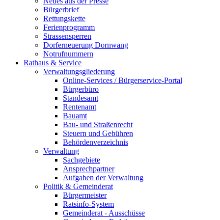
Neues aus der Presse
Bürgerbrief
Rettungskette
Ferienprogramm
Strassensperren
Dorferneuerung Dornwang
Notrufnummern
Rathaus & Service
Verwaltungsgliederung
Online-Services / Bürgerservice-Portal
Bürgerbüro
Standesamt
Rentenamt
Bauamt
Bau- und Straßenrecht
Steuern und Gebühren
Behördenverzeichnis
Verwaltung
Sachgebiete
Ansprechpartner
Aufgaben der Verwaltung
Politik & Gemeinderat
Bürgermeister
Ratsinfo-System
Gemeinderat - Ausschüsse