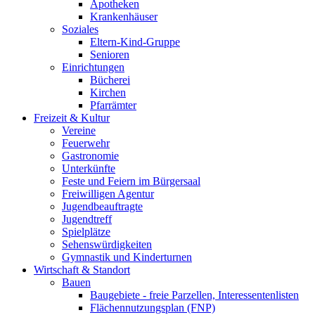
Apotheken
Krankenhäuser
Soziales
Eltern-Kind-Gruppe
Senioren
Einrichtungen
Bücherei
Kirchen
Pfarrämter
Freizeit & Kultur
Vereine
Feuerwehr
Gastronomie
Unterkünfte
Feste und Feiern im Bürgersaal
Freiwilligen Agentur
Jugendbeauftragte
Jugendtreff
Spielplätze
Sehenswürdigkeiten
Gymnastik und Kinderturnen
Wirtschaft & Standort
Bauen
Baugebiete - freie Parzellen, Interessentenlisten
Flächennutzungsplan (FNP)