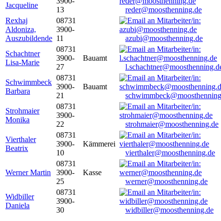
3900-
Jacqueline
13
reder@moosthenning.de
Rexhaj
08731
Aldoniza,
3900-
Auszubildende
11
azubi@moosthenning.de
08731
Schachtner
3900-
Bauamt
Lisa-Marie
27
l.schachtner@moosthenning.d
08731
Schwimmbeck
3900-
Bauamt
Barbara
21
schwimmbeck@moosthenning
08731
Strohmaier
3900-
Monika
22
strohmaier@moosthenning.de
08731
Vierthaler
3900-
Kämmerei
Beatrix
10
vierthaler@moosthenning.de
08731
Werner Martin
3900-
Kasse
25
werner@moosthenning.de
08731
Widbiller
3900-
Daniela
30
widbiller@moosthenning.de