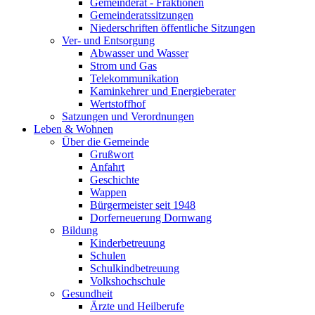
Gemeinderat - Fraktionen
Gemeinderatssitzungen
Niederschriften öffentliche Sitzungen
Ver- und Entsorgung
Abwasser und Wasser
Strom und Gas
Telekommunikation
Kaminkehrer und Energieberater
Wertstoffhof
Satzungen und Verordnungen
Leben & Wohnen
Über die Gemeinde
Grußwort
Anfahrt
Geschichte
Wappen
Bürgermeister seit 1948
Dorferneuerung Dornwang
Bildung
Kinderbetreuung
Schulen
Schulkindbetreuung
Volkshochschule
Gesundheit
Ärzte und Heilberufe