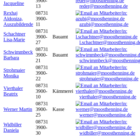
3900-
Jacqueline
13
reder@moosthenning.de
Rexhaj
08731
Aldoniza,
3900-
Auszubildende
11
azubi@moosthenning.de
08731
Schachtner
3900-
Bauamt
Lisa-Marie
27
l.schachtner@moosthenning.d
08731
Schwimmbeck
3900-
Bauamt
Barbara
21
schwimmbeck@moosthenning
08731
Strohmaier
3900-
Monika
22
strohmaier@moosthenning.de
08731
Vierthaler
3900-
Kämmerei
Beatrix
10
vierthaler@moosthenning.de
08731
Werner Martin
3900-
Kasse
25
werner@moosthenning.de
08731
Widbiller
3900-
Daniela
30
widbiller@moosthenning.de