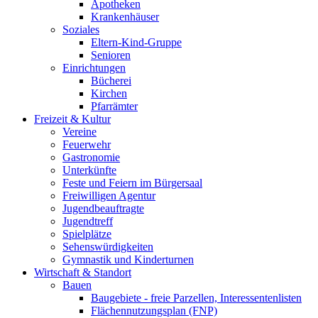
Apotheken
Krankenhäuser
Soziales
Eltern-Kind-Gruppe
Senioren
Einrichtungen
Bücherei
Kirchen
Pfarrämter
Freizeit & Kultur
Vereine
Feuerwehr
Gastronomie
Unterkünfte
Feste und Feiern im Bürgersaal
Freiwilligen Agentur
Jugendbeauftragte
Jugendtreff
Spielplätze
Sehenswürdigkeiten
Gymnastik und Kinderturnen
Wirtschaft & Standort
Bauen
Baugebiete - freie Parzellen, Interessentenlisten
Flächennutzungsplan (FNP)