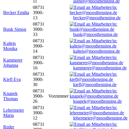
11
aigner@moosthenning.de
08731
Becker Emilia
3900-
13
becker@moosthenning.de
08731
Bunk Simon
3900-
33
bunk@moosthenning.de
08731
Kalteis
3900-
Monika
14
kalteis@moosthenning.de
08731
Kammerer
3900-
Johanna
16
kammerer@moosthenning.de
08731
Kiefl Eva
3900-
30
kiefl@moosthenning.de
08731
Knapek
3900-
Vorzimmer
Thomas
26
knapek@moosthenning.de
08731
Lehermeier
3900-
Maria
12
lehermeier@moosthenning.de
08731
Reder