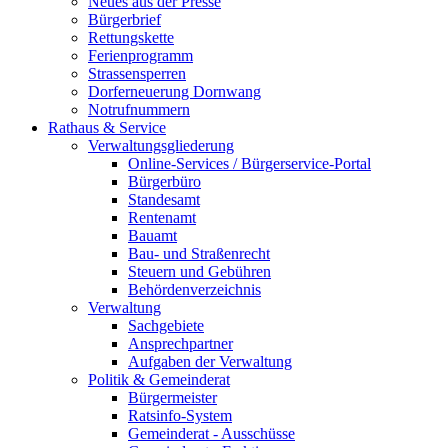
Neues aus der Presse
Bürgerbrief
Rettungskette
Ferienprogramm
Strassensperren
Dorferneuerung Dornwang
Notrufnummern
Rathaus & Service
Verwaltungsgliederung
Online-Services / Bürgerservice-Portal
Bürgerbüro
Standesamt
Rentenamt
Bauamt
Bau- und Straßenrecht
Steuern und Gebühren
Behördenverzeichnis
Verwaltung
Sachgebiete
Ansprechpartner
Aufgaben der Verwaltung
Politik & Gemeinderat
Bürgermeister
Ratsinfo-System
Gemeinderat - Ausschüsse