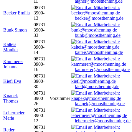
11
aigner@moosthenning.de
08731
Becker Emilia
3900-
13
becker@moosthenning.de
08731
Bunk Simon
3900-
33
bunk@moosthenning.de
08731
Kalteis
3900-
Monika
14
kalteis@moosthenning.de
08731
Kammerer
3900-
Johanna
16
kammerer@moosthenning.de
08731
Kiefl Eva
3900-
30
kiefl@moosthenning.de
08731
Knapek
3900-
Vorzimmer
Thomas
26
knapek@moosthenning.de
08731
Lehermeier
3900-
Maria
12
lehermeier@moosthenning.de
08731
Reder