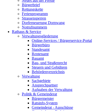
Neues aus der Presse
Bürgerbrief
Rettungskette
Ferienprogramm
Strassensperren
Dorferneuerung Dornwang
Notrufnummern
Rathaus & Service
Verwaltungsgliederung
Online-Services / Bürgerservice-Portal
Bürgerbüro
Standesamt
Rentenamt
Bauamt
Bau- und Straßenrecht
Steuern und Gebühren
Behördenverzeichnis
Verwaltung
Sachgebiete
Ansprechpartner
Aufgaben der Verwaltung
Politik & Gemeinderat
Bürgermeister
Ratsinfo-System
Gemeinderat - Ausschüsse