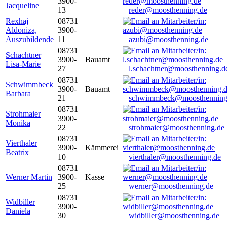
3900-
Jacqueline
13
reder@moosthenning.de
Rexhaj
08731
Aldoniza,
3900-
Auszubildende
11
azubi@moosthenning.de
08731
Schachtner
3900-
Bauamt
Lisa-Marie
27
l.schachtner@moosthenning.d
08731
Schwimmbeck
3900-
Bauamt
Barbara
21
schwimmbeck@moosthenning
08731
Strohmaier
3900-
Monika
22
strohmaier@moosthenning.de
08731
Vierthaler
3900-
Kämmerei
Beatrix
10
vierthaler@moosthenning.de
08731
Werner Martin
3900-
Kasse
25
werner@moosthenning.de
08731
Widbiller
3900-
Daniela
30
widbiller@moosthenning.de