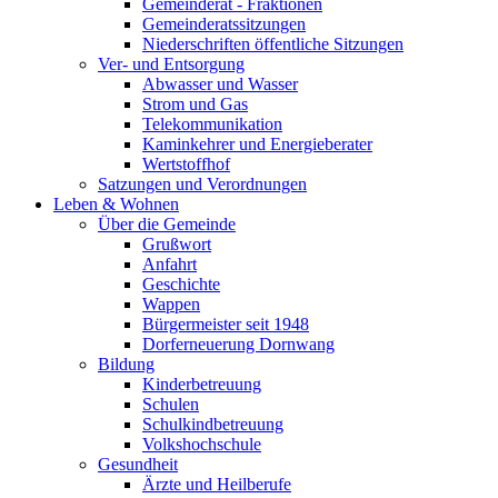
Gemeinderat - Fraktionen
Gemeinderatssitzungen
Niederschriften öffentliche Sitzungen
Ver- und Entsorgung
Abwasser und Wasser
Strom und Gas
Telekommunikation
Kaminkehrer und Energieberater
Wertstoffhof
Satzungen und Verordnungen
Leben & Wohnen
Über die Gemeinde
Grußwort
Anfahrt
Geschichte
Wappen
Bürgermeister seit 1948
Dorferneuerung Dornwang
Bildung
Kinderbetreuung
Schulen
Schulkindbetreuung
Volkshochschule
Gesundheit
Ärzte und Heilberufe