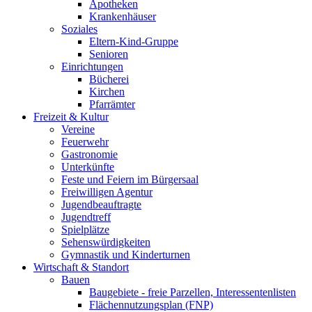
Apotheken
Krankenhäuser
Soziales
Eltern-Kind-Gruppe
Senioren
Einrichtungen
Bücherei
Kirchen
Pfarrämter
Freizeit & Kultur
Vereine
Feuerwehr
Gastronomie
Unterkünfte
Feste und Feiern im Bürgersaal
Freiwilligen Agentur
Jugendbeauftragte
Jugendtreff
Spielplätze
Sehenswürdigkeiten
Gymnastik und Kinderturnen
Wirtschaft & Standort
Bauen
Baugebiete - freie Parzellen, Interessentenlisten
Flächennutzungsplan (FNP)