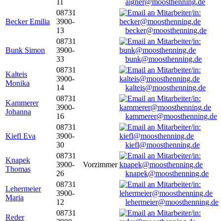
11
aigner@moosthenning.de
08731
Becker Emilia
3900-
13
becker@moosthenning.de
08731
Bunk Simon
3900-
33
bunk@moosthenning.de
08731
Kalteis
3900-
Monika
14
kalteis@moosthenning.de
08731
Kammerer
3900-
Johanna
16
kammerer@moosthenning.de
08731
Kiefl Eva
3900-
30
kiefl@moosthenning.de
08731
Knapek
3900-
Vorzimmer
Thomas
26
knapek@moosthenning.de
08731
Lehermeier
3900-
Maria
12
lehermeier@moosthenning.de
08731
Reder