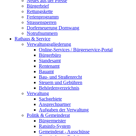
Neues aus der Presse
Bürgerbrief
Rettungskette
Ferienprogramm
Strassensperren
Dorferneuerung Dornwang
Notrufnummern
Rathaus & Service
Verwaltungsgliederung
Online-Services / Bürgerservice-Portal
Bürgerbüro
Standesamt
Rentenamt
Bauamt
Bau- und Straßenrecht
Steuern und Gebühren
Behördenverzeichnis
Verwaltung
Sachgebiete
Ansprechpartner
Aufgaben der Verwaltung
Politik & Gemeinderat
Bürgermeister
Ratsinfo-System
Gemeinderat - Ausschüsse