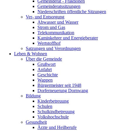
Gemeinderat - Fraktionen
Gemeinderatssitzungen
Niederschriften öffentliche Sitzungen
Ver- und Entsorgung
Abwasser und Wasser
Strom und Gas
Telekommunikation
Kaminkehrer und Energieberater
Wertstoffhof
Satzungen und Verordnungen
Leben & Wohnen
Über die Gemeinde
Grußwort
Anfahrt
Geschichte
Wappen
Bürgermeister seit 1948
Dorferneuerung Dornwang
Bildung
Kinderbetreuung
Schulen
Schulkindbetreuung
Volkshochschule
Gesundheit
Ärzte und Heilberufe