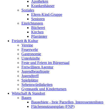
Apotheken
Krankenhäuser
Soziales
Eltern-Kind-Gruppe
Senioren
Einrichtungen
Bücherei
Kirchen
Pfarrämter
Freizeit & Kultur
Vereine
Feuerwehr
Gastronomie
Unterkünfte
Feste und Feiern im Bürgersaal
Freiwilligen Agentur
Jugendbeauftragte
Jugendtreff
Spielplätze
Sehenswürdigkeiten
Gymnastik und Kinderturnen
Wirtschaft & Standort
Bauen
Baugebiete - freie Parzellen, Interessentenlisten
Flächennutzungsplan (FNP)