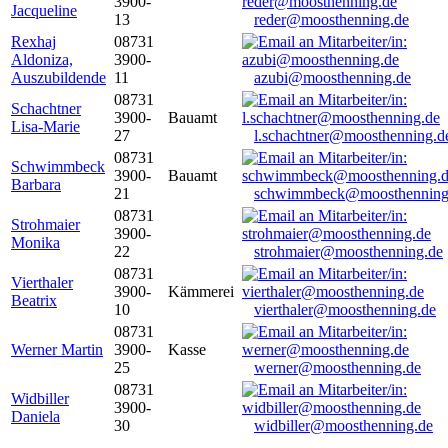
3900-
Jacqueline
13
reder@moosthenning.de
Rexhaj
08731
Aldoniza,
3900-
Auszubildende
11
azubi@moosthenning.de
08731
Schachtner
3900-
Bauamt
Lisa-Marie
27
l.schachtner@moosthenning.d
08731
Schwimmbeck
3900-
Bauamt
Barbara
21
schwimmbeck@moosthenning
08731
Strohmaier
3900-
Monika
22
strohmaier@moosthenning.de
08731
Vierthaler
3900-
Kämmerei
Beatrix
10
vierthaler@moosthenning.de
08731
Werner Martin
3900-
Kasse
25
werner@moosthenning.de
08731
Widbiller
3900-
Daniela
30
widbiller@moosthenning.de