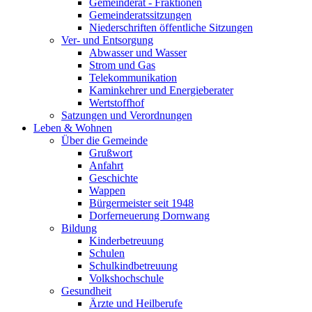
Gemeinderat - Fraktionen
Gemeinderatssitzungen
Niederschriften öffentliche Sitzungen
Ver- und Entsorgung
Abwasser und Wasser
Strom und Gas
Telekommunikation
Kaminkehrer und Energieberater
Wertstoffhof
Satzungen und Verordnungen
Leben & Wohnen
Über die Gemeinde
Grußwort
Anfahrt
Geschichte
Wappen
Bürgermeister seit 1948
Dorferneuerung Dornwang
Bildung
Kinderbetreuung
Schulen
Schulkindbetreuung
Volkshochschule
Gesundheit
Ärzte und Heilberufe