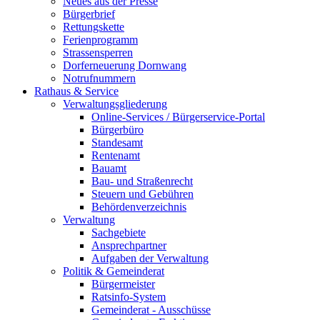
Neues aus der Presse
Bürgerbrief
Rettungskette
Ferienprogramm
Strassensperren
Dorferneuerung Dornwang
Notrufnummern
Rathaus & Service
Verwaltungsgliederung
Online-Services / Bürgerservice-Portal
Bürgerbüro
Standesamt
Rentenamt
Bauamt
Bau- und Straßenrecht
Steuern und Gebühren
Behördenverzeichnis
Verwaltung
Sachgebiete
Ansprechpartner
Aufgaben der Verwaltung
Politik & Gemeinderat
Bürgermeister
Ratsinfo-System
Gemeinderat - Ausschüsse