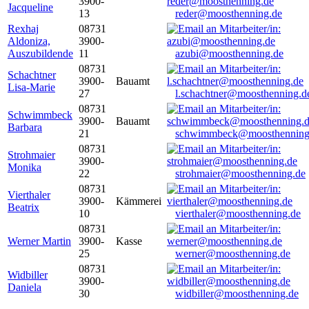
3900-
Jacqueline
13
reder@moosthenning.de
Rexhaj
08731
Aldoniza,
3900-
Auszubildende
11
azubi@moosthenning.de
08731
Schachtner
3900-
Bauamt
Lisa-Marie
27
l.schachtner@moosthenning.d
08731
Schwimmbeck
3900-
Bauamt
Barbara
21
schwimmbeck@moosthenning
08731
Strohmaier
3900-
Monika
22
strohmaier@moosthenning.de
08731
Vierthaler
3900-
Kämmerei
Beatrix
10
vierthaler@moosthenning.de
08731
Werner Martin
3900-
Kasse
25
werner@moosthenning.de
08731
Widbiller
3900-
Daniela
30
widbiller@moosthenning.de