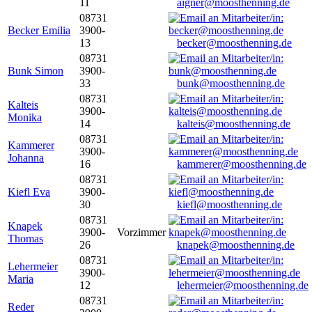
11
aigner@moosthenning.de
08731
Becker Emilia
3900-
13
becker@moosthenning.de
08731
Bunk Simon
3900-
33
bunk@moosthenning.de
08731
Kalteis
3900-
Monika
14
kalteis@moosthenning.de
08731
Kammerer
3900-
Johanna
16
kammerer@moosthenning.de
08731
Kiefl Eva
3900-
30
kiefl@moosthenning.de
08731
Knapek
3900-
Vorzimmer
Thomas
26
knapek@moosthenning.de
08731
Lehermeier
3900-
Maria
12
lehermeier@moosthenning.de
08731
Reder