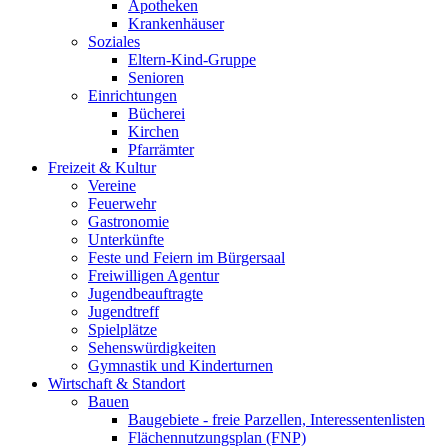
Apotheken
Krankenhäuser
Soziales
Eltern-Kind-Gruppe
Senioren
Einrichtungen
Bücherei
Kirchen
Pfarrämter
Freizeit & Kultur
Vereine
Feuerwehr
Gastronomie
Unterkünfte
Feste und Feiern im Bürgersaal
Freiwilligen Agentur
Jugendbeauftragte
Jugendtreff
Spielplätze
Sehenswürdigkeiten
Gymnastik und Kinderturnen
Wirtschaft & Standort
Bauen
Baugebiete - freie Parzellen, Interessentenlisten
Flächennutzungsplan (FNP)