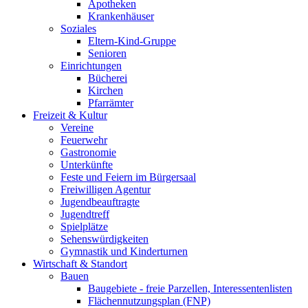
Apotheken
Krankenhäuser
Soziales
Eltern-Kind-Gruppe
Senioren
Einrichtungen
Bücherei
Kirchen
Pfarrämter
Freizeit & Kultur
Vereine
Feuerwehr
Gastronomie
Unterkünfte
Feste und Feiern im Bürgersaal
Freiwilligen Agentur
Jugendbeauftragte
Jugendtreff
Spielplätze
Sehenswürdigkeiten
Gymnastik und Kinderturnen
Wirtschaft & Standort
Bauen
Baugebiete - freie Parzellen, Interessentenlisten
Flächennutzungsplan (FNP)