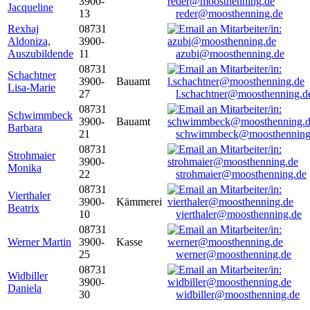
3900-
Jacqueline
13
reder@moosthenning.de
Rexhaj
08731
Aldoniza,
3900-
Auszubildende
11
azubi@moosthenning.de
08731
Schachtner
3900-
Bauamt
Lisa-Marie
27
l.schachtner@moosthenning.d
08731
Schwimmbeck
3900-
Bauamt
Barbara
21
schwimmbeck@moosthenning
08731
Strohmaier
3900-
Monika
22
strohmaier@moosthenning.de
08731
Vierthaler
3900-
Kämmerei
Beatrix
10
vierthaler@moosthenning.de
08731
Werner Martin
3900-
Kasse
25
werner@moosthenning.de
08731
Widbiller
3900-
Daniela
30
widbiller@moosthenning.de