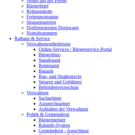
Neues aus der Presse
Bürgerbrief
Rettungskette
Ferienprogramm
Strassensperren
Dorferneuerung Dornwang
Notrufnummern
Rathaus & Service
Verwaltungsgliederung
Online-Services / Bürgerservice-Portal
Bürgerbüro
Standesamt
Rentenamt
Bauamt
Bau- und Straßenrecht
Steuern und Gebühren
Behördenverzeichnis
Verwaltung
Sachgebiete
Ansprechpartner
Aufgaben der Verwaltung
Politik & Gemeinderat
Bürgermeister
Ratsinfo-System
Gemeinderat - Ausschüsse