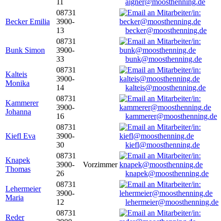
11
aigner@moosthenning.de
08731
Becker Emilia
3900-
13
becker@moosthenning.de
08731
Bunk Simon
3900-
33
bunk@moosthenning.de
08731
Kalteis
3900-
Monika
14
kalteis@moosthenning.de
08731
Kammerer
3900-
Johanna
16
kammerer@moosthenning.de
08731
Kiefl Eva
3900-
30
kiefl@moosthenning.de
08731
Knapek
3900-
Vorzimmer
Thomas
26
knapek@moosthenning.de
08731
Lehermeier
3900-
Maria
12
lehermeier@moosthenning.de
08731
Reder