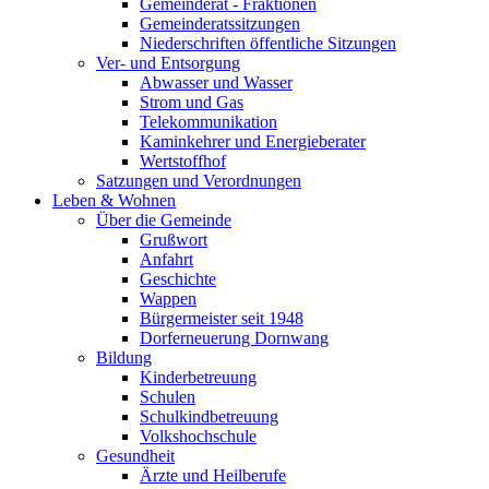
Gemeinderat - Fraktionen
Gemeinderatssitzungen
Niederschriften öffentliche Sitzungen
Ver- und Entsorgung
Abwasser und Wasser
Strom und Gas
Telekommunikation
Kaminkehrer und Energieberater
Wertstoffhof
Satzungen und Verordnungen
Leben & Wohnen
Über die Gemeinde
Grußwort
Anfahrt
Geschichte
Wappen
Bürgermeister seit 1948
Dorferneuerung Dornwang
Bildung
Kinderbetreuung
Schulen
Schulkindbetreuung
Volkshochschule
Gesundheit
Ärzte und Heilberufe