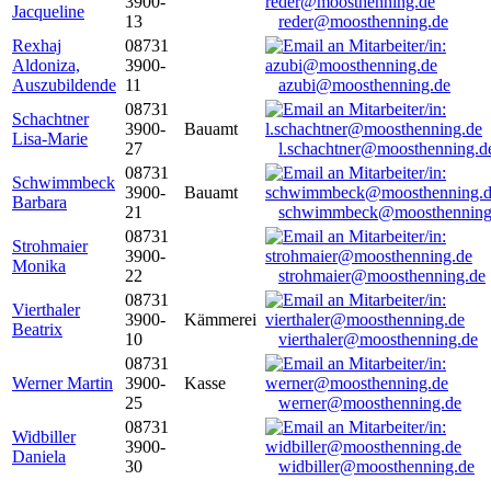
3900-
Jacqueline
13
reder@moosthenning.de
Rexhaj
08731
Aldoniza,
3900-
Auszubildende
11
azubi@moosthenning.de
08731
Schachtner
3900-
Bauamt
Lisa-Marie
27
l.schachtner@moosthenning.d
08731
Schwimmbeck
3900-
Bauamt
Barbara
21
schwimmbeck@moosthenning
08731
Strohmaier
3900-
Monika
22
strohmaier@moosthenning.de
08731
Vierthaler
3900-
Kämmerei
Beatrix
10
vierthaler@moosthenning.de
08731
Werner Martin
3900-
Kasse
25
werner@moosthenning.de
08731
Widbiller
3900-
Daniela
30
widbiller@moosthenning.de