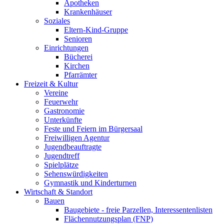
Apotheken
Krankenhäuser
Soziales
Eltern-Kind-Gruppe
Senioren
Einrichtungen
Bücherei
Kirchen
Pfarrämter
Freizeit & Kultur
Vereine
Feuerwehr
Gastronomie
Unterkünfte
Feste und Feiern im Bürgersaal
Freiwilligen Agentur
Jugendbeauftragte
Jugendtreff
Spielplätze
Sehenswürdigkeiten
Gymnastik und Kinderturnen
Wirtschaft & Standort
Bauen
Baugebiete - freie Parzellen, Interessentenlisten
Flächennutzungsplan (FNP)