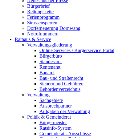
Neues aus der Presse
Bürgerbrief
Rettungskette
Ferienprogramm
Strassensperren
Dorferneuerung Dornwang
Notrufnummern
Rathaus & Service
Verwaltungsgliederung
Online-Services / Bürgerservice-Portal
Bürgerbüro
Standesamt
Rentenamt
Bauamt
Bau- und Straßenrecht
Steuern und Gebühren
Behördenverzeichnis
Verwaltung
Sachgebiete
Ansprechpartner
Aufgaben der Verwaltung
Politik & Gemeinderat
Bürgermeister
Ratsinfo-System
Gemeinderat - Ausschüsse