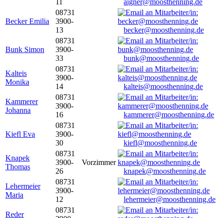
11
aigner@moosthenning.de
08731
Becker Emilia
3900-
13
becker@moosthenning.de
08731
Bunk Simon
3900-
33
bunk@moosthenning.de
08731
Kalteis
3900-
Monika
14
kalteis@moosthenning.de
08731
Kammerer
3900-
Johanna
16
kammerer@moosthenning.de
08731
Kiefl Eva
3900-
30
kiefl@moosthenning.de
08731
Knapek
3900-
Vorzimmer
Thomas
26
knapek@moosthenning.de
08731
Lehermeier
3900-
Maria
12
lehermeier@moosthenning.de
08731
Reder