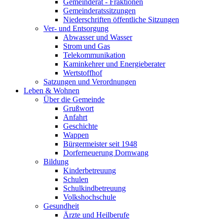
Gemeinderat - Fraktionen
Gemeinderatssitzungen
Niederschriften öffentliche Sitzungen
Ver- und Entsorgung
Abwasser und Wasser
Strom und Gas
Telekommunikation
Kaminkehrer und Energieberater
Wertstoffhof
Satzungen und Verordnungen
Leben & Wohnen
Über die Gemeinde
Grußwort
Anfahrt
Geschichte
Wappen
Bürgermeister seit 1948
Dorferneuerung Dornwang
Bildung
Kinderbetreuung
Schulen
Schulkindbetreuung
Volkshochschule
Gesundheit
Ärzte und Heilberufe