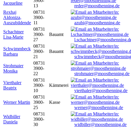
3900-
Jacqueline
13
reder@moosthenning.de
Rexhaj
08731
Aldoniza,
3900-
Auszubildende
11
azubi@moosthenning.de
08731
Schachtner
3900-
Bauamt
Lisa-Marie
27
l.schachtner@moosthenning.d
08731
Schwimmbeck
3900-
Bauamt
Barbara
21
schwimmbeck@moosthenning
08731
Strohmaier
3900-
Monika
22
strohmaier@moosthenning.de
08731
Vierthaler
3900-
Kämmerei
Beatrix
10
vierthaler@moosthenning.de
08731
Werner Martin
3900-
Kasse
25
werner@moosthenning.de
08731
Widbiller
3900-
Daniela
30
widbiller@moosthenning.de