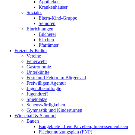
Apotheken
Krankenhäuser
Soziales
Eltern-Kind-Gruppe
Senioren
Einrichtungen
Bücherei
Kirchen
Pfarrämter
Freizeit & Kultur
Vereine
Feuerwehr
Gastronomie
Unterkünfte
Feste und Feiern im Bürgersaal
Freiwilligen Agentur
Jugendbeauftragte
Jugendtreff
Spielplätze
Sehenswürdigkeiten
Gymnastik und Kinderturnen
Wirtschaft & Standort
Bauen
Baugebiete - freie Parzellen, Interessentenlisten
Flächennutzungsplan (FNP)