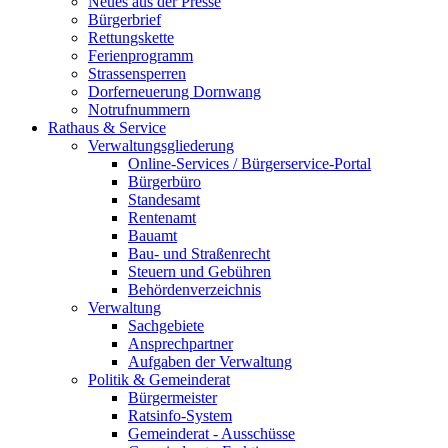
Neues aus der Presse
Bürgerbrief
Rettungskette
Ferienprogramm
Strassensperren
Dorferneuerung Dornwang
Notrufnummern
Rathaus & Service
Verwaltungsgliederung
Online-Services / Bürgerservice-Portal
Bürgerbüro
Standesamt
Rentenamt
Bauamt
Bau- und Straßenrecht
Steuern und Gebühren
Behördenverzeichnis
Verwaltung
Sachgebiete
Ansprechpartner
Aufgaben der Verwaltung
Politik & Gemeinderat
Bürgermeister
Ratsinfo-System
Gemeinderat - Ausschüsse