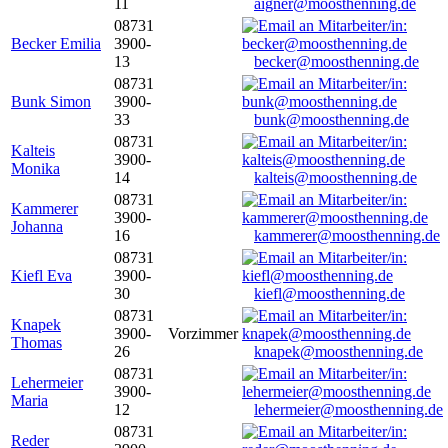
11
aigner@moosthenning.de
08731
Becker Emilia
3900-
13
becker@moosthenning.de
08731
Bunk Simon
3900-
33
bunk@moosthenning.de
08731
Kalteis
3900-
Monika
14
kalteis@moosthenning.de
08731
Kammerer
3900-
Johanna
16
kammerer@moosthenning.de
08731
Kiefl Eva
3900-
30
kiefl@moosthenning.de
08731
Knapek
3900-
Vorzimmer
Thomas
26
knapek@moosthenning.de
08731
Lehermeier
3900-
Maria
12
lehermeier@moosthenning.de
08731
Reder