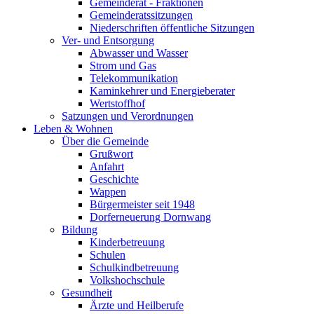
Gemeinderat - Fraktionen
Gemeinderatssitzungen
Niederschriften öffentliche Sitzungen
Ver- und Entsorgung
Abwasser und Wasser
Strom und Gas
Telekommunikation
Kaminkehrer und Energieberater
Wertstoffhof
Satzungen und Verordnungen
Leben & Wohnen
Über die Gemeinde
Grußwort
Anfahrt
Geschichte
Wappen
Bürgermeister seit 1948
Dorferneuerung Dornwang
Bildung
Kinderbetreuung
Schulen
Schulkindbetreuung
Volkshochschule
Gesundheit
Ärzte und Heilberufe