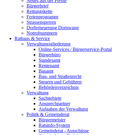
Neues aus der Presse
Bürgerbrief
Rettungskette
Ferienprogramm
Strassensperren
Dorferneuerung Dornwang
Notrufnummern
Rathaus & Service
Verwaltungsgliederung
Online-Services / Bürgerservice-Portal
Bürgerbüro
Standesamt
Rentenamt
Bauamt
Bau- und Straßenrecht
Steuern und Gebühren
Behördenverzeichnis
Verwaltung
Sachgebiete
Ansprechpartner
Aufgaben der Verwaltung
Politik & Gemeinderat
Bürgermeister
Ratsinfo-System
Gemeinderat - Ausschüsse