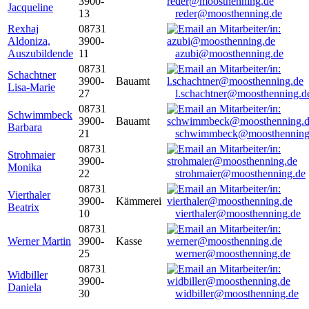
3900-
Jacqueline
13
reder@moosthenning.de
Rexhaj
08731
Aldoniza,
3900-
Auszubildende
11
azubi@moosthenning.de
08731
Schachtner
3900-
Bauamt
Lisa-Marie
27
l.schachtner@moosthenning.d
08731
Schwimmbeck
3900-
Bauamt
Barbara
21
schwimmbeck@moosthenning
08731
Strohmaier
3900-
Monika
22
strohmaier@moosthenning.de
08731
Vierthaler
3900-
Kämmerei
Beatrix
10
vierthaler@moosthenning.de
08731
Werner Martin
3900-
Kasse
25
werner@moosthenning.de
08731
Widbiller
3900-
Daniela
30
widbiller@moosthenning.de