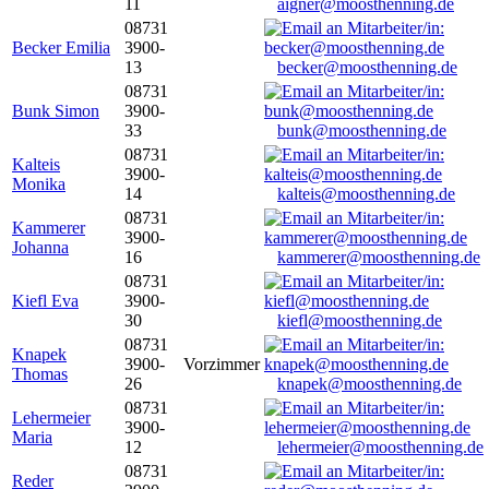
11
aigner@moosthenning.de
08731
Becker Emilia
3900-
13
becker@moosthenning.de
08731
Bunk Simon
3900-
33
bunk@moosthenning.de
08731
Kalteis
3900-
Monika
14
kalteis@moosthenning.de
08731
Kammerer
3900-
Johanna
16
kammerer@moosthenning.de
08731
Kiefl Eva
3900-
30
kiefl@moosthenning.de
08731
Knapek
3900-
Vorzimmer
Thomas
26
knapek@moosthenning.de
08731
Lehermeier
3900-
Maria
12
lehermeier@moosthenning.de
08731
Reder