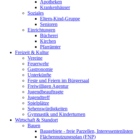
Apotheken
Krankenhäuser
Soziales
Eltern-Kind-Gruppe
Senioren
Einrichtungen
Bücherei
Kirchen
Pfarrämter
Freizeit & Kultur
Vereine
Feuerwehr
Gastronomie
Unterkünfte
Feste und Feiern im Bürgersaal
Freiwilligen Agentur
Jugendbeauftragte
Jugendtreff
Spielplätze
Sehenswürdigkeiten
Gymnastik und Kinderturnen
Wirtschaft & Standort
Bauen
Baugebiete - freie Parzellen, Interessentenlisten
Flächennutzungsplan (FNP)