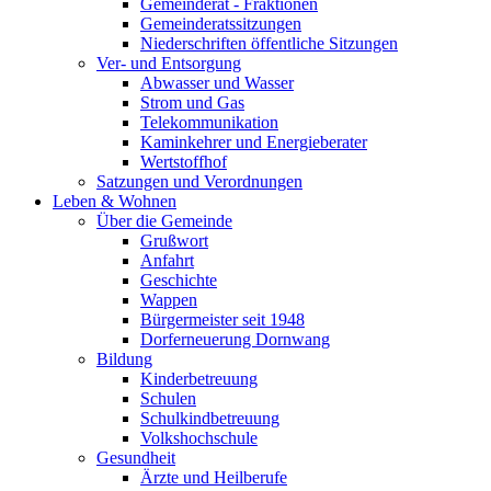
Gemeinderat - Fraktionen
Gemeinderatssitzungen
Niederschriften öffentliche Sitzungen
Ver- und Entsorgung
Abwasser und Wasser
Strom und Gas
Telekommunikation
Kaminkehrer und Energieberater
Wertstoffhof
Satzungen und Verordnungen
Leben & Wohnen
Über die Gemeinde
Grußwort
Anfahrt
Geschichte
Wappen
Bürgermeister seit 1948
Dorferneuerung Dornwang
Bildung
Kinderbetreuung
Schulen
Schulkindbetreuung
Volkshochschule
Gesundheit
Ärzte und Heilberufe