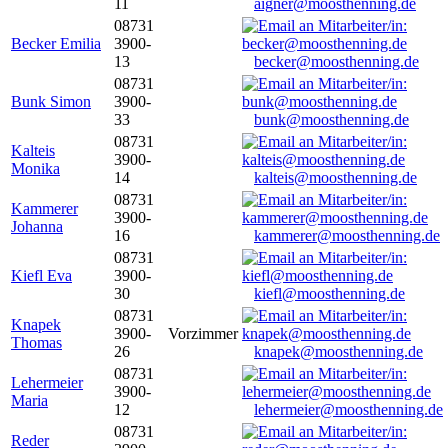
11
aigner@moosthenning.de
08731
Becker Emilia
3900-
13
becker@moosthenning.de
08731
Bunk Simon
3900-
33
bunk@moosthenning.de
08731
Kalteis
3900-
Monika
14
kalteis@moosthenning.de
08731
Kammerer
3900-
Johanna
16
kammerer@moosthenning.de
08731
Kiefl Eva
3900-
30
kiefl@moosthenning.de
08731
Knapek
3900-
Vorzimmer
Thomas
26
knapek@moosthenning.de
08731
Lehermeier
3900-
Maria
12
lehermeier@moosthenning.de
08731
Reder