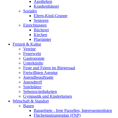
Apotheken
Krankenhäuser
Soziales
Eltern-Kind-Gruppe
Senioren
Einrichtungen
Bücherei
Kirchen
Pfarrämter
Freizeit & Kultur
Vereine
Feuerwehr
Gastronomie
Unterkünfte
Feste und Feiern im Bürgersaal
Freiwilligen Agentur
Jugendbeauftragte
Jugendtreff
Spielplätze
Sehenswürdigkeiten
Gymnastik und Kinderturnen
Wirtschaft & Standort
Bauen
Baugebiete - freie Parzellen, Interessentenlisten
Flächennutzungsplan (FNP)