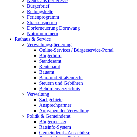
Neues aus der Presse
Bürgerbrief
Rettungskette
Ferienprogramm
Strassensperren
Dorferneuerung Dornwang
Notrufnummern
Rathaus & Service
Verwaltungsgliederung
Online-Services / Bürgerservice-Portal
Bürgerbüro
Standesamt
Rentenamt
Bauamt
Bau- und Straßenrecht
Steuern und Gebühren
Behördenverzeichnis
Verwaltung
Sachgebiete
Ansprechpartner
Aufgaben der Verwaltung
Politik & Gemeinderat
Bürgermeister
Ratsinfo-System
Gemeinderat - Ausschüsse