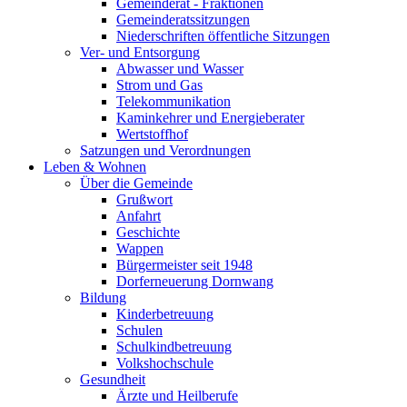
Gemeinderat - Fraktionen
Gemeinderatssitzungen
Niederschriften öffentliche Sitzungen
Ver- und Entsorgung
Abwasser und Wasser
Strom und Gas
Telekommunikation
Kaminkehrer und Energieberater
Wertstoffhof
Satzungen und Verordnungen
Leben & Wohnen
Über die Gemeinde
Grußwort
Anfahrt
Geschichte
Wappen
Bürgermeister seit 1948
Dorferneuerung Dornwang
Bildung
Kinderbetreuung
Schulen
Schulkindbetreuung
Volkshochschule
Gesundheit
Ärzte und Heilberufe