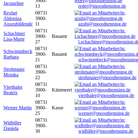
3900-
Jacqueline
13
reder@moosthenning.de
Rexhaj
08731
Aldoniza,
3900-
Auszubildende
11
azubi@moosthenning.de
08731
Schachtner
3900-
Bauamt
Lisa-Marie
27
l.schachtner@moosthenning.d
08731
Schwimmbeck
3900-
Bauamt
Barbara
21
schwimmbeck@moosthenning
08731
Strohmaier
3900-
Monika
22
strohmaier@moosthenning.de
08731
Vierthaler
3900-
Kämmerei
Beatrix
10
vierthaler@moosthenning.de
08731
Werner Martin
3900-
Kasse
25
werner@moosthenning.de
08731
Widbiller
3900-
Daniela
30
widbiller@moosthenning.de