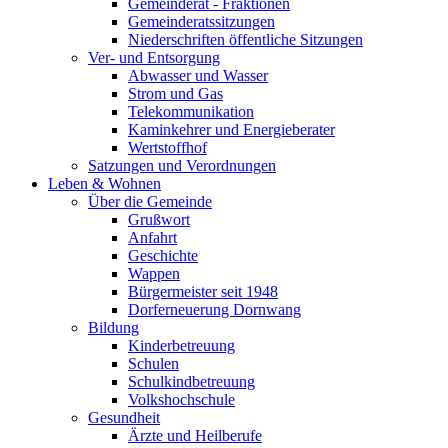
Gemeinderat - Fraktionen
Gemeinderatssitzungen
Niederschriften öffentliche Sitzungen
Ver- und Entsorgung
Abwasser und Wasser
Strom und Gas
Telekommunikation
Kaminkehrer und Energieberater
Wertstoffhof
Satzungen und Verordnungen
Leben & Wohnen
Über die Gemeinde
Grußwort
Anfahrt
Geschichte
Wappen
Bürgermeister seit 1948
Dorferneuerung Dornwang
Bildung
Kinderbetreuung
Schulen
Schulkindbetreuung
Volkshochschule
Gesundheit
Ärzte und Heilberufe