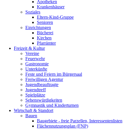
Apotheken
Krankenhäuser
Soziales
Eltern-Kind-Gruppe
Senioren
Einrichtungen
Bücherei
Kirchen
Pfarrämter
Freizeit & Kultur
Vereine
Feuerwehr
Gastronomie
Unterkünfte
Feste und Feiern im Bürgersaal
Freiwilligen Agentur
Jugendbeauftragte
Jugendtreff
Spielplätze
Sehenswürdigkeiten
Gymnastik und Kinderturnen
Wirtschaft & Standort
Bauen
Baugebiete - freie Parzellen, Interessentenlisten
Flächennutzungsplan (FNP)