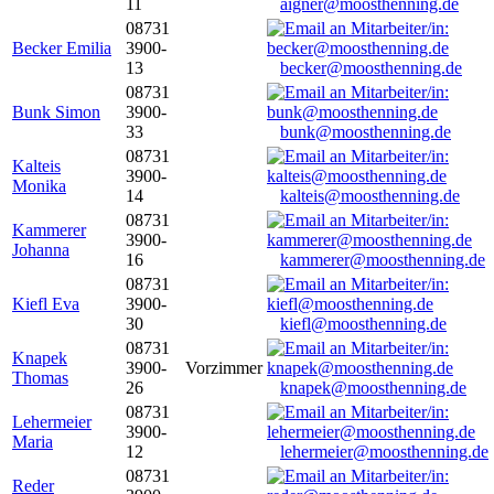
11
aigner@moosthenning.de
08731
Becker Emilia
3900-
13
becker@moosthenning.de
08731
Bunk Simon
3900-
33
bunk@moosthenning.de
08731
Kalteis
3900-
Monika
14
kalteis@moosthenning.de
08731
Kammerer
3900-
Johanna
16
kammerer@moosthenning.de
08731
Kiefl Eva
3900-
30
kiefl@moosthenning.de
08731
Knapek
3900-
Vorzimmer
Thomas
26
knapek@moosthenning.de
08731
Lehermeier
3900-
Maria
12
lehermeier@moosthenning.de
08731
Reder