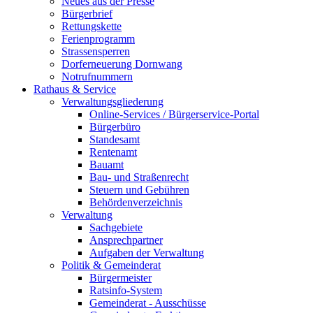
Neues aus der Presse
Bürgerbrief
Rettungskette
Ferienprogramm
Strassensperren
Dorferneuerung Dornwang
Notrufnummern
Rathaus & Service
Verwaltungsgliederung
Online-Services / Bürgerservice-Portal
Bürgerbüro
Standesamt
Rentenamt
Bauamt
Bau- und Straßenrecht
Steuern und Gebühren
Behördenverzeichnis
Verwaltung
Sachgebiete
Ansprechpartner
Aufgaben der Verwaltung
Politik & Gemeinderat
Bürgermeister
Ratsinfo-System
Gemeinderat - Ausschüsse