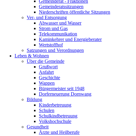
Gemeinderat - Fraktionen
Gemeinderatssitzungen
Niederschriften öffentliche Sitzungen
Ver- und Entsorgung
Abwasser und Wasser
Strom und Gas
Telekommunikation
Kaminkehrer und Energieberater
Wertstoffhof
Satzungen und Verordnungen
Leben & Wohnen
Über die Gemeinde
Grußwort
Anfahrt
Geschichte
Wappen
Bürgermeister seit 1948
Dorferneuerung Dornwang
Bildung
Kinderbetreuung
Schulen
Schulkindbetreuung
Volkshochschule
Gesundheit
Ärzte und Heilberufe