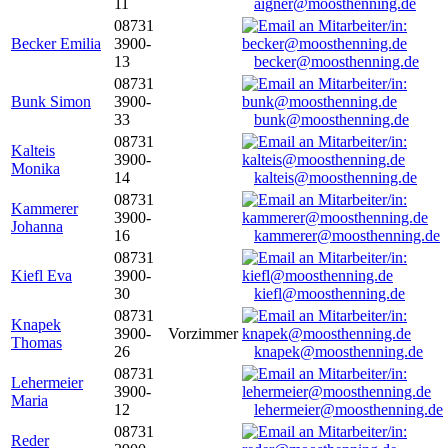
11
aigner@moosthenning.de
08731
Becker Emilia
3900-
13
becker@moosthenning.de
08731
Bunk Simon
3900-
33
bunk@moosthenning.de
08731
Kalteis
3900-
Monika
14
kalteis@moosthenning.de
08731
Kammerer
3900-
Johanna
16
kammerer@moosthenning.de
08731
Kiefl Eva
3900-
30
kiefl@moosthenning.de
08731
Knapek
3900-
Vorzimmer
Thomas
26
knapek@moosthenning.de
08731
Lehermeier
3900-
Maria
12
lehermeier@moosthenning.de
08731
Reder