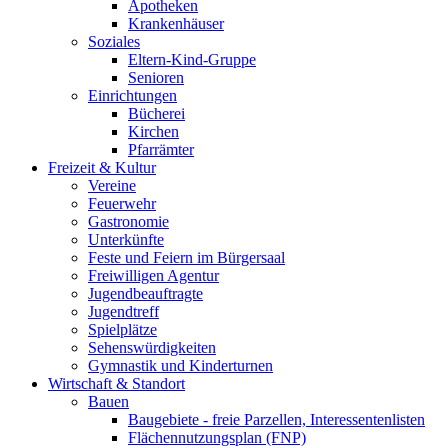
Apotheken
Krankenhäuser
Soziales
Eltern-Kind-Gruppe
Senioren
Einrichtungen
Bücherei
Kirchen
Pfarrämter
Freizeit & Kultur
Vereine
Feuerwehr
Gastronomie
Unterkünfte
Feste und Feiern im Bürgersaal
Freiwilligen Agentur
Jugendbeauftragte
Jugendtreff
Spielplätze
Sehenswürdigkeiten
Gymnastik und Kinderturnen
Wirtschaft & Standort
Bauen
Baugebiete - freie Parzellen, Interessentenlisten
Flächennutzungsplan (FNP)