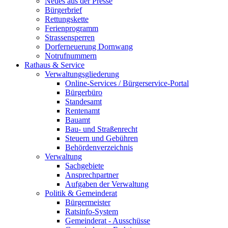
Neues aus der Presse
Bürgerbrief
Rettungskette
Ferienprogramm
Strassensperren
Dorferneuerung Dornwang
Notrufnummern
Rathaus & Service
Verwaltungsgliederung
Online-Services / Bürgerservice-Portal
Bürgerbüro
Standesamt
Rentenamt
Bauamt
Bau- und Straßenrecht
Steuern und Gebühren
Behördenverzeichnis
Verwaltung
Sachgebiete
Ansprechpartner
Aufgaben der Verwaltung
Politik & Gemeinderat
Bürgermeister
Ratsinfo-System
Gemeinderat - Ausschüsse