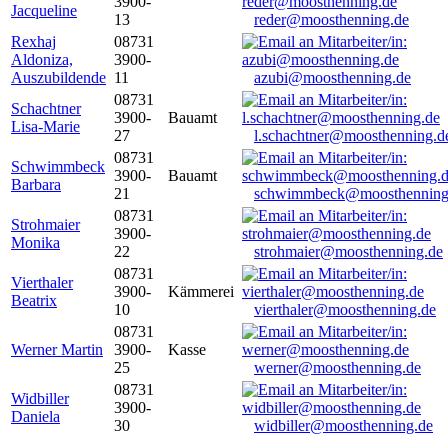
3900-
Jacqueline
13
reder@moosthenning.de
Rexhaj
08731
Aldoniza,
3900-
Auszubildende
11
azubi@moosthenning.de
08731
Schachtner
3900-
Bauamt
Lisa-Marie
27
l.schachtner@moosthenning.d
08731
Schwimmbeck
3900-
Bauamt
Barbara
21
schwimmbeck@moosthenning
08731
Strohmaier
3900-
Monika
22
strohmaier@moosthenning.de
08731
Vierthaler
3900-
Kämmerei
Beatrix
10
vierthaler@moosthenning.de
08731
Werner Martin
3900-
Kasse
25
werner@moosthenning.de
08731
Widbiller
3900-
Daniela
30
widbiller@moosthenning.de