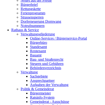
Neues aus der Presse
Bürgerbrief
Rettungskette
Ferienprogramm
Strassensperren
Dorferneuerung Dornwang
Notrufnummern
Rathaus & Service
Verwaltungsgliederung
Online-Services / Bürgerservice-Portal
Bürgerbüro
Standesamt
Rentenamt
Bauamt
Bau- und Straßenrecht
Steuern und Gebühren
Behördenverzeichnis
Verwaltung
Sachgebiete
Ansprechpartner
Aufgaben der Verwaltung
Politik & Gemeinderat
Bürgermeister
Ratsinfo-System
Gemeinderat - Ausschüsse