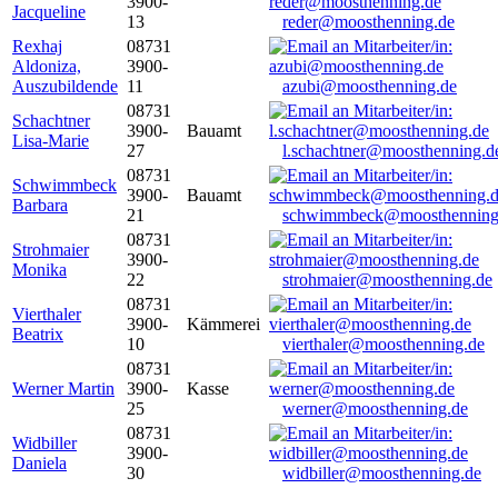
3900-
Jacqueline
13
reder@moosthenning.de
Rexhaj
08731
Aldoniza,
3900-
Auszubildende
11
azubi@moosthenning.de
08731
Schachtner
3900-
Bauamt
Lisa-Marie
27
l.schachtner@moosthenning.d
08731
Schwimmbeck
3900-
Bauamt
Barbara
21
schwimmbeck@moosthenning
08731
Strohmaier
3900-
Monika
22
strohmaier@moosthenning.de
08731
Vierthaler
3900-
Kämmerei
Beatrix
10
vierthaler@moosthenning.de
08731
Werner Martin
3900-
Kasse
25
werner@moosthenning.de
08731
Widbiller
3900-
Daniela
30
widbiller@moosthenning.de