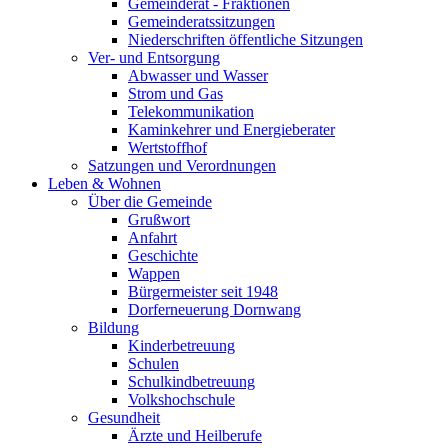
Gemeinderat - Fraktionen
Gemeinderatssitzungen
Niederschriften öffentliche Sitzungen
Ver- und Entsorgung
Abwasser und Wasser
Strom und Gas
Telekommunikation
Kaminkehrer und Energieberater
Wertstoffhof
Satzungen und Verordnungen
Leben & Wohnen
Über die Gemeinde
Grußwort
Anfahrt
Geschichte
Wappen
Bürgermeister seit 1948
Dorferneuerung Dornwang
Bildung
Kinderbetreuung
Schulen
Schulkindbetreuung
Volkshochschule
Gesundheit
Ärzte und Heilberufe