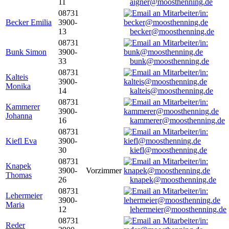
11
aigner@moosthenning.de
08731
Becker Emilia
3900-
13
becker@moosthenning.de
08731
Bunk Simon
3900-
33
bunk@moosthenning.de
08731
Kalteis
3900-
Monika
14
kalteis@moosthenning.de
08731
Kammerer
3900-
Johanna
16
kammerer@moosthenning.de
08731
Kiefl Eva
3900-
30
kiefl@moosthenning.de
08731
Knapek
3900-
Vorzimmer
Thomas
26
knapek@moosthenning.de
08731
Lehermeier
3900-
Maria
12
lehermeier@moosthenning.de
08731
Reder