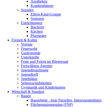
Apotheken
Krankenhäuser
Soziales
Eltern-Kind-Gruppe
Senioren
Einrichtungen
Bücherei
Kirchen
Pfarrämter
Freizeit & Kultur
Vereine
Feuerwehr
Gastronomie
Unterkünfte
Feste und Feiern im Bürgersaal
Freiwilligen Agentur
Jugendbeauftragte
Jugendtreff
Spielplätze
Sehenswürdigkeiten
Gymnastik und Kinderturnen
Wirtschaft & Standort
Bauen
Baugebiete - freie Parzellen, Interessentenlisten
Flächennutzungsplan (FNP)