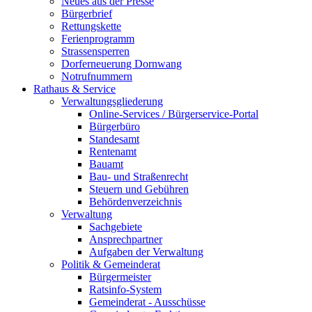
Neues aus der Presse
Bürgerbrief
Rettungskette
Ferienprogramm
Strassensperren
Dorferneuerung Dornwang
Notrufnummern
Rathaus & Service
Verwaltungsgliederung
Online-Services / Bürgerservice-Portal
Bürgerbüro
Standesamt
Rentenamt
Bauamt
Bau- und Straßenrecht
Steuern und Gebühren
Behördenverzeichnis
Verwaltung
Sachgebiete
Ansprechpartner
Aufgaben der Verwaltung
Politik & Gemeinderat
Bürgermeister
Ratsinfo-System
Gemeinderat - Ausschüsse