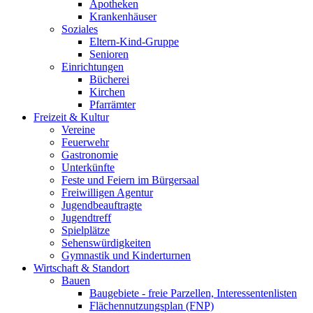
Apotheken
Krankenhäuser
Soziales
Eltern-Kind-Gruppe
Senioren
Einrichtungen
Bücherei
Kirchen
Pfarrämter
Freizeit & Kultur
Vereine
Feuerwehr
Gastronomie
Unterkünfte
Feste und Feiern im Bürgersaal
Freiwilligen Agentur
Jugendbeauftragte
Jugendtreff
Spielplätze
Sehenswürdigkeiten
Gymnastik und Kinderturnen
Wirtschaft & Standort
Bauen
Baugebiete - freie Parzellen, Interessentenlisten
Flächennutzungsplan (FNP)