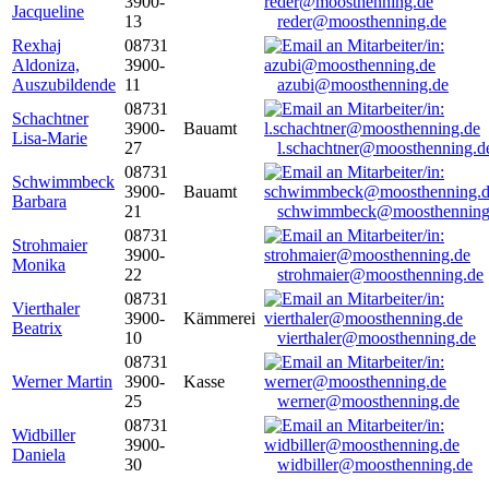
3900-
Jacqueline
13
reder@moosthenning.de
Rexhaj
08731
Aldoniza,
3900-
Auszubildende
11
azubi@moosthenning.de
08731
Schachtner
3900-
Bauamt
Lisa-Marie
27
l.schachtner@moosthenning.d
08731
Schwimmbeck
3900-
Bauamt
Barbara
21
schwimmbeck@moosthenning
08731
Strohmaier
3900-
Monika
22
strohmaier@moosthenning.de
08731
Vierthaler
3900-
Kämmerei
Beatrix
10
vierthaler@moosthenning.de
08731
Werner Martin
3900-
Kasse
25
werner@moosthenning.de
08731
Widbiller
3900-
Daniela
30
widbiller@moosthenning.de