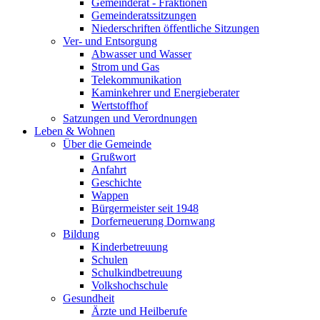
Gemeinderat - Fraktionen
Gemeinderatssitzungen
Niederschriften öffentliche Sitzungen
Ver- und Entsorgung
Abwasser und Wasser
Strom und Gas
Telekommunikation
Kaminkehrer und Energieberater
Wertstoffhof
Satzungen und Verordnungen
Leben & Wohnen
Über die Gemeinde
Grußwort
Anfahrt
Geschichte
Wappen
Bürgermeister seit 1948
Dorferneuerung Dornwang
Bildung
Kinderbetreuung
Schulen
Schulkindbetreuung
Volkshochschule
Gesundheit
Ärzte und Heilberufe