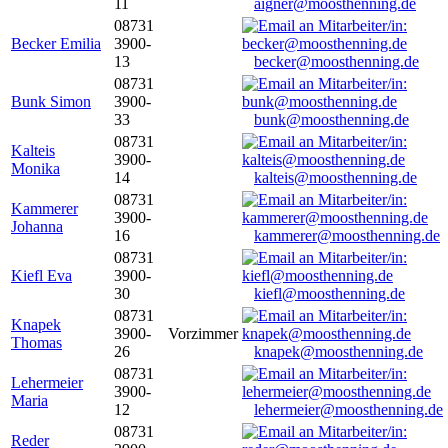
11
aigner@moosthenning.de
08731
Becker Emilia
3900-
13
becker@moosthenning.de
08731
Bunk Simon
3900-
33
bunk@moosthenning.de
08731
Kalteis
3900-
Monika
14
kalteis@moosthenning.de
08731
Kammerer
3900-
Johanna
16
kammerer@moosthenning.de
08731
Kiefl Eva
3900-
30
kiefl@moosthenning.de
08731
Knapek
3900-
Vorzimmer
Thomas
26
knapek@moosthenning.de
08731
Lehermeier
3900-
Maria
12
lehermeier@moosthenning.de
08731
Reder