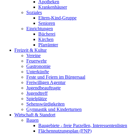
Apotheken
Krankenhäuser
Soziales
Eltern-Kind-Gruppe
Senioren
Einrichtungen
Bücherei
Kirchen
Pfarrämter
Freizeit & Kultur
Vereine
Feuerwehr
Gastronomie
Unterkünfte
Feste und Feiern im Bürgersaal
Freiwilligen Agentur
Jugendbeauftragte
Jugendtreff
Spielplätze
Sehenswürdigkeiten
Gymnastik und Kinderturnen
Wirtschaft & Standort
Bauen
Baugebiete - freie Parzellen, Interessentenlisten
Flächennutzungsplan (FNP)