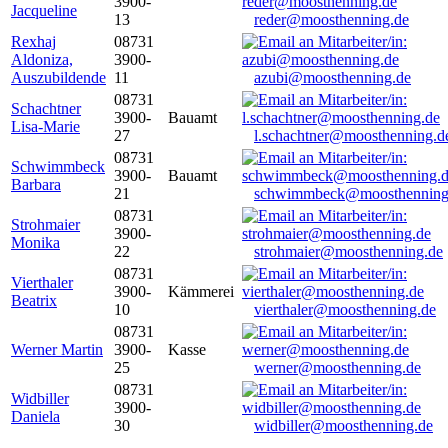
3900-
Jacqueline
13
reder@moosthenning.de
Rexhaj
08731
Aldoniza,
3900-
Auszubildende
11
azubi@moosthenning.de
08731
Schachtner
3900-
Bauamt
Lisa-Marie
27
l.schachtner@moosthenning.d
08731
Schwimmbeck
3900-
Bauamt
Barbara
21
schwimmbeck@moosthenning
08731
Strohmaier
3900-
Monika
22
strohmaier@moosthenning.de
08731
Vierthaler
3900-
Kämmerei
Beatrix
10
vierthaler@moosthenning.de
08731
Werner Martin
3900-
Kasse
25
werner@moosthenning.de
08731
Widbiller
3900-
Daniela
30
widbiller@moosthenning.de