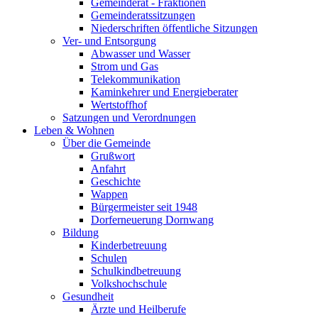
Gemeinderat - Fraktionen
Gemeinderatssitzungen
Niederschriften öffentliche Sitzungen
Ver- und Entsorgung
Abwasser und Wasser
Strom und Gas
Telekommunikation
Kaminkehrer und Energieberater
Wertstoffhof
Satzungen und Verordnungen
Leben & Wohnen
Über die Gemeinde
Grußwort
Anfahrt
Geschichte
Wappen
Bürgermeister seit 1948
Dorferneuerung Dornwang
Bildung
Kinderbetreuung
Schulen
Schulkindbetreuung
Volkshochschule
Gesundheit
Ärzte und Heilberufe