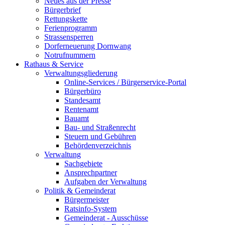
Neues aus der Presse
Bürgerbrief
Rettungskette
Ferienprogramm
Strassensperren
Dorferneuerung Dornwang
Notrufnummern
Rathaus & Service
Verwaltungsgliederung
Online-Services / Bürgerservice-Portal
Bürgerbüro
Standesamt
Rentenamt
Bauamt
Bau- und Straßenrecht
Steuern und Gebühren
Behördenverzeichnis
Verwaltung
Sachgebiete
Ansprechpartner
Aufgaben der Verwaltung
Politik & Gemeinderat
Bürgermeister
Ratsinfo-System
Gemeinderat - Ausschüsse