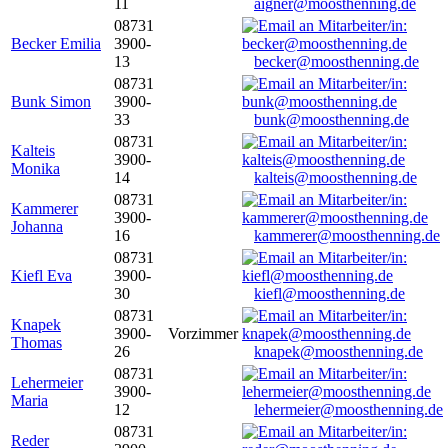
11
aigner@moosthenning.de
08731
Becker Emilia
3900-
13
becker@moosthenning.de
08731
Bunk Simon
3900-
33
bunk@moosthenning.de
08731
Kalteis
3900-
Monika
14
kalteis@moosthenning.de
08731
Kammerer
3900-
Johanna
16
kammerer@moosthenning.de
08731
Kiefl Eva
3900-
30
kiefl@moosthenning.de
08731
Knapek
3900-
Vorzimmer
Thomas
26
knapek@moosthenning.de
08731
Lehermeier
3900-
Maria
12
lehermeier@moosthenning.de
08731
Reder