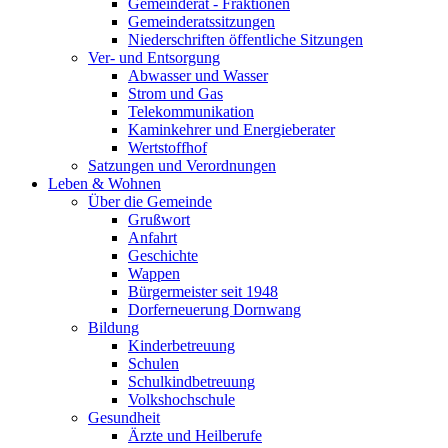
Gemeinderat - Fraktionen
Gemeinderatssitzungen
Niederschriften öffentliche Sitzungen
Ver- und Entsorgung
Abwasser und Wasser
Strom und Gas
Telekommunikation
Kaminkehrer und Energieberater
Wertstoffhof
Satzungen und Verordnungen
Leben & Wohnen
Über die Gemeinde
Grußwort
Anfahrt
Geschichte
Wappen
Bürgermeister seit 1948
Dorferneuerung Dornwang
Bildung
Kinderbetreuung
Schulen
Schulkindbetreuung
Volkshochschule
Gesundheit
Ärzte und Heilberufe