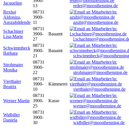
3900-
Jacqueline
13
reder@moosthenning.de
Rexhaj
08731
Aldoniza,
3900-
Auszubildende
11
azubi@moosthenning.de
08731
Schachtner
3900-
Bauamt
Lisa-Marie
27
l.schachtner@moosthenning.d
08731
Schwimmbeck
3900-
Bauamt
Barbara
21
schwimmbeck@moosthenning
08731
Strohmaier
3900-
Monika
22
strohmaier@moosthenning.de
08731
Vierthaler
3900-
Kämmerei
Beatrix
10
vierthaler@moosthenning.de
08731
Werner Martin
3900-
Kasse
25
werner@moosthenning.de
08731
Widbiller
3900-
Daniela
30
widbiller@moosthenning.de