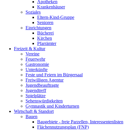
Apotheken
Krankenhäuser
Soziales
Eltern-Kind-Gruppe
Senioren
Einrichtungen
Bücherei
Kirchen
Pfarrämter
Freizeit & Kultur
Vereine
Feuerwehr
Gastronomie
Unterkünfte
Feste und Feiern im Bürgersaal
Freiwilligen Agentur
Jugendbeauftragte
Jugendtreff
Spielplätze
Sehenswürdigkeiten
Gymnastik und Kinderturnen
Wirtschaft & Standort
Bauen
Baugebiete - freie Parzellen, Interessentenlisten
Flächennutzungsplan (FNP)