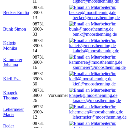
11
aigner@moosthenning.de
08731
Becker Emilia
3900-
13
becker@moosthenning.de
08731
Bunk Simon
3900-
33
bunk@moosthenning.de
08731
Kalteis
3900-
Monika
14
kalteis@moosthenning.de
08731
Kammerer
3900-
Johanna
16
kammerer@moosthenning.de
08731
Kiefl Eva
3900-
30
kiefl@moosthenning.de
08731
Knapek
3900-
Vorzimmer
Thomas
26
knapek@moosthenning.de
08731
Lehermeier
3900-
Maria
12
lehermeier@moosthenning.de
08731
Reder