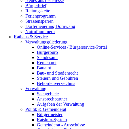
Neues aus der Presse
Bürgerbrief
Rettungskette
Ferienprogramm
Strassensperren
Dorferneuerung Dornwang
Notrufnummern
Rathaus & Service
Verwaltungsgliederung
Online-Services / Bürgerservice-Portal
Bürgerbüro
Standesamt
Rentenamt
Bauamt
Bau- und Straßenrecht
Steuern und Gebühren
Behördenverzeichnis
Verwaltung
Sachgebiete
Ansprechpartner
Aufgaben der Verwaltung
Politik & Gemeinderat
Bürgermeister
Ratsinfo-System
Gemeinderat - Ausschüsse