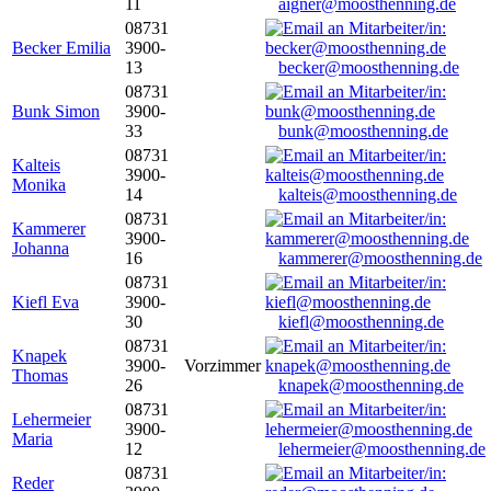
11
aigner@moosthenning.de
08731
Becker Emilia
3900-
13
becker@moosthenning.de
08731
Bunk Simon
3900-
33
bunk@moosthenning.de
08731
Kalteis
3900-
Monika
14
kalteis@moosthenning.de
08731
Kammerer
3900-
Johanna
16
kammerer@moosthenning.de
08731
Kiefl Eva
3900-
30
kiefl@moosthenning.de
08731
Knapek
3900-
Vorzimmer
Thomas
26
knapek@moosthenning.de
08731
Lehermeier
3900-
Maria
12
lehermeier@moosthenning.de
08731
Reder