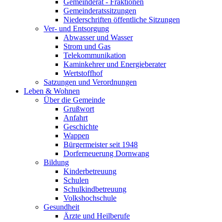
Gemeinderat - Fraktionen
Gemeinderatssitzungen
Niederschriften öffentliche Sitzungen
Ver- und Entsorgung
Abwasser und Wasser
Strom und Gas
Telekommunikation
Kaminkehrer und Energieberater
Wertstoffhof
Satzungen und Verordnungen
Leben & Wohnen
Über die Gemeinde
Grußwort
Anfahrt
Geschichte
Wappen
Bürgermeister seit 1948
Dorferneuerung Dornwang
Bildung
Kinderbetreuung
Schulen
Schulkindbetreuung
Volkshochschule
Gesundheit
Ärzte und Heilberufe