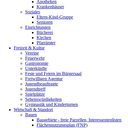
Apotheken
Krankenhäuser
Soziales
Eltern-Kind-Gruppe
Senioren
Einrichtungen
Bücherei
Kirchen
Pfarrämter
Freizeit & Kultur
Vereine
Feuerwehr
Gastronomie
Unterkünfte
Feste und Feiern im Bürgersaal
Freiwilligen Agentur
Jugendbeauftragte
Jugendtreff
Spielplätze
Sehenswürdigkeiten
Gymnastik und Kinderturnen
Wirtschaft & Standort
Bauen
Baugebiete - freie Parzellen, Interessentenlisten
Flächennutzungsplan (FNP)