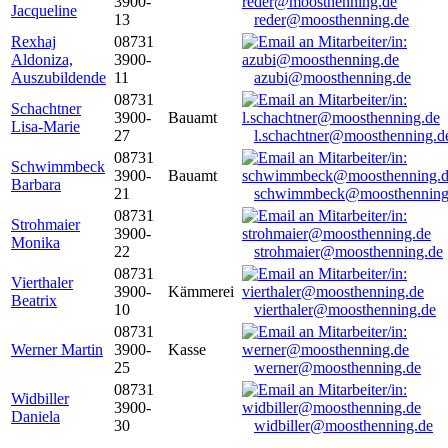
3900-
Jacqueline
13
reder@moosthenning.de
Rexhaj
08731
Aldoniza,
3900-
Auszubildende
11
azubi@moosthenning.de
08731
Schachtner
3900-
Bauamt
Lisa-Marie
27
l.schachtner@moosthenning.d
08731
Schwimmbeck
3900-
Bauamt
Barbara
21
schwimmbeck@moosthenning
08731
Strohmaier
3900-
Monika
22
strohmaier@moosthenning.de
08731
Vierthaler
3900-
Kämmerei
Beatrix
10
vierthaler@moosthenning.de
08731
Werner Martin
3900-
Kasse
25
werner@moosthenning.de
08731
Widbiller
3900-
Daniela
30
widbiller@moosthenning.de