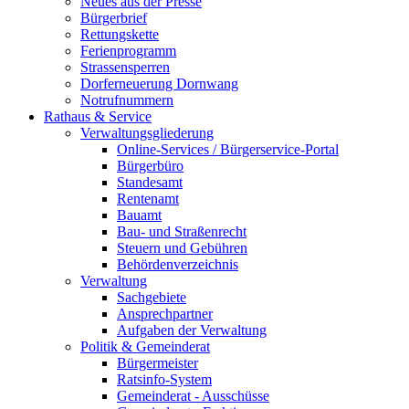
Neues aus der Presse
Bürgerbrief
Rettungskette
Ferienprogramm
Strassensperren
Dorferneuerung Dornwang
Notrufnummern
Rathaus & Service
Verwaltungsgliederung
Online-Services / Bürgerservice-Portal
Bürgerbüro
Standesamt
Rentenamt
Bauamt
Bau- und Straßenrecht
Steuern und Gebühren
Behördenverzeichnis
Verwaltung
Sachgebiete
Ansprechpartner
Aufgaben der Verwaltung
Politik & Gemeinderat
Bürgermeister
Ratsinfo-System
Gemeinderat - Ausschüsse