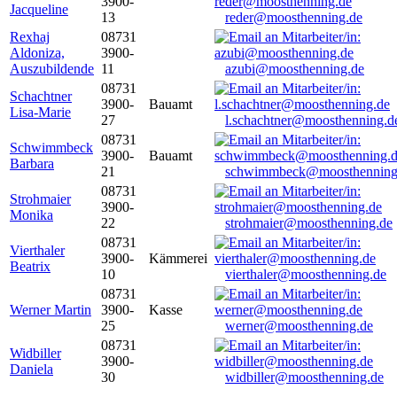
3900-
Jacqueline
13
reder@moosthenning.de
Rexhaj
08731
Aldoniza,
3900-
Auszubildende
11
azubi@moosthenning.de
08731
Schachtner
3900-
Bauamt
Lisa-Marie
27
l.schachtner@moosthenning.d
08731
Schwimmbeck
3900-
Bauamt
Barbara
21
schwimmbeck@moosthenning
08731
Strohmaier
3900-
Monika
22
strohmaier@moosthenning.de
08731
Vierthaler
3900-
Kämmerei
Beatrix
10
vierthaler@moosthenning.de
08731
Werner Martin
3900-
Kasse
25
werner@moosthenning.de
08731
Widbiller
3900-
Daniela
30
widbiller@moosthenning.de