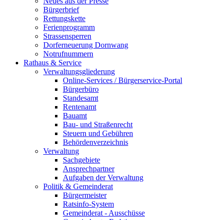
Neues aus der Presse
Bürgerbrief
Rettungskette
Ferienprogramm
Strassensperren
Dorferneuerung Dornwang
Notrufnummern
Rathaus & Service
Verwaltungsgliederung
Online-Services / Bürgerservice-Portal
Bürgerbüro
Standesamt
Rentenamt
Bauamt
Bau- und Straßenrecht
Steuern und Gebühren
Behördenverzeichnis
Verwaltung
Sachgebiete
Ansprechpartner
Aufgaben der Verwaltung
Politik & Gemeinderat
Bürgermeister
Ratsinfo-System
Gemeinderat - Ausschüsse