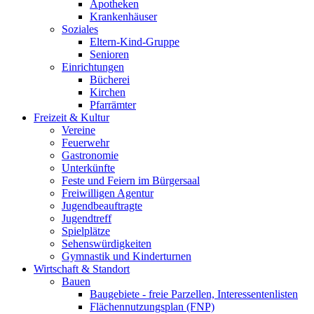
Apotheken
Krankenhäuser
Soziales
Eltern-Kind-Gruppe
Senioren
Einrichtungen
Bücherei
Kirchen
Pfarrämter
Freizeit & Kultur
Vereine
Feuerwehr
Gastronomie
Unterkünfte
Feste und Feiern im Bürgersaal
Freiwilligen Agentur
Jugendbeauftragte
Jugendtreff
Spielplätze
Sehenswürdigkeiten
Gymnastik und Kinderturnen
Wirtschaft & Standort
Bauen
Baugebiete - freie Parzellen, Interessentenlisten
Flächennutzungsplan (FNP)