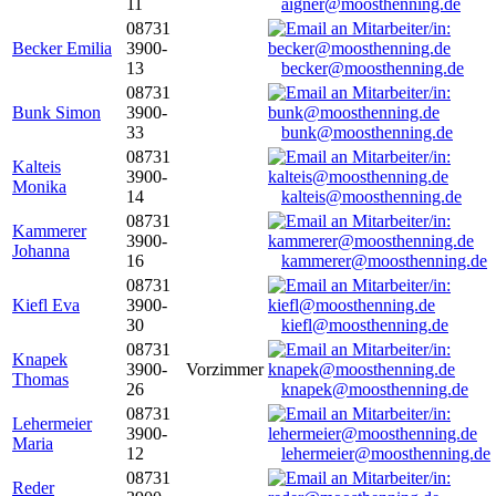
11
aigner@moosthenning.de
08731
Becker Emilia
3900-
13
becker@moosthenning.de
08731
Bunk Simon
3900-
33
bunk@moosthenning.de
08731
Kalteis
3900-
Monika
14
kalteis@moosthenning.de
08731
Kammerer
3900-
Johanna
16
kammerer@moosthenning.de
08731
Kiefl Eva
3900-
30
kiefl@moosthenning.de
08731
Knapek
3900-
Vorzimmer
Thomas
26
knapek@moosthenning.de
08731
Lehermeier
3900-
Maria
12
lehermeier@moosthenning.de
08731
Reder