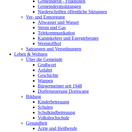
Gemeinderat - Fraktionen
Gemeinderatssitzungen
Niederschriften öffentliche Sitzungen
Ver- und Entsorgung
Abwasser und Wasser
Strom und Gas
Telekommunikation
Kaminkehrer und Energieberater
Wertstoffhof
Satzungen und Verordnungen
Leben & Wohnen
Über die Gemeinde
Grußwort
Anfahrt
Geschichte
Wappen
Bürgermeister seit 1948
Dorferneuerung Dornwang
Bildung
Kinderbetreuung
Schulen
Schulkindbetreuung
Volkshochschule
Gesundheit
Ärzte und Heilberufe