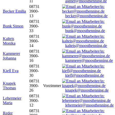
11
aigner@moosthenning.de
08731
Becker Emilia
3900-
13
becker@moosthenning.de
08731
Bunk Simon
3900-
33
bunk@moosthenning.de
08731
Kalteis
3900-
Monika
14
kalteis@moosthenning.de
08731
Kammerer
3900-
Johanna
16
kammerer@moosthenning.de
08731
Kiefl Eva
3900-
30
kiefl@moosthenning.de
08731
Knapek
3900-
Vorzimmer
Thomas
26
knapek@moosthenning.de
08731
Lehermeier
3900-
Maria
12
lehermeier@moosthenning.de
08731
Reder