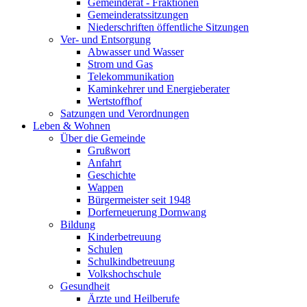
Gemeinderat - Fraktionen
Gemeinderatssitzungen
Niederschriften öffentliche Sitzungen
Ver- und Entsorgung
Abwasser und Wasser
Strom und Gas
Telekommunikation
Kaminkehrer und Energieberater
Wertstoffhof
Satzungen und Verordnungen
Leben & Wohnen
Über die Gemeinde
Grußwort
Anfahrt
Geschichte
Wappen
Bürgermeister seit 1948
Dorferneuerung Dornwang
Bildung
Kinderbetreuung
Schulen
Schulkindbetreuung
Volkshochschule
Gesundheit
Ärzte und Heilberufe