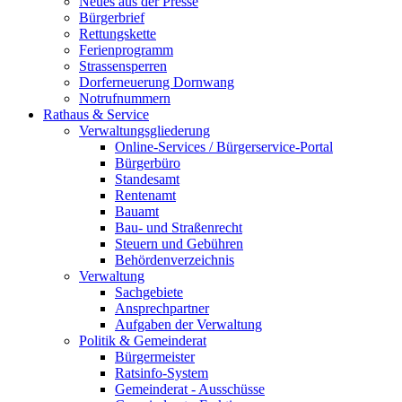
Neues aus der Presse
Bürgerbrief
Rettungskette
Ferienprogramm
Strassensperren
Dorferneuerung Dornwang
Notrufnummern
Rathaus & Service
Verwaltungsgliederung
Online-Services / Bürgerservice-Portal
Bürgerbüro
Standesamt
Rentenamt
Bauamt
Bau- und Straßenrecht
Steuern und Gebühren
Behördenverzeichnis
Verwaltung
Sachgebiete
Ansprechpartner
Aufgaben der Verwaltung
Politik & Gemeinderat
Bürgermeister
Ratsinfo-System
Gemeinderat - Ausschüsse