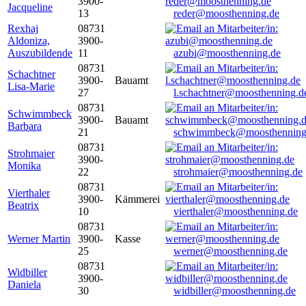
3900-
Jacqueline
13
reder@moosthenning.de
Rexhaj
08731
Aldoniza,
3900-
Auszubildende
11
azubi@moosthenning.de
08731
Schachtner
3900-
Bauamt
Lisa-Marie
27
l.schachtner@moosthenning.d
08731
Schwimmbeck
3900-
Bauamt
Barbara
21
schwimmbeck@moosthenning
08731
Strohmaier
3900-
Monika
22
strohmaier@moosthenning.de
08731
Vierthaler
3900-
Kämmerei
Beatrix
10
vierthaler@moosthenning.de
08731
Werner Martin
3900-
Kasse
25
werner@moosthenning.de
08731
Widbiller
3900-
Daniela
30
widbiller@moosthenning.de