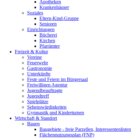
Apotheken
Krankenhäuser
Soziales
Eltern-Kind-Gruppe
Senioren
Einrichtungen
Bücherei
Kirchen
Pfarrämter
Freizeit & Kultur
Vereine
Feuerwehr
Gastronomie
Unterkünfte
Feste und Feiern im Bürgersaal
Freiwilligen Agentur
Jugendbeauftragte
Jugendtreff
Spielplätze
Sehenswürdigkeiten
Gymnastik und Kinderturnen
Wirtschaft & Standort
Bauen
Baugebiete - freie Parzellen, Interessentenlisten
Flächennutzungsplan (FNP)