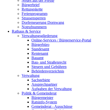
Neues aus der Presse
Bürgerbrief
Rettungskette
Ferienprogramm
Strassensperren
Dorferneuerung Dornwang
Notrufnummern
Rathaus & Service
Verwaltungsgliederung
Online-Services / Bürgerservice-Portal
Bürgerbüro
Standesamt
Rentenamt
Bauamt
Bau- und Straßenrecht
Steuern und Gebühren
Behördenverzeichnis
Verwaltung
Sachgebiete
Ansprechpartner
Aufgaben der Verwaltung
Politik & Gemeinderat
Bürgermeister
Ratsinfo-System
Gemeinderat - Ausschüsse