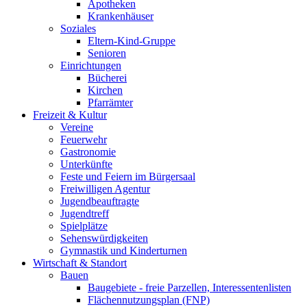
Apotheken
Krankenhäuser
Soziales
Eltern-Kind-Gruppe
Senioren
Einrichtungen
Bücherei
Kirchen
Pfarrämter
Freizeit & Kultur
Vereine
Feuerwehr
Gastronomie
Unterkünfte
Feste und Feiern im Bürgersaal
Freiwilligen Agentur
Jugendbeauftragte
Jugendtreff
Spielplätze
Sehenswürdigkeiten
Gymnastik und Kinderturnen
Wirtschaft & Standort
Bauen
Baugebiete - freie Parzellen, Interessentenlisten
Flächennutzungsplan (FNP)