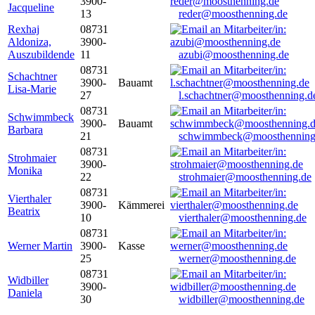
3900-
Jacqueline
13
reder@moosthenning.de
Rexhaj
08731
Aldoniza,
3900-
Auszubildende
11
azubi@moosthenning.de
08731
Schachtner
3900-
Bauamt
Lisa-Marie
27
l.schachtner@moosthenning.d
08731
Schwimmbeck
3900-
Bauamt
Barbara
21
schwimmbeck@moosthenning
08731
Strohmaier
3900-
Monika
22
strohmaier@moosthenning.de
08731
Vierthaler
3900-
Kämmerei
Beatrix
10
vierthaler@moosthenning.de
08731
Werner Martin
3900-
Kasse
25
werner@moosthenning.de
08731
Widbiller
3900-
Daniela
30
widbiller@moosthenning.de