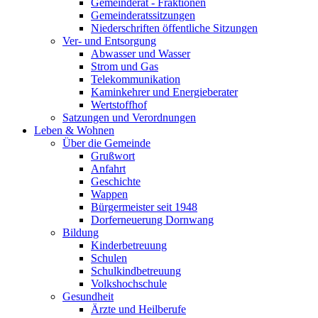
Gemeinderat - Fraktionen
Gemeinderatssitzungen
Niederschriften öffentliche Sitzungen
Ver- und Entsorgung
Abwasser und Wasser
Strom und Gas
Telekommunikation
Kaminkehrer und Energieberater
Wertstoffhof
Satzungen und Verordnungen
Leben & Wohnen
Über die Gemeinde
Grußwort
Anfahrt
Geschichte
Wappen
Bürgermeister seit 1948
Dorferneuerung Dornwang
Bildung
Kinderbetreuung
Schulen
Schulkindbetreuung
Volkshochschule
Gesundheit
Ärzte und Heilberufe