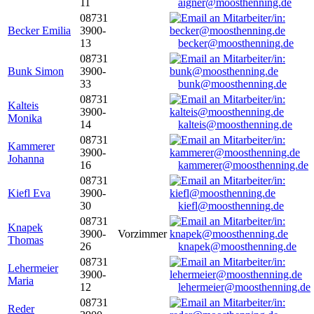
11
aigner@moosthenning.de
08731
Becker Emilia
3900-
13
becker@moosthenning.de
08731
Bunk Simon
3900-
33
bunk@moosthenning.de
08731
Kalteis
3900-
Monika
14
kalteis@moosthenning.de
08731
Kammerer
3900-
Johanna
16
kammerer@moosthenning.de
08731
Kiefl Eva
3900-
30
kiefl@moosthenning.de
08731
Knapek
3900-
Vorzimmer
Thomas
26
knapek@moosthenning.de
08731
Lehermeier
3900-
Maria
12
lehermeier@moosthenning.de
08731
Reder