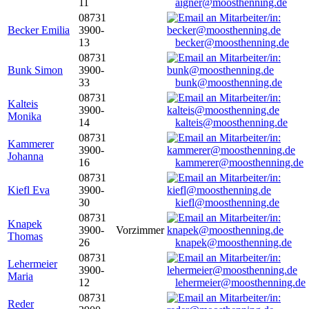
11
aigner@moosthenning.de
08731
Becker Emilia
3900-
13
becker@moosthenning.de
08731
Bunk Simon
3900-
33
bunk@moosthenning.de
08731
Kalteis
3900-
Monika
14
kalteis@moosthenning.de
08731
Kammerer
3900-
Johanna
16
kammerer@moosthenning.de
08731
Kiefl Eva
3900-
30
kiefl@moosthenning.de
08731
Knapek
3900-
Vorzimmer
Thomas
26
knapek@moosthenning.de
08731
Lehermeier
3900-
Maria
12
lehermeier@moosthenning.de
08731
Reder