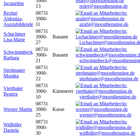
3900-
Jacqueline
13
reder@moosthenning.de
Rexhaj
08731
Aldoniza,
3900-
Auszubildende
11
azubi@moosthenning.de
08731
Schachtner
3900-
Bauamt
Lisa-Marie
27
l.schachtner@moosthenning.d
08731
Schwimmbeck
3900-
Bauamt
Barbara
21
schwimmbeck@moosthenning
08731
Strohmaier
3900-
Monika
22
strohmaier@moosthenning.de
08731
Vierthaler
3900-
Kämmerei
Beatrix
10
vierthaler@moosthenning.de
08731
Werner Martin
3900-
Kasse
25
werner@moosthenning.de
08731
Widbiller
3900-
Daniela
30
widbiller@moosthenning.de