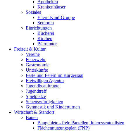
Apotheken
Krankenhäuser
Soziales
Eltern-Kind-Gruppe
Senioren
Einrichtungen
Bücherei
Kirchen
Pfarrämter
Freizeit & Kultur
Vereine
Feuerwehr
Gastronomie
Unterkünfte
Feste und Feiern im Bürgersaal
Freiwilligen Agentur
Jugendbeauftragte
Jugendtreff
Spielplätze
Sehenswürdigkeiten
Gymnastik und Kinderturnen
Wirtschaft & Standort
Bauen
Baugebiete - freie Parzellen, Interessentenlisten
Flächennutzungsplan (FNP)