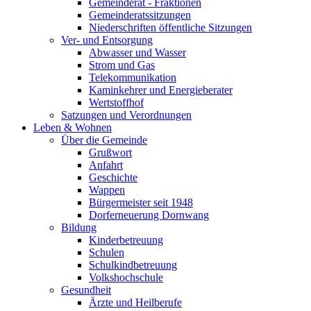
Gemeinderat - Fraktionen
Gemeinderatssitzungen
Niederschriften öffentliche Sitzungen
Ver- und Entsorgung
Abwasser und Wasser
Strom und Gas
Telekommunikation
Kaminkehrer und Energieberater
Wertstoffhof
Satzungen und Verordnungen
Leben & Wohnen
Über die Gemeinde
Grußwort
Anfahrt
Geschichte
Wappen
Bürgermeister seit 1948
Dorferneuerung Dornwang
Bildung
Kinderbetreuung
Schulen
Schulkindbetreuung
Volkshochschule
Gesundheit
Ärzte und Heilberufe