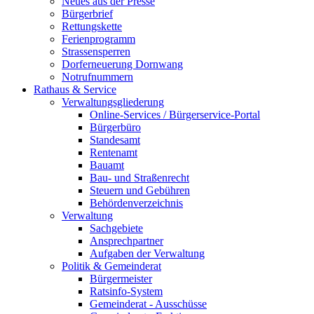
Neues aus der Presse
Bürgerbrief
Rettungskette
Ferienprogramm
Strassensperren
Dorferneuerung Dornwang
Notrufnummern
Rathaus & Service
Verwaltungsgliederung
Online-Services / Bürgerservice-Portal
Bürgerbüro
Standesamt
Rentenamt
Bauamt
Bau- und Straßenrecht
Steuern und Gebühren
Behördenverzeichnis
Verwaltung
Sachgebiete
Ansprechpartner
Aufgaben der Verwaltung
Politik & Gemeinderat
Bürgermeister
Ratsinfo-System
Gemeinderat - Ausschüsse