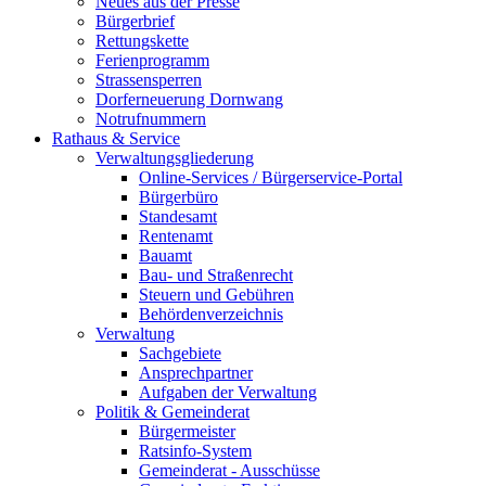
Neues aus der Presse
Bürgerbrief
Rettungskette
Ferienprogramm
Strassensperren
Dorferneuerung Dornwang
Notrufnummern
Rathaus & Service
Verwaltungsgliederung
Online-Services / Bürgerservice-Portal
Bürgerbüro
Standesamt
Rentenamt
Bauamt
Bau- und Straßenrecht
Steuern und Gebühren
Behördenverzeichnis
Verwaltung
Sachgebiete
Ansprechpartner
Aufgaben der Verwaltung
Politik & Gemeinderat
Bürgermeister
Ratsinfo-System
Gemeinderat - Ausschüsse