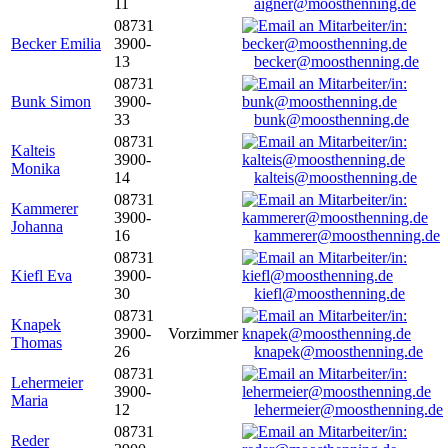
11
aigner@moosthenning.de
08731
Becker Emilia
3900-
13
becker@moosthenning.de
08731
Bunk Simon
3900-
33
bunk@moosthenning.de
08731
Kalteis
3900-
Monika
14
kalteis@moosthenning.de
08731
Kammerer
3900-
Johanna
16
kammerer@moosthenning.de
08731
Kiefl Eva
3900-
30
kiefl@moosthenning.de
08731
Knapek
3900-
Vorzimmer
Thomas
26
knapek@moosthenning.de
08731
Lehermeier
3900-
Maria
12
lehermeier@moosthenning.de
08731
Reder