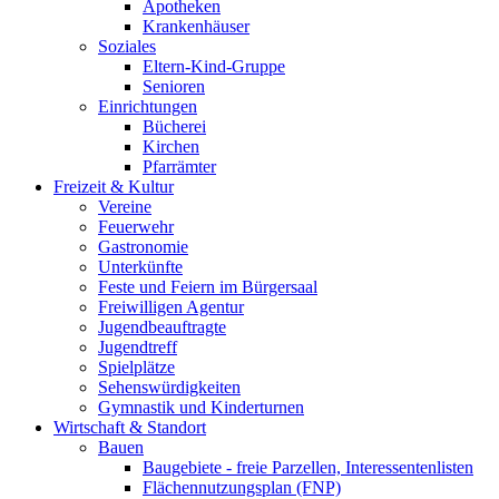
Apotheken
Krankenhäuser
Soziales
Eltern-Kind-Gruppe
Senioren
Einrichtungen
Bücherei
Kirchen
Pfarrämter
Freizeit & Kultur
Vereine
Feuerwehr
Gastronomie
Unterkünfte
Feste und Feiern im Bürgersaal
Freiwilligen Agentur
Jugendbeauftragte
Jugendtreff
Spielplätze
Sehenswürdigkeiten
Gymnastik und Kinderturnen
Wirtschaft & Standort
Bauen
Baugebiete - freie Parzellen, Interessentenlisten
Flächennutzungsplan (FNP)