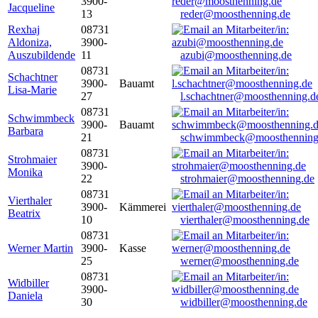
3900-
Jacqueline
13
reder@moosthenning.de
Rexhaj
08731
Aldoniza,
3900-
Auszubildende
11
azubi@moosthenning.de
08731
Schachtner
3900-
Bauamt
Lisa-Marie
27
l.schachtner@moosthenning.d
08731
Schwimmbeck
3900-
Bauamt
Barbara
21
schwimmbeck@moosthenning
08731
Strohmaier
3900-
Monika
22
strohmaier@moosthenning.de
08731
Vierthaler
3900-
Kämmerei
Beatrix
10
vierthaler@moosthenning.de
08731
Werner Martin
3900-
Kasse
25
werner@moosthenning.de
08731
Widbiller
3900-
Daniela
30
widbiller@moosthenning.de