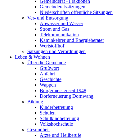
Gemeinderat - Fraktionen
Gemeinderatssitzungen
Niederschriften öffentliche Sitzungen
Ver- und Entsorgung
Abwasser und Wasser
Strom und Gas
Telekommunikation
Kaminkehrer und Energieberater
Wertstoffhof
Satzungen und Verordnungen
Leben & Wohnen
Über die Gemeinde
Grußwort
Anfahrt
Geschichte
Wappen
Bürgermeister seit 1948
Dorferneuerung Dornwang
Bildung
Kinderbetreuung
Schulen
Schulkindbetreuung
Volkshochschule
Gesundheit
Ärzte und Heilberufe