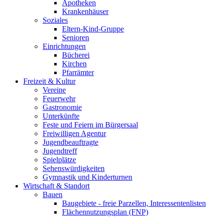
Apotheken
Krankenhäuser
Soziales
Eltern-Kind-Gruppe
Senioren
Einrichtungen
Bücherei
Kirchen
Pfarrämter
Freizeit & Kultur
Vereine
Feuerwehr
Gastronomie
Unterkünfte
Feste und Feiern im Bürgersaal
Freiwilligen Agentur
Jugendbeauftragte
Jugendtreff
Spielplätze
Sehenswürdigkeiten
Gymnastik und Kinderturnen
Wirtschaft & Standort
Bauen
Baugebiete - freie Parzellen, Interessentenlisten
Flächennutzungsplan (FNP)