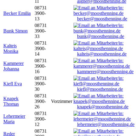
11
aigner@moosthenning.de
08731
Becker Emilia
3900-
13
becker@moosthenning.de
08731
Bunk Simon
3900-
33
bunk@moosthenning.de
08731
Kalteis
3900-
Monika
14
kalteis@moosthenning.de
08731
Kammerer
3900-
Johanna
16
kammerer@moosthenning.de
08731
Kiefl Eva
3900-
30
kiefl@moosthenning.de
08731
Knapek
3900-
Vorzimmer
Thomas
26
knapek@moosthenning.de
08731
Lehermeier
3900-
Maria
12
lehermeier@moosthenning.de
08731
Reder