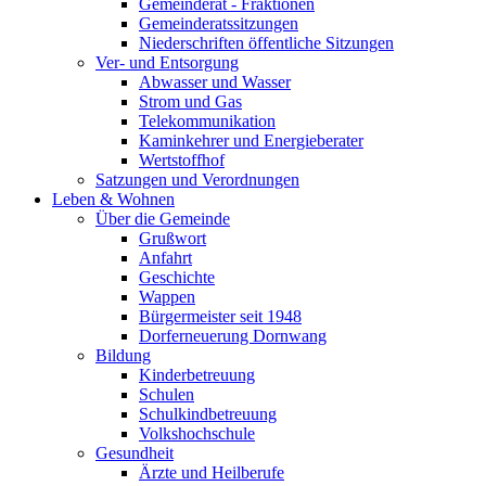
Gemeinderat - Fraktionen
Gemeinderatssitzungen
Niederschriften öffentliche Sitzungen
Ver- und Entsorgung
Abwasser und Wasser
Strom und Gas
Telekommunikation
Kaminkehrer und Energieberater
Wertstoffhof
Satzungen und Verordnungen
Leben & Wohnen
Über die Gemeinde
Grußwort
Anfahrt
Geschichte
Wappen
Bürgermeister seit 1948
Dorferneuerung Dornwang
Bildung
Kinderbetreuung
Schulen
Schulkindbetreuung
Volkshochschule
Gesundheit
Ärzte und Heilberufe