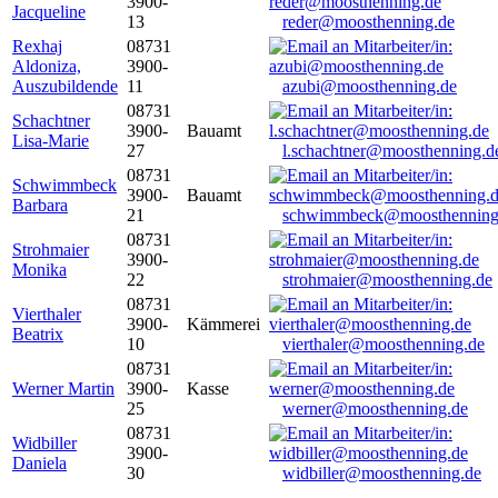
3900-
Jacqueline
13
reder@moosthenning.de
Rexhaj
08731
Aldoniza,
3900-
Auszubildende
11
azubi@moosthenning.de
08731
Schachtner
3900-
Bauamt
Lisa-Marie
27
l.schachtner@moosthenning.d
08731
Schwimmbeck
3900-
Bauamt
Barbara
21
schwimmbeck@moosthenning
08731
Strohmaier
3900-
Monika
22
strohmaier@moosthenning.de
08731
Vierthaler
3900-
Kämmerei
Beatrix
10
vierthaler@moosthenning.de
08731
Werner Martin
3900-
Kasse
25
werner@moosthenning.de
08731
Widbiller
3900-
Daniela
30
widbiller@moosthenning.de