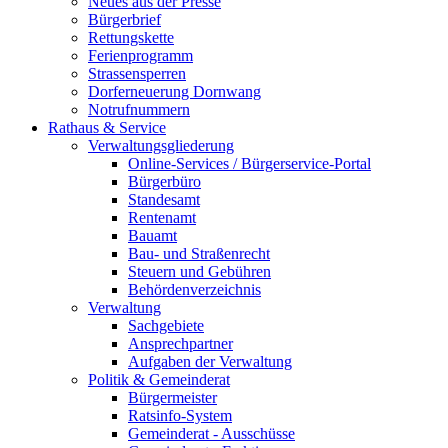
Neues aus der Presse
Bürgerbrief
Rettungskette
Ferienprogramm
Strassensperren
Dorferneuerung Dornwang
Notrufnummern
Rathaus & Service
Verwaltungsgliederung
Online-Services / Bürgerservice-Portal
Bürgerbüro
Standesamt
Rentenamt
Bauamt
Bau- und Straßenrecht
Steuern und Gebühren
Behördenverzeichnis
Verwaltung
Sachgebiete
Ansprechpartner
Aufgaben der Verwaltung
Politik & Gemeinderat
Bürgermeister
Ratsinfo-System
Gemeinderat - Ausschüsse