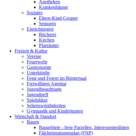
Apotheken
Krankenhäuser
Soziales
Eltern-Kind-Gruppe
Senioren
Einrichtungen
Bücherei
Kirchen
Pfarrämter
Freizeit & Kultur
Vereine
Feuerwehr
Gastronomie
Unterkünfte
Feste und Feiern im Bürgersaal
Freiwilligen Agentur
Jugendbeauftragte
Jugendtreff
Spielplätze
Sehenswürdigkeiten
Gymnastik und Kinderturnen
Wirtschaft & Standort
Bauen
Baugebiete - freie Parzellen, Interessentenlisten
Flächennutzungsplan (FNP)