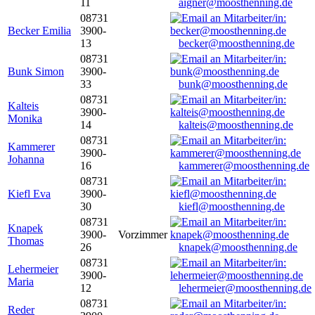
11
aigner@moosthenning.de
08731
Becker Emilia
3900-
13
becker@moosthenning.de
08731
Bunk Simon
3900-
33
bunk@moosthenning.de
08731
Kalteis
3900-
Monika
14
kalteis@moosthenning.de
08731
Kammerer
3900-
Johanna
16
kammerer@moosthenning.de
08731
Kiefl Eva
3900-
30
kiefl@moosthenning.de
08731
Knapek
3900-
Vorzimmer
Thomas
26
knapek@moosthenning.de
08731
Lehermeier
3900-
Maria
12
lehermeier@moosthenning.de
08731
Reder