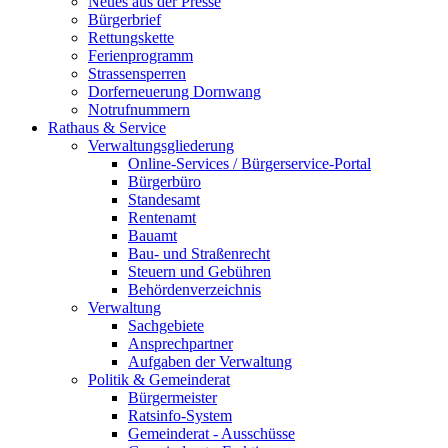
Neues aus der Presse
Bürgerbrief
Rettungskette
Ferienprogramm
Strassensperren
Dorferneuerung Dornwang
Notrufnummern
Rathaus & Service
Verwaltungsgliederung
Online-Services / Bürgerservice-Portal
Bürgerbüro
Standesamt
Rentenamt
Bauamt
Bau- und Straßenrecht
Steuern und Gebühren
Behördenverzeichnis
Verwaltung
Sachgebiete
Ansprechpartner
Aufgaben der Verwaltung
Politik & Gemeinderat
Bürgermeister
Ratsinfo-System
Gemeinderat - Ausschüsse