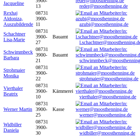
3900-
Jacqueline
13
reder@moosthenning.de
Rexhaj
08731
Aldoniza,
3900-
Auszubildende
11
azubi@moosthenning.de
08731
Schachtner
3900-
Bauamt
Lisa-Marie
27
l.schachtner@moosthenning.d
08731
Schwimmbeck
3900-
Bauamt
Barbara
21
schwimmbeck@moosthenning
08731
Strohmaier
3900-
Monika
22
strohmaier@moosthenning.de
08731
Vierthaler
3900-
Kämmerei
Beatrix
10
vierthaler@moosthenning.de
08731
Werner Martin
3900-
Kasse
25
werner@moosthenning.de
08731
Widbiller
3900-
Daniela
30
widbiller@moosthenning.de