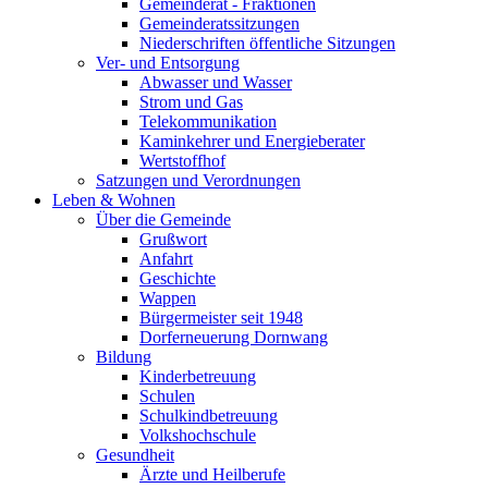
Gemeinderat - Fraktionen
Gemeinderatssitzungen
Niederschriften öffentliche Sitzungen
Ver- und Entsorgung
Abwasser und Wasser
Strom und Gas
Telekommunikation
Kaminkehrer und Energieberater
Wertstoffhof
Satzungen und Verordnungen
Leben & Wohnen
Über die Gemeinde
Grußwort
Anfahrt
Geschichte
Wappen
Bürgermeister seit 1948
Dorferneuerung Dornwang
Bildung
Kinderbetreuung
Schulen
Schulkindbetreuung
Volkshochschule
Gesundheit
Ärzte und Heilberufe