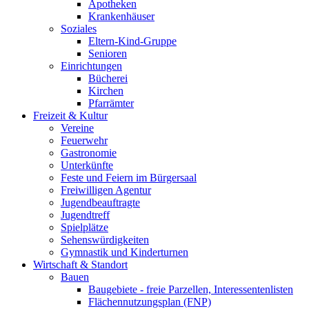
Apotheken
Krankenhäuser
Soziales
Eltern-Kind-Gruppe
Senioren
Einrichtungen
Bücherei
Kirchen
Pfarrämter
Freizeit & Kultur
Vereine
Feuerwehr
Gastronomie
Unterkünfte
Feste und Feiern im Bürgersaal
Freiwilligen Agentur
Jugendbeauftragte
Jugendtreff
Spielplätze
Sehenswürdigkeiten
Gymnastik und Kinderturnen
Wirtschaft & Standort
Bauen
Baugebiete - freie Parzellen, Interessentenlisten
Flächennutzungsplan (FNP)