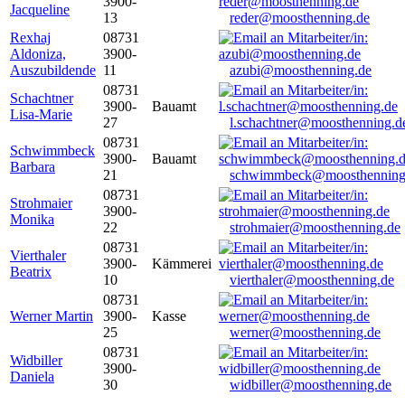
3900-
Jacqueline
13
reder@moosthenning.de
Rexhaj
08731
Aldoniza,
3900-
Auszubildende
11
azubi@moosthenning.de
08731
Schachtner
3900-
Bauamt
Lisa-Marie
27
l.schachtner@moosthenning.d
08731
Schwimmbeck
3900-
Bauamt
Barbara
21
schwimmbeck@moosthenning
08731
Strohmaier
3900-
Monika
22
strohmaier@moosthenning.de
08731
Vierthaler
3900-
Kämmerei
Beatrix
10
vierthaler@moosthenning.de
08731
Werner Martin
3900-
Kasse
25
werner@moosthenning.de
08731
Widbiller
3900-
Daniela
30
widbiller@moosthenning.de