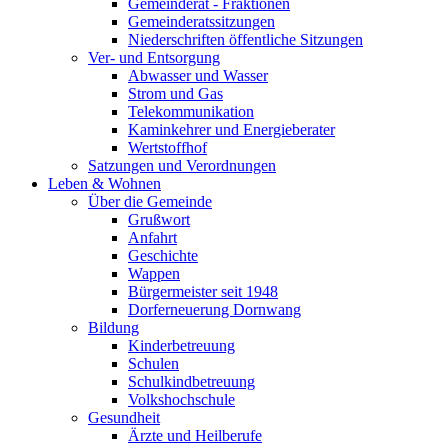
Gemeinderat - Fraktionen
Gemeinderatssitzungen
Niederschriften öffentliche Sitzungen
Ver- und Entsorgung
Abwasser und Wasser
Strom und Gas
Telekommunikation
Kaminkehrer und Energieberater
Wertstoffhof
Satzungen und Verordnungen
Leben & Wohnen
Über die Gemeinde
Grußwort
Anfahrt
Geschichte
Wappen
Bürgermeister seit 1948
Dorferneuerung Dornwang
Bildung
Kinderbetreuung
Schulen
Schulkindbetreuung
Volkshochschule
Gesundheit
Ärzte und Heilberufe