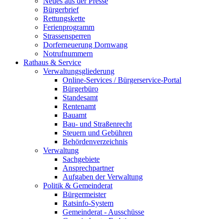
Neues aus der Presse
Bürgerbrief
Rettungskette
Ferienprogramm
Strassensperren
Dorferneuerung Dornwang
Notrufnummern
Rathaus & Service
Verwaltungsgliederung
Online-Services / Bürgerservice-Portal
Bürgerbüro
Standesamt
Rentenamt
Bauamt
Bau- und Straßenrecht
Steuern und Gebühren
Behördenverzeichnis
Verwaltung
Sachgebiete
Ansprechpartner
Aufgaben der Verwaltung
Politik & Gemeinderat
Bürgermeister
Ratsinfo-System
Gemeinderat - Ausschüsse