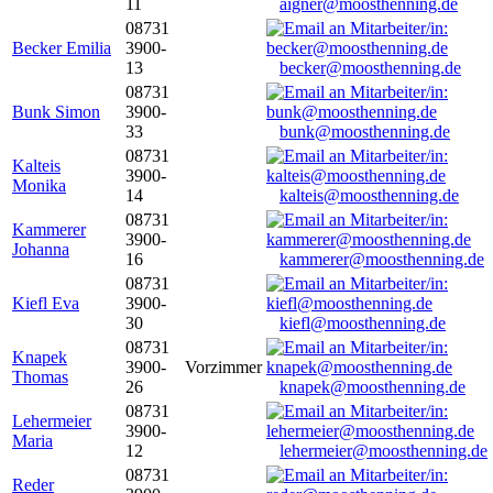
11
aigner@moosthenning.de
08731
Becker Emilia
3900-
13
becker@moosthenning.de
08731
Bunk Simon
3900-
33
bunk@moosthenning.de
08731
Kalteis
3900-
Monika
14
kalteis@moosthenning.de
08731
Kammerer
3900-
Johanna
16
kammerer@moosthenning.de
08731
Kiefl Eva
3900-
30
kiefl@moosthenning.de
08731
Knapek
3900-
Vorzimmer
Thomas
26
knapek@moosthenning.de
08731
Lehermeier
3900-
Maria
12
lehermeier@moosthenning.de
08731
Reder