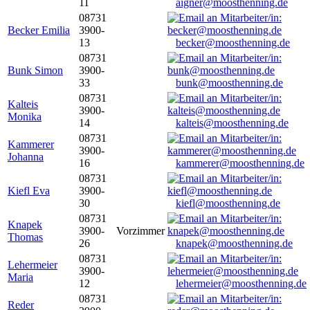
11
aigner@moosthenning.de
08731
Becker Emilia
3900-
13
becker@moosthenning.de
08731
Bunk Simon
3900-
33
bunk@moosthenning.de
08731
Kalteis
3900-
Monika
14
kalteis@moosthenning.de
08731
Kammerer
3900-
Johanna
16
kammerer@moosthenning.de
08731
Kiefl Eva
3900-
30
kiefl@moosthenning.de
08731
Knapek
3900-
Vorzimmer
Thomas
26
knapek@moosthenning.de
08731
Lehermeier
3900-
Maria
12
lehermeier@moosthenning.de
08731
Reder