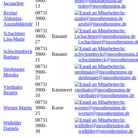
3900-
Jacqueline
13
reder@moosthenning.de
Rexhaj
08731
Aldoniza,
3900-
Auszubildende
11
azubi@moosthenning.de
08731
Schachtner
3900-
Bauamt
Lisa-Marie
27
l.schachtner@moosthenning.d
08731
Schwimmbeck
3900-
Bauamt
Barbara
21
schwimmbeck@moosthenning
08731
Strohmaier
3900-
Monika
22
strohmaier@moosthenning.de
08731
Vierthaler
3900-
Kämmerei
Beatrix
10
vierthaler@moosthenning.de
08731
Werner Martin
3900-
Kasse
25
werner@moosthenning.de
08731
Widbiller
3900-
Daniela
30
widbiller@moosthenning.de