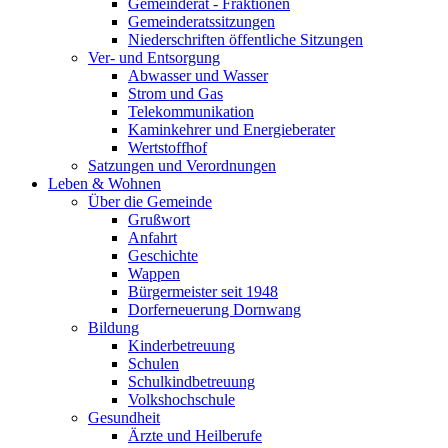
Gemeinderat - Fraktionen
Gemeinderatssitzungen
Niederschriften öffentliche Sitzungen
Ver- und Entsorgung
Abwasser und Wasser
Strom und Gas
Telekommunikation
Kaminkehrer und Energieberater
Wertstoffhof
Satzungen und Verordnungen
Leben & Wohnen
Über die Gemeinde
Grußwort
Anfahrt
Geschichte
Wappen
Bürgermeister seit 1948
Dorferneuerung Dornwang
Bildung
Kinderbetreuung
Schulen
Schulkindbetreuung
Volkshochschule
Gesundheit
Ärzte und Heilberufe