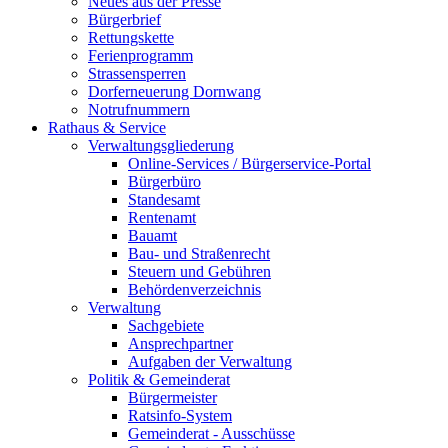
Neues aus der Presse
Bürgerbrief
Rettungskette
Ferienprogramm
Strassensperren
Dorferneuerung Dornwang
Notrufnummern
Rathaus & Service
Verwaltungsgliederung
Online-Services / Bürgerservice-Portal
Bürgerbüro
Standesamt
Rentenamt
Bauamt
Bau- und Straßenrecht
Steuern und Gebühren
Behördenverzeichnis
Verwaltung
Sachgebiete
Ansprechpartner
Aufgaben der Verwaltung
Politik & Gemeinderat
Bürgermeister
Ratsinfo-System
Gemeinderat - Ausschüsse