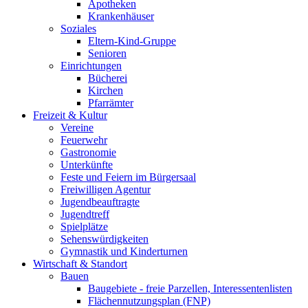
Apotheken
Krankenhäuser
Soziales
Eltern-Kind-Gruppe
Senioren
Einrichtungen
Bücherei
Kirchen
Pfarrämter
Freizeit & Kultur
Vereine
Feuerwehr
Gastronomie
Unterkünfte
Feste und Feiern im Bürgersaal
Freiwilligen Agentur
Jugendbeauftragte
Jugendtreff
Spielplätze
Sehenswürdigkeiten
Gymnastik und Kinderturnen
Wirtschaft & Standort
Bauen
Baugebiete - freie Parzellen, Interessentenlisten
Flächennutzungsplan (FNP)