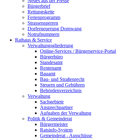
Neues aus der Presse
Bürgerbrief
Rettungskette
Ferienprogramm
Strassensperren
Dorferneuerung Dornwang
Notrufnummern
Rathaus & Service
Verwaltungsgliederung
Online-Services / Bürgerservice-Portal
Bürgerbüro
Standesamt
Rentenamt
Bauamt
Bau- und Straßenrecht
Steuern und Gebühren
Behördenverzeichnis
Verwaltung
Sachgebiete
Ansprechpartner
Aufgaben der Verwaltung
Politik & Gemeinderat
Bürgermeister
Ratsinfo-System
Gemeinderat - Ausschüsse