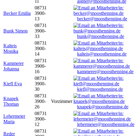
11
aigner@moosthenning.de
08731
Becker Emilia
3900-
13
becker@moosthenning.de
08731
Bunk Simon
3900-
33
bunk@moosthenning.de
08731
Kalteis
3900-
Monika
14
kalteis@moosthenning.de
08731
Kammerer
3900-
Johanna
16
kammerer@moosthenning.de
08731
Kiefl Eva
3900-
30
kiefl@moosthenning.de
08731
Knapek
3900-
Vorzimmer
Thomas
26
knapek@moosthenning.de
08731
Lehermeier
3900-
Maria
12
lehermeier@moosthenning.de
08731
Reder