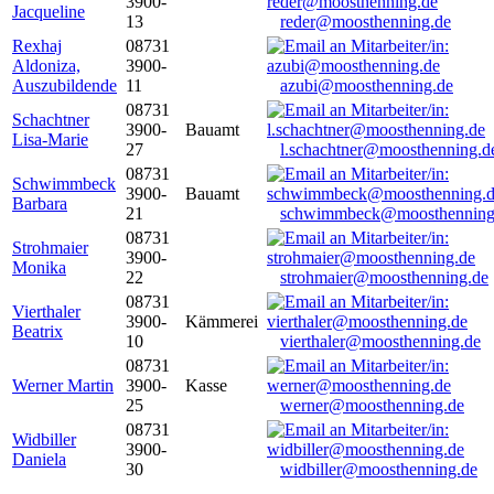
3900-
Jacqueline
13
reder@moosthenning.de
Rexhaj
08731
Aldoniza,
3900-
Auszubildende
11
azubi@moosthenning.de
08731
Schachtner
3900-
Bauamt
Lisa-Marie
27
l.schachtner@moosthenning.d
08731
Schwimmbeck
3900-
Bauamt
Barbara
21
schwimmbeck@moosthenning
08731
Strohmaier
3900-
Monika
22
strohmaier@moosthenning.de
08731
Vierthaler
3900-
Kämmerei
Beatrix
10
vierthaler@moosthenning.de
08731
Werner Martin
3900-
Kasse
25
werner@moosthenning.de
08731
Widbiller
3900-
Daniela
30
widbiller@moosthenning.de