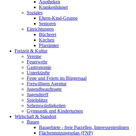
Apotheken
Krankenhäuser
Soziales
Eltern-Kind-Gruppe
Senioren
Einrichtungen
Bücherei
Kirchen
Pfarrämter
Freizeit & Kultur
Vereine
Feuerwehr
Gastronomie
Unterkünfte
Feste und Feiern im Bürgersaal
Freiwilligen Agentur
Jugendbeauftragte
Jugendtreff
Spielplätze
Sehenswürdigkeiten
Gymnastik und Kinderturnen
Wirtschaft & Standort
Bauen
Baugebiete - freie Parzellen, Interessentenlisten
Flächennutzungsplan (FNP)