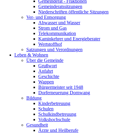
Gemeinderat - Fraktionen
Gemeinderatssitzungen
Niederschriften öffentliche Sitzungen
Ver- und Entsorgung
Abwasser und Wasser
Strom und Gas
Telekommunikation
Kaminkehrer und Energieberater
Wertstoffhof
Satzungen und Verordnungen
Leben & Wohnen
Über die Gemeinde
Grußwort
Anfahrt
Geschichte
Wappen
Bürgermeister seit 1948
Dorferneuerung Dornwang
Bildung
Kinderbetreuung
Schulen
Schulkindbetreuung
Volkshochschule
Gesundheit
Ärzte und Heilberufe