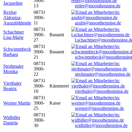
3900-
Jacqueline
13
reder@moosthenning.de
Rexhaj
08731
Aldoniza,
3900-
Auszubildende
11
azubi@moosthenning.de
08731
Schachtner
3900-
Bauamt
Lisa-Marie
27
l.schachtner@moosthenning.d
08731
Schwimmbeck
3900-
Bauamt
Barbara
21
schwimmbeck@moosthenning
08731
Strohmaier
3900-
Monika
22
strohmaier@moosthenning.de
08731
Vierthaler
3900-
Kämmerei
Beatrix
10
vierthaler@moosthenning.de
08731
Werner Martin
3900-
Kasse
25
werner@moosthenning.de
08731
Widbiller
3900-
Daniela
30
widbiller@moosthenning.de