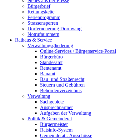
Neues aus der Presse
Bürgerbrief
Rettungskette
Ferienprogramm
Strassensperren
Dorferneuerung Dornwang
Notrufnummern
Rathaus & Service
Verwaltungsgliederung
Online-Services / Bürgerservice-Portal
Bürgerbüro
Standesamt
Rentenamt
Bauamt
Bau- und Straßenrecht
Steuern und Gebühren
Behördenverzeichnis
Verwaltung
Sachgebiete
Ansprechpartner
Aufgaben der Verwaltung
Politik & Gemeinderat
Bürgermeister
Ratsinfo-System
Gemeinderat - Ausschüsse