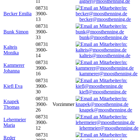
11
aigner@moosthenning.de
08731
Becker Emilia
3900-
13
becker@moosthenning.de
08731
Bunk Simon
3900-
33
bunk@moosthenning.de
08731
Kalteis
3900-
Monika
14
kalteis@moosthenning.de
08731
Kammerer
3900-
Johanna
16
kammerer@moosthenning.de
08731
Kiefl Eva
3900-
30
kiefl@moosthenning.de
08731
Knapek
3900-
Vorzimmer
Thomas
26
knapek@moosthenning.de
08731
Lehermeier
3900-
Maria
12
lehermeier@moosthenning.de
08731
Reder