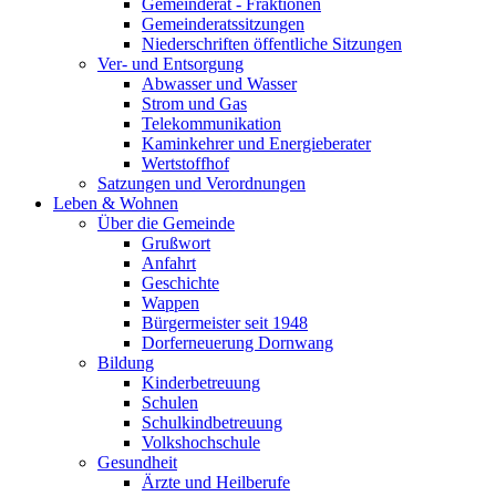
Gemeinderat - Fraktionen
Gemeinderatssitzungen
Niederschriften öffentliche Sitzungen
Ver- und Entsorgung
Abwasser und Wasser
Strom und Gas
Telekommunikation
Kaminkehrer und Energieberater
Wertstoffhof
Satzungen und Verordnungen
Leben & Wohnen
Über die Gemeinde
Grußwort
Anfahrt
Geschichte
Wappen
Bürgermeister seit 1948
Dorferneuerung Dornwang
Bildung
Kinderbetreuung
Schulen
Schulkindbetreuung
Volkshochschule
Gesundheit
Ärzte und Heilberufe