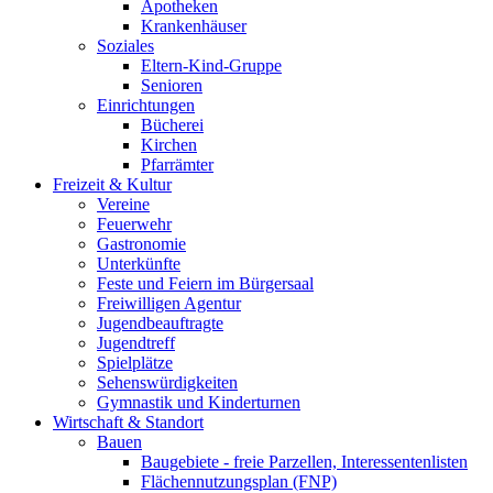
Apotheken
Krankenhäuser
Soziales
Eltern-Kind-Gruppe
Senioren
Einrichtungen
Bücherei
Kirchen
Pfarrämter
Freizeit & Kultur
Vereine
Feuerwehr
Gastronomie
Unterkünfte
Feste und Feiern im Bürgersaal
Freiwilligen Agentur
Jugendbeauftragte
Jugendtreff
Spielplätze
Sehenswürdigkeiten
Gymnastik und Kinderturnen
Wirtschaft & Standort
Bauen
Baugebiete - freie Parzellen, Interessentenlisten
Flächennutzungsplan (FNP)