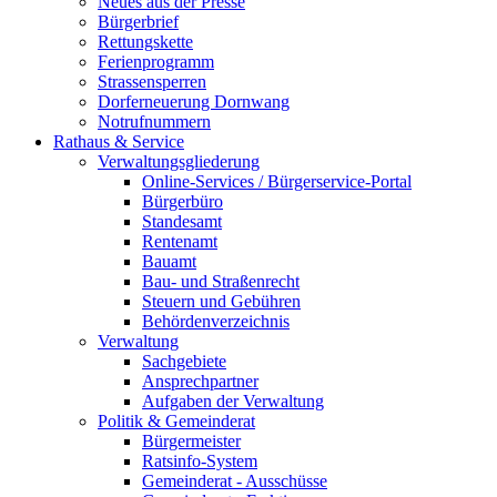
Neues aus der Presse
Bürgerbrief
Rettungskette
Ferienprogramm
Strassensperren
Dorferneuerung Dornwang
Notrufnummern
Rathaus & Service
Verwaltungsgliederung
Online-Services / Bürgerservice-Portal
Bürgerbüro
Standesamt
Rentenamt
Bauamt
Bau- und Straßenrecht
Steuern und Gebühren
Behördenverzeichnis
Verwaltung
Sachgebiete
Ansprechpartner
Aufgaben der Verwaltung
Politik & Gemeinderat
Bürgermeister
Ratsinfo-System
Gemeinderat - Ausschüsse