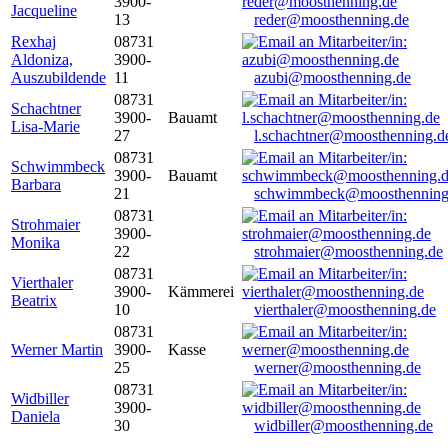
3900-
Jacqueline
13
reder@moosthenning.de
Rexhaj
08731
Aldoniza,
3900-
Auszubildende
11
azubi@moosthenning.de
08731
Schachtner
3900-
Bauamt
Lisa-Marie
27
l.schachtner@moosthenning.d
08731
Schwimmbeck
3900-
Bauamt
Barbara
21
schwimmbeck@moosthenning
08731
Strohmaier
3900-
Monika
22
strohmaier@moosthenning.de
08731
Vierthaler
3900-
Kämmerei
Beatrix
10
vierthaler@moosthenning.de
08731
Werner Martin
3900-
Kasse
25
werner@moosthenning.de
08731
Widbiller
3900-
Daniela
30
widbiller@moosthenning.de