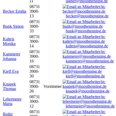
11
aigner@moosthenning.de
08731
Becker Emilia
3900-
13
becker@moosthenning.de
08731
Bunk Simon
3900-
33
bunk@moosthenning.de
08731
Kalteis
3900-
Monika
14
kalteis@moosthenning.de
08731
Kammerer
3900-
Johanna
16
kammerer@moosthenning.de
08731
Kiefl Eva
3900-
30
kiefl@moosthenning.de
08731
Knapek
3900-
Vorzimmer
Thomas
26
knapek@moosthenning.de
08731
Lehermeier
3900-
Maria
12
lehermeier@moosthenning.de
08731
Reder