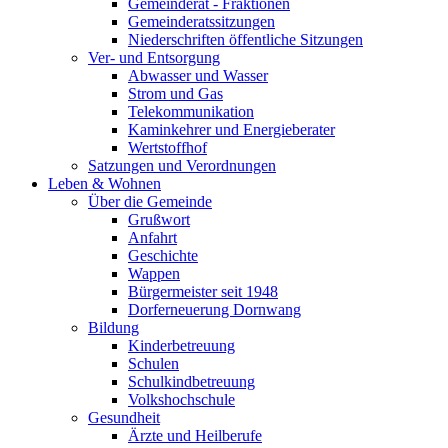
Gemeinderat - Fraktionen
Gemeinderatssitzungen
Niederschriften öffentliche Sitzungen
Ver- und Entsorgung
Abwasser und Wasser
Strom und Gas
Telekommunikation
Kaminkehrer und Energieberater
Wertstoffhof
Satzungen und Verordnungen
Leben & Wohnen
Über die Gemeinde
Grußwort
Anfahrt
Geschichte
Wappen
Bürgermeister seit 1948
Dorferneuerung Dornwang
Bildung
Kinderbetreuung
Schulen
Schulkindbetreuung
Volkshochschule
Gesundheit
Ärzte und Heilberufe