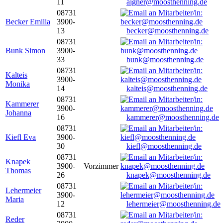
11
aigner@moosthenning.de
08731
Becker Emilia
3900-
13
becker@moosthenning.de
08731
Bunk Simon
3900-
33
bunk@moosthenning.de
08731
Kalteis
3900-
Monika
14
kalteis@moosthenning.de
08731
Kammerer
3900-
Johanna
16
kammerer@moosthenning.de
08731
Kiefl Eva
3900-
30
kiefl@moosthenning.de
08731
Knapek
3900-
Vorzimmer
Thomas
26
knapek@moosthenning.de
08731
Lehermeier
3900-
Maria
12
lehermeier@moosthenning.de
08731
Reder