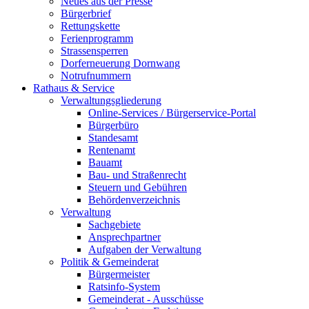
Neues aus der Presse
Bürgerbrief
Rettungskette
Ferienprogramm
Strassensperren
Dorferneuerung Dornwang
Notrufnummern
Rathaus & Service
Verwaltungsgliederung
Online-Services / Bürgerservice-Portal
Bürgerbüro
Standesamt
Rentenamt
Bauamt
Bau- und Straßenrecht
Steuern und Gebühren
Behördenverzeichnis
Verwaltung
Sachgebiete
Ansprechpartner
Aufgaben der Verwaltung
Politik & Gemeinderat
Bürgermeister
Ratsinfo-System
Gemeinderat - Ausschüsse