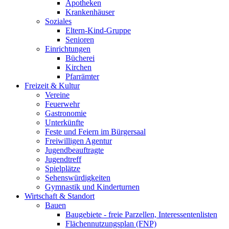
Apotheken
Krankenhäuser
Soziales
Eltern-Kind-Gruppe
Senioren
Einrichtungen
Bücherei
Kirchen
Pfarrämter
Freizeit & Kultur
Vereine
Feuerwehr
Gastronomie
Unterkünfte
Feste und Feiern im Bürgersaal
Freiwilligen Agentur
Jugendbeauftragte
Jugendtreff
Spielplätze
Sehenswürdigkeiten
Gymnastik und Kinderturnen
Wirtschaft & Standort
Bauen
Baugebiete - freie Parzellen, Interessentenlisten
Flächennutzungsplan (FNP)