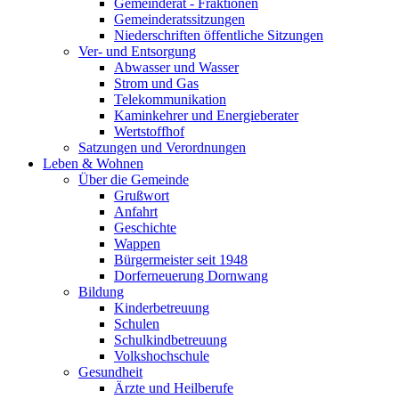
Gemeinderat - Fraktionen
Gemeinderatssitzungen
Niederschriften öffentliche Sitzungen
Ver- und Entsorgung
Abwasser und Wasser
Strom und Gas
Telekommunikation
Kaminkehrer und Energieberater
Wertstoffhof
Satzungen und Verordnungen
Leben & Wohnen
Über die Gemeinde
Grußwort
Anfahrt
Geschichte
Wappen
Bürgermeister seit 1948
Dorferneuerung Dornwang
Bildung
Kinderbetreuung
Schulen
Schulkindbetreuung
Volkshochschule
Gesundheit
Ärzte und Heilberufe