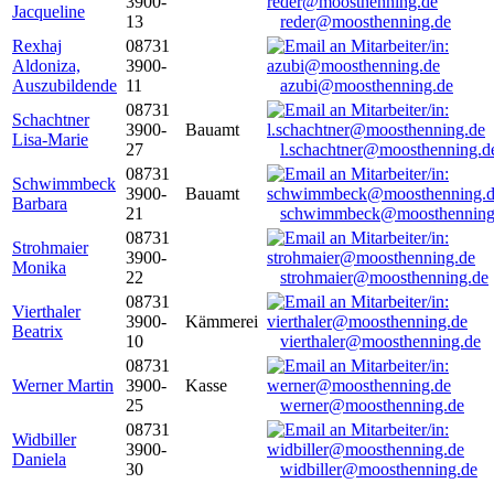
3900-
Jacqueline
13
reder@moosthenning.de
Rexhaj
08731
Aldoniza,
3900-
Auszubildende
11
azubi@moosthenning.de
08731
Schachtner
3900-
Bauamt
Lisa-Marie
27
l.schachtner@moosthenning.d
08731
Schwimmbeck
3900-
Bauamt
Barbara
21
schwimmbeck@moosthenning
08731
Strohmaier
3900-
Monika
22
strohmaier@moosthenning.de
08731
Vierthaler
3900-
Kämmerei
Beatrix
10
vierthaler@moosthenning.de
08731
Werner Martin
3900-
Kasse
25
werner@moosthenning.de
08731
Widbiller
3900-
Daniela
30
widbiller@moosthenning.de