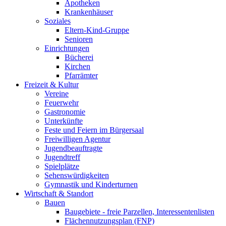
Apotheken
Krankenhäuser
Soziales
Eltern-Kind-Gruppe
Senioren
Einrichtungen
Bücherei
Kirchen
Pfarrämter
Freizeit & Kultur
Vereine
Feuerwehr
Gastronomie
Unterkünfte
Feste und Feiern im Bürgersaal
Freiwilligen Agentur
Jugendbeauftragte
Jugendtreff
Spielplätze
Sehenswürdigkeiten
Gymnastik und Kinderturnen
Wirtschaft & Standort
Bauen
Baugebiete - freie Parzellen, Interessentenlisten
Flächennutzungsplan (FNP)