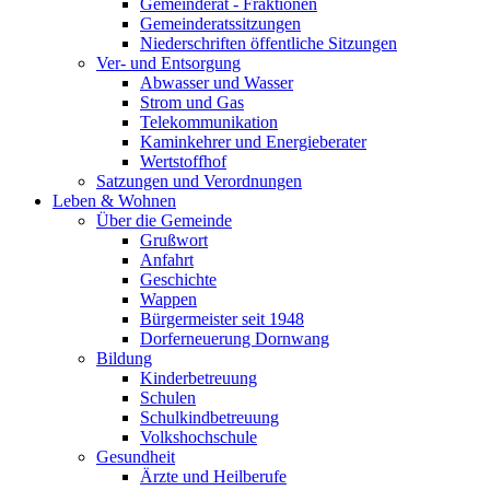
Gemeinderat - Fraktionen
Gemeinderatssitzungen
Niederschriften öffentliche Sitzungen
Ver- und Entsorgung
Abwasser und Wasser
Strom und Gas
Telekommunikation
Kaminkehrer und Energieberater
Wertstoffhof
Satzungen und Verordnungen
Leben & Wohnen
Über die Gemeinde
Grußwort
Anfahrt
Geschichte
Wappen
Bürgermeister seit 1948
Dorferneuerung Dornwang
Bildung
Kinderbetreuung
Schulen
Schulkindbetreuung
Volkshochschule
Gesundheit
Ärzte und Heilberufe