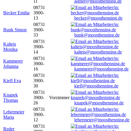
11
aigner@moosthenning.de
08731
Becker Emilia
3900-
13
becker@moosthenning.de
08731
Bunk Simon
3900-
33
bunk@moosthenning.de
08731
Kalteis
3900-
Monika
14
kalteis@moosthenning.de
08731
Kammerer
3900-
Johanna
16
kammerer@moosthenning.de
08731
Kiefl Eva
3900-
30
kiefl@moosthenning.de
08731
Knapek
3900-
Vorzimmer
Thomas
26
knapek@moosthenning.de
08731
Lehermeier
3900-
Maria
12
lehermeier@moosthenning.de
08731
Reder