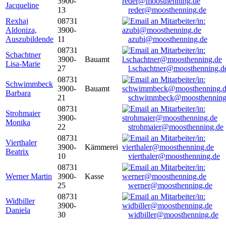
3900-
Jacqueline
13
reder@moosthenning.de
Rexhaj
08731
Aldoniza,
3900-
Auszubildende
11
azubi@moosthenning.de
08731
Schachtner
3900-
Bauamt
Lisa-Marie
27
l.schachtner@moosthenning.d
08731
Schwimmbeck
3900-
Bauamt
Barbara
21
schwimmbeck@moosthenning
08731
Strohmaier
3900-
Monika
22
strohmaier@moosthenning.de
08731
Vierthaler
3900-
Kämmerei
Beatrix
10
vierthaler@moosthenning.de
08731
Werner Martin
3900-
Kasse
25
werner@moosthenning.de
08731
Widbiller
3900-
Daniela
30
widbiller@moosthenning.de