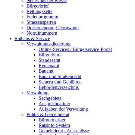
Neues aus der Presse
Bürgerbrief
Rettungskette
Ferienprogramm
Strassensperren
Dorferneuerung Dornwang
Notrufnummern
Rathaus & Service
Verwaltungsgliederung
Online-Services / Bürgerservice-Portal
Bürgerbüro
Standesamt
Rentenamt
Bauamt
Bau- und Straßenrecht
Steuern und Gebühren
Behördenverzeichnis
Verwaltung
Sachgebiete
Ansprechpartner
Aufgaben der Verwaltung
Politik & Gemeinderat
Bürgermeister
Ratsinfo-System
Gemeinderat - Ausschüsse