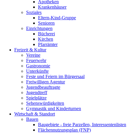
Apotheken
Krankenhäuser
Soziales
Eltern-Kind-Gruppe
Senioren
Einrichtungen
Bücherei
Kirchen
Pfarrämter
Freizeit & Kultur
Vereine
Feuerwehr
Gastronomie
Unterkünfte
Feste und Feiern im Bürgersaal
Freiwilligen Agentur
Jugendbeauftragte
Jugendtreff
Spielplätze
Sehenswürdigkeiten
Gymnastik und Kinderturnen
Wirtschaft & Standort
Bauen
Baugebiete - freie Parzellen, Interessentenlisten
Flächennutzungsplan (FNP)