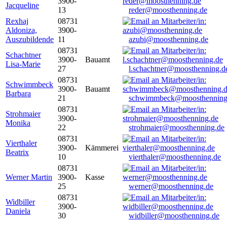
3900-
Jacqueline
13
reder@moosthenning.de
Rexhaj
08731
Aldoniza,
3900-
Auszubildende
11
azubi@moosthenning.de
08731
Schachtner
3900-
Bauamt
Lisa-Marie
27
l.schachtner@moosthenning.d
08731
Schwimmbeck
3900-
Bauamt
Barbara
21
schwimmbeck@moosthenning
08731
Strohmaier
3900-
Monika
22
strohmaier@moosthenning.de
08731
Vierthaler
3900-
Kämmerei
Beatrix
10
vierthaler@moosthenning.de
08731
Werner Martin
3900-
Kasse
25
werner@moosthenning.de
08731
Widbiller
3900-
Daniela
30
widbiller@moosthenning.de