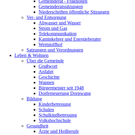
Gemeinderat - Fraktionen
Gemeinderatssitzungen
Niederschriften öffentliche Sitzungen
Ver- und Entsorgung
Abwasser und Wasser
Strom und Gas
Telekommunikation
Kaminkehrer und Energieberater
Wertstoffhof
Satzungen und Verordnungen
Leben & Wohnen
Über die Gemeinde
Grußwort
Anfahrt
Geschichte
Wappen
Bürgermeister seit 1948
Dorferneuerung Dornwang
Bildung
Kinderbetreuung
Schulen
Schulkindbetreuung
Volkshochschule
Gesundheit
Ärzte und Heilberufe