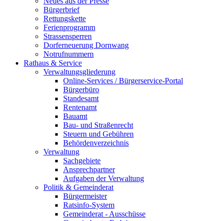
Neues aus der Presse
Bürgerbrief
Rettungskette
Ferienprogramm
Strassensperren
Dorferneuerung Dornwang
Notrufnummern
Rathaus & Service
Verwaltungsgliederung
Online-Services / Bürgerservice-Portal
Bürgerbüro
Standesamt
Rentenamt
Bauamt
Bau- und Straßenrecht
Steuern und Gebühren
Behördenverzeichnis
Verwaltung
Sachgebiete
Ansprechpartner
Aufgaben der Verwaltung
Politik & Gemeinderat
Bürgermeister
Ratsinfo-System
Gemeinderat - Ausschüsse