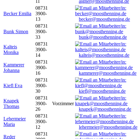
11
aigner@moosthenning.de
08731
Becker Emilia
3900-
13
becker@moosthenning.de
08731
Bunk Simon
3900-
33
bunk@moosthenning.de
08731
Kalteis
3900-
Monika
14
kalteis@moosthenning.de
08731
Kammerer
3900-
Johanna
16
kammerer@moosthenning.de
08731
Kiefl Eva
3900-
30
kiefl@moosthenning.de
08731
Knapek
3900-
Vorzimmer
Thomas
26
knapek@moosthenning.de
08731
Lehermeier
3900-
Maria
12
lehermeier@moosthenning.de
08731
Reder