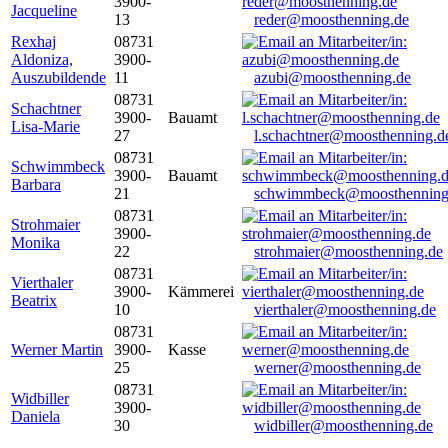
3900-
Jacqueline
13
reder@moosthenning.de
Rexhaj
08731
Aldoniza,
3900-
Auszubildende
11
azubi@moosthenning.de
08731
Schachtner
3900-
Bauamt
Lisa-Marie
27
l.schachtner@moosthenning.d
08731
Schwimmbeck
3900-
Bauamt
Barbara
21
schwimmbeck@moosthenning
08731
Strohmaier
3900-
Monika
22
strohmaier@moosthenning.de
08731
Vierthaler
3900-
Kämmerei
Beatrix
10
vierthaler@moosthenning.de
08731
Werner Martin
3900-
Kasse
25
werner@moosthenning.de
08731
Widbiller
3900-
Daniela
30
widbiller@moosthenning.de