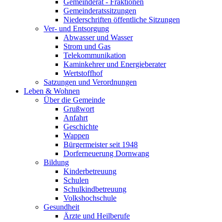
Gemeinderat - Fraktionen
Gemeinderatssitzungen
Niederschriften öffentliche Sitzungen
Ver- und Entsorgung
Abwasser und Wasser
Strom und Gas
Telekommunikation
Kaminkehrer und Energieberater
Wertstoffhof
Satzungen und Verordnungen
Leben & Wohnen
Über die Gemeinde
Grußwort
Anfahrt
Geschichte
Wappen
Bürgermeister seit 1948
Dorferneuerung Dornwang
Bildung
Kinderbetreuung
Schulen
Schulkindbetreuung
Volkshochschule
Gesundheit
Ärzte und Heilberufe