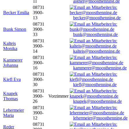
11
aigner@moosthenning.de
08731
Becker Emilia
3900-
13
becker@moosthenning.de
08731
Bunk Simon
3900-
33
bunk@moosthenning.de
08731
Kalteis
3900-
Monika
14
kalteis@moosthenning.de
08731
Kammerer
3900-
Johanna
16
kammerer@moosthenning.de
08731
Kiefl Eva
3900-
30
kiefl@moosthenning.de
08731
Knapek
3900-
Vorzimmer
Thomas
26
knapek@moosthenning.de
08731
Lehermeier
3900-
Maria
12
lehermeier@moosthenning.de
08731
Reder