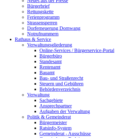
Neues aus der Presse
Bürgerbrief
Rettungskette
Ferienprogramm
Strassensperren
Dorferneuerung Dornwang
Notrufnummern
Rathaus & Service
Verwaltungsgliederung
Online-Services / Bürgerservice-Portal
Bürgerbüro
Standesamt
Rentenamt
Bauamt
Bau- und Straßenrecht
Steuern und Gebühren
Behördenverzeichnis
Verwaltung
Sachgebiete
Ansprechpartner
Aufgaben der Verwaltung
Politik & Gemeinderat
Bürgermeister
Ratsinfo-System
Gemeinderat - Ausschüsse