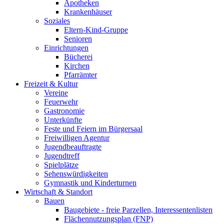
Apotheken
Krankenhäuser
Soziales
Eltern-Kind-Gruppe
Senioren
Einrichtungen
Bücherei
Kirchen
Pfarrämter
Freizeit & Kultur
Vereine
Feuerwehr
Gastronomie
Unterkünfte
Feste und Feiern im Bürgersaal
Freiwilligen Agentur
Jugendbeauftragte
Jugendtreff
Spielplätze
Sehenswürdigkeiten
Gymnastik und Kinderturnen
Wirtschaft & Standort
Bauen
Baugebiete - freie Parzellen, Interessentenlisten
Flächennutzungsplan (FNP)