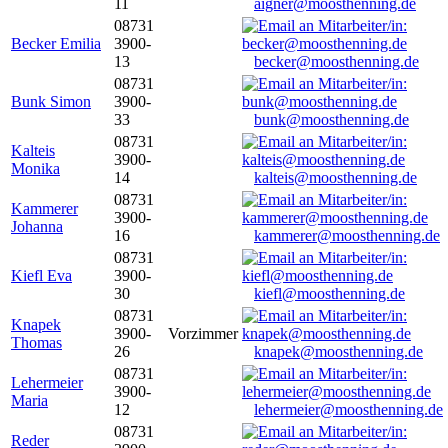
11
aigner@moosthenning.de
08731
Becker Emilia
3900-
13
becker@moosthenning.de
08731
Bunk Simon
3900-
33
bunk@moosthenning.de
08731
Kalteis
3900-
Monika
14
kalteis@moosthenning.de
08731
Kammerer
3900-
Johanna
16
kammerer@moosthenning.de
08731
Kiefl Eva
3900-
30
kiefl@moosthenning.de
08731
Knapek
3900-
Vorzimmer
Thomas
26
knapek@moosthenning.de
08731
Lehermeier
3900-
Maria
12
lehermeier@moosthenning.de
08731
Reder