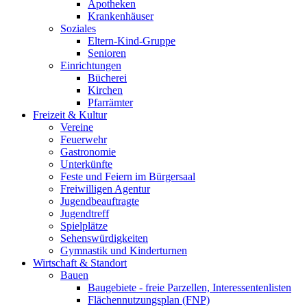
Apotheken
Krankenhäuser
Soziales
Eltern-Kind-Gruppe
Senioren
Einrichtungen
Bücherei
Kirchen
Pfarrämter
Freizeit & Kultur
Vereine
Feuerwehr
Gastronomie
Unterkünfte
Feste und Feiern im Bürgersaal
Freiwilligen Agentur
Jugendbeauftragte
Jugendtreff
Spielplätze
Sehenswürdigkeiten
Gymnastik und Kinderturnen
Wirtschaft & Standort
Bauen
Baugebiete - freie Parzellen, Interessentenlisten
Flächennutzungsplan (FNP)