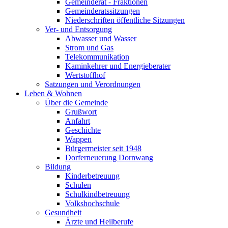
Gemeinderat - Fraktionen
Gemeinderatssitzungen
Niederschriften öffentliche Sitzungen
Ver- und Entsorgung
Abwasser und Wasser
Strom und Gas
Telekommunikation
Kaminkehrer und Energieberater
Wertstoffhof
Satzungen und Verordnungen
Leben & Wohnen
Über die Gemeinde
Grußwort
Anfahrt
Geschichte
Wappen
Bürgermeister seit 1948
Dorferneuerung Dornwang
Bildung
Kinderbetreuung
Schulen
Schulkindbetreuung
Volkshochschule
Gesundheit
Ärzte und Heilberufe