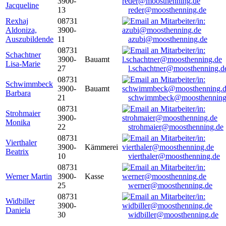
3900-
Jacqueline
13
reder@moosthenning.de
Rexhaj
08731
Aldoniza,
3900-
Auszubildende
11
azubi@moosthenning.de
08731
Schachtner
3900-
Bauamt
Lisa-Marie
27
l.schachtner@moosthenning.d
08731
Schwimmbeck
3900-
Bauamt
Barbara
21
schwimmbeck@moosthenning
08731
Strohmaier
3900-
Monika
22
strohmaier@moosthenning.de
08731
Vierthaler
3900-
Kämmerei
Beatrix
10
vierthaler@moosthenning.de
08731
Werner Martin
3900-
Kasse
25
werner@moosthenning.de
08731
Widbiller
3900-
Daniela
30
widbiller@moosthenning.de