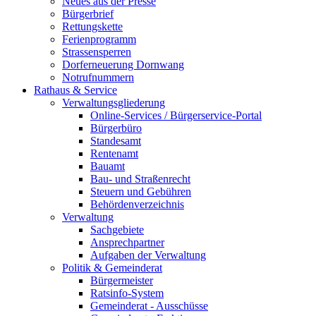
Neues aus der Presse
Bürgerbrief
Rettungskette
Ferienprogramm
Strassensperren
Dorferneuerung Dornwang
Notrufnummern
Rathaus & Service
Verwaltungsgliederung
Online-Services / Bürgerservice-Portal
Bürgerbüro
Standesamt
Rentenamt
Bauamt
Bau- und Straßenrecht
Steuern und Gebühren
Behördenverzeichnis
Verwaltung
Sachgebiete
Ansprechpartner
Aufgaben der Verwaltung
Politik & Gemeinderat
Bürgermeister
Ratsinfo-System
Gemeinderat - Ausschüsse