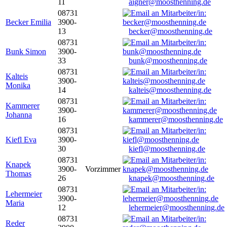
11
aigner@moosthenning.de
08731
Becker Emilia
3900-
13
becker@moosthenning.de
08731
Bunk Simon
3900-
33
bunk@moosthenning.de
08731
Kalteis
3900-
Monika
14
kalteis@moosthenning.de
08731
Kammerer
3900-
Johanna
16
kammerer@moosthenning.de
08731
Kiefl Eva
3900-
30
kiefl@moosthenning.de
08731
Knapek
3900-
Vorzimmer
Thomas
26
knapek@moosthenning.de
08731
Lehermeier
3900-
Maria
12
lehermeier@moosthenning.de
08731
Reder