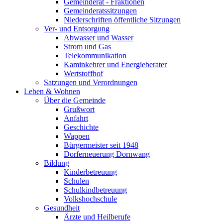
Gemeinderat - Fraktionen
Gemeinderatssitzungen
Niederschriften öffentliche Sitzungen
Ver- und Entsorgung
Abwasser und Wasser
Strom und Gas
Telekommunikation
Kaminkehrer und Energieberater
Wertstoffhof
Satzungen und Verordnungen
Leben & Wohnen
Über die Gemeinde
Grußwort
Anfahrt
Geschichte
Wappen
Bürgermeister seit 1948
Dorferneuerung Dornwang
Bildung
Kinderbetreuung
Schulen
Schulkindbetreuung
Volkshochschule
Gesundheit
Ärzte und Heilberufe