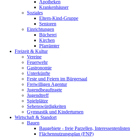
Apotheken
Krankenhäuser
Soziales
Eltern-Kind-Gruppe
Senioren
Einrichtungen
Bücherei
Kirchen
Pfarrämter
Freizeit & Kultur
Vereine
Feuerwehr
Gastronomie
Unterkünfte
Feste und Feiern im Bürgersaal
Freiwilligen Agentur
Jugendbeauftragte
Jugendtreff
Spielplätze
Sehenswürdigkeiten
Gymnastik und Kinderturnen
Wirtschaft & Standort
Bauen
Baugebiete - freie Parzellen, Interessentenlisten
Flächennutzungsplan (FNP)