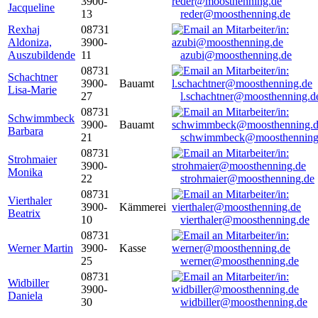
3900-
Jacqueline
13
reder@moosthenning.de
Rexhaj
08731
Aldoniza,
3900-
Auszubildende
11
azubi@moosthenning.de
08731
Schachtner
3900-
Bauamt
Lisa-Marie
27
l.schachtner@moosthenning.d
08731
Schwimmbeck
3900-
Bauamt
Barbara
21
schwimmbeck@moosthenning
08731
Strohmaier
3900-
Monika
22
strohmaier@moosthenning.de
08731
Vierthaler
3900-
Kämmerei
Beatrix
10
vierthaler@moosthenning.de
08731
Werner Martin
3900-
Kasse
25
werner@moosthenning.de
08731
Widbiller
3900-
Daniela
30
widbiller@moosthenning.de