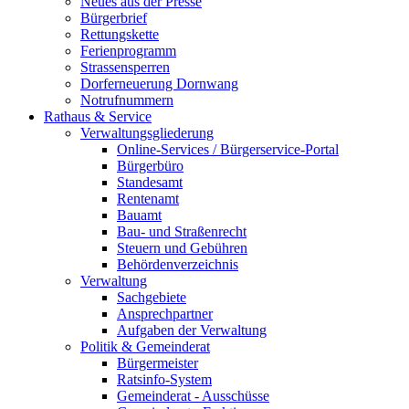
Neues aus der Presse
Bürgerbrief
Rettungskette
Ferienprogramm
Strassensperren
Dorferneuerung Dornwang
Notrufnummern
Rathaus & Service
Verwaltungsgliederung
Online-Services / Bürgerservice-Portal
Bürgerbüro
Standesamt
Rentenamt
Bauamt
Bau- und Straßenrecht
Steuern und Gebühren
Behördenverzeichnis
Verwaltung
Sachgebiete
Ansprechpartner
Aufgaben der Verwaltung
Politik & Gemeinderat
Bürgermeister
Ratsinfo-System
Gemeinderat - Ausschüsse