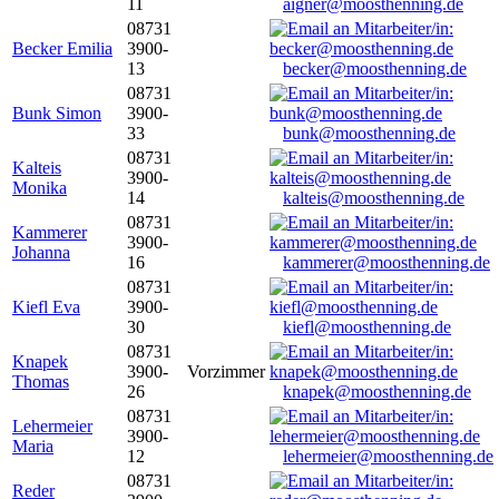
11
aigner@moosthenning.de
08731
Becker Emilia
3900-
13
becker@moosthenning.de
08731
Bunk Simon
3900-
33
bunk@moosthenning.de
08731
Kalteis
3900-
Monika
14
kalteis@moosthenning.de
08731
Kammerer
3900-
Johanna
16
kammerer@moosthenning.de
08731
Kiefl Eva
3900-
30
kiefl@moosthenning.de
08731
Knapek
3900-
Vorzimmer
Thomas
26
knapek@moosthenning.de
08731
Lehermeier
3900-
Maria
12
lehermeier@moosthenning.de
08731
Reder