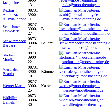
3900-
Jacqueline
13
reder@moosthenning.de
Rexhaj
08731
Aldoniza,
3900-
Auszubildende
11
azubi@moosthenning.de
08731
Schachtner
3900-
Bauamt
Lisa-Marie
27
l.schachtner@moosthenning.d
08731
Schwimmbeck
3900-
Bauamt
Barbara
21
schwimmbeck@moosthenning
08731
Strohmaier
3900-
Monika
22
strohmaier@moosthenning.de
08731
Vierthaler
3900-
Kämmerei
Beatrix
10
vierthaler@moosthenning.de
08731
Werner Martin
3900-
Kasse
25
werner@moosthenning.de
08731
Widbiller
3900-
Daniela
30
widbiller@moosthenning.de