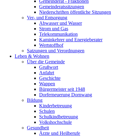
Gemeinderat - Fraktionen
Gemeinderatssitzungen
Niederschriften öffentliche Sitzungen
Ver- und Entsorgung
Abwasser und Wasser
Strom und Gas
Telekommunikation
Kaminkehrer und Energieberater
Wertstoffhof
Satzungen und Verordnungen
Leben & Wohnen
Über die Gemeinde
Grußwort
Anfahrt
Geschichte
Wappen
Bürgermeister seit 1948
Dorferneuerung Dornwang
Bildung
Kinderbetreuung
Schulen
Schulkindbetreuung
Volkshochschule
Gesundheit
Ärzte und Heilberufe