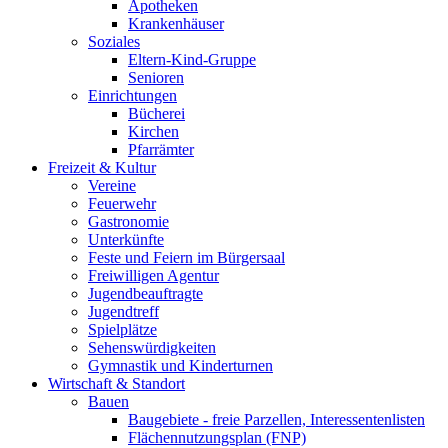
Apotheken
Krankenhäuser
Soziales
Eltern-Kind-Gruppe
Senioren
Einrichtungen
Bücherei
Kirchen
Pfarrämter
Freizeit & Kultur
Vereine
Feuerwehr
Gastronomie
Unterkünfte
Feste und Feiern im Bürgersaal
Freiwilligen Agentur
Jugendbeauftragte
Jugendtreff
Spielplätze
Sehenswürdigkeiten
Gymnastik und Kinderturnen
Wirtschaft & Standort
Bauen
Baugebiete - freie Parzellen, Interessentenlisten
Flächennutzungsplan (FNP)