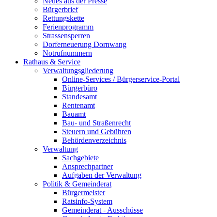
Neues aus der Presse
Bürgerbrief
Rettungskette
Ferienprogramm
Strassensperren
Dorferneuerung Dornwang
Notrufnummern
Rathaus & Service
Verwaltungsgliederung
Online-Services / Bürgerservice-Portal
Bürgerbüro
Standesamt
Rentenamt
Bauamt
Bau- und Straßenrecht
Steuern und Gebühren
Behördenverzeichnis
Verwaltung
Sachgebiete
Ansprechpartner
Aufgaben der Verwaltung
Politik & Gemeinderat
Bürgermeister
Ratsinfo-System
Gemeinderat - Ausschüsse