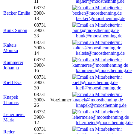
11
aigner@moosthenning.de
08731
Becker Emilia
3900-
13
becker@moosthenning.de
08731
Bunk Simon
3900-
33
bunk@moosthenning.de
08731
Kalteis
3900-
Monika
14
kalteis@moosthenning.de
08731
Kammerer
3900-
Johanna
16
kammerer@moosthenning.de
08731
Kiefl Eva
3900-
30
kiefl@moosthenning.de
08731
Knapek
3900-
Vorzimmer
Thomas
26
knapek@moosthenning.de
08731
Lehermeier
3900-
Maria
12
lehermeier@moosthenning.de
08731
Reder