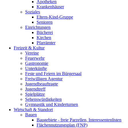
Apotheken
Krankenhäuser
Soziales
Eltern-Kind-Gruppe
Senioren
Einrichtungen
Bücherei
Kirchen
Pfarrämter
Freizeit & Kultur
Vereine
Feuerwehr
Gastronomie
Unterkünfte
Feste und Feiern im Bürgersaal
Freiwilligen Agentur
Jugendbeauftragte
Jugendtreff
Spielplätze
Sehenswürdigkeiten
Gymnastik und Kinderturnen
Wirtschaft & Standort
Bauen
Baugebiete - freie Parzellen, Interessentenlisten
Flächennutzungsplan (FNP)