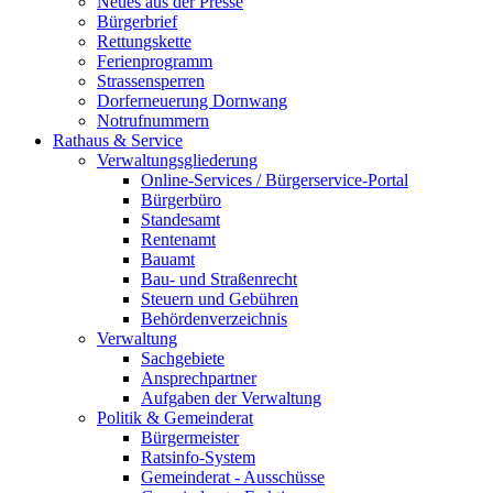
Neues aus der Presse
Bürgerbrief
Rettungskette
Ferienprogramm
Strassensperren
Dorferneuerung Dornwang
Notrufnummern
Rathaus & Service
Verwaltungsgliederung
Online-Services / Bürgerservice-Portal
Bürgerbüro
Standesamt
Rentenamt
Bauamt
Bau- und Straßenrecht
Steuern und Gebühren
Behördenverzeichnis
Verwaltung
Sachgebiete
Ansprechpartner
Aufgaben der Verwaltung
Politik & Gemeinderat
Bürgermeister
Ratsinfo-System
Gemeinderat - Ausschüsse