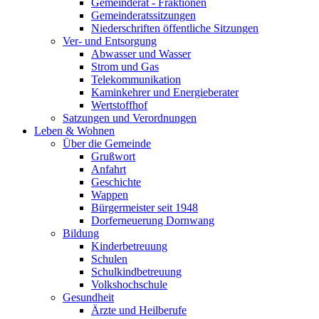
Gemeinderat - Fraktionen
Gemeinderatssitzungen
Niederschriften öffentliche Sitzungen
Ver- und Entsorgung
Abwasser und Wasser
Strom und Gas
Telekommunikation
Kaminkehrer und Energieberater
Wertstoffhof
Satzungen und Verordnungen
Leben & Wohnen
Über die Gemeinde
Grußwort
Anfahrt
Geschichte
Wappen
Bürgermeister seit 1948
Dorferneuerung Dornwang
Bildung
Kinderbetreuung
Schulen
Schulkindbetreuung
Volkshochschule
Gesundheit
Ärzte und Heilberufe