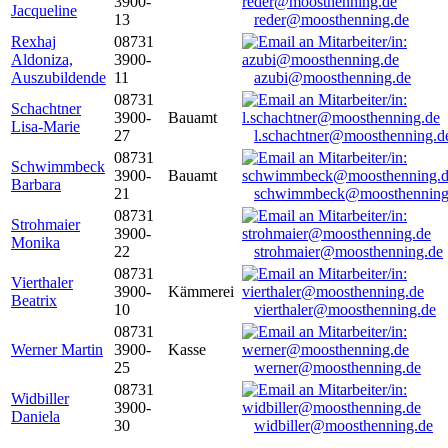
3900-
Jacqueline
13
reder@moosthenning.de
Rexhaj
08731
Aldoniza,
3900-
Auszubildende
11
azubi@moosthenning.de
08731
Schachtner
3900-
Bauamt
Lisa-Marie
27
l.schachtner@moosthenning.d
08731
Schwimmbeck
3900-
Bauamt
Barbara
21
schwimmbeck@moosthenning
08731
Strohmaier
3900-
Monika
22
strohmaier@moosthenning.de
08731
Vierthaler
3900-
Kämmerei
Beatrix
10
vierthaler@moosthenning.de
08731
Werner Martin
3900-
Kasse
25
werner@moosthenning.de
08731
Widbiller
3900-
Daniela
30
widbiller@moosthenning.de