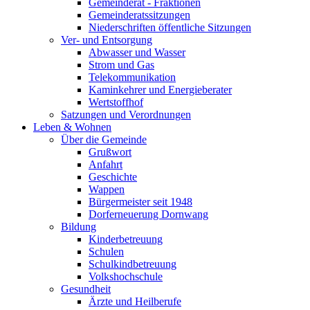
Gemeinderat - Fraktionen
Gemeinderatssitzungen
Niederschriften öffentliche Sitzungen
Ver- und Entsorgung
Abwasser und Wasser
Strom und Gas
Telekommunikation
Kaminkehrer und Energieberater
Wertstoffhof
Satzungen und Verordnungen
Leben & Wohnen
Über die Gemeinde
Grußwort
Anfahrt
Geschichte
Wappen
Bürgermeister seit 1948
Dorferneuerung Dornwang
Bildung
Kinderbetreuung
Schulen
Schulkindbetreuung
Volkshochschule
Gesundheit
Ärzte und Heilberufe