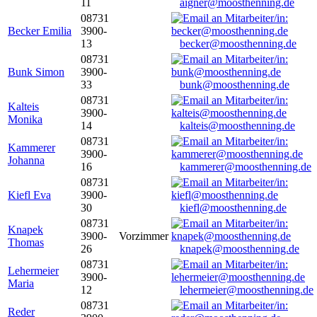
11
aigner@moosthenning.de
08731
Becker Emilia
3900-
13
becker@moosthenning.de
08731
Bunk Simon
3900-
33
bunk@moosthenning.de
08731
Kalteis
3900-
Monika
14
kalteis@moosthenning.de
08731
Kammerer
3900-
Johanna
16
kammerer@moosthenning.de
08731
Kiefl Eva
3900-
30
kiefl@moosthenning.de
08731
Knapek
3900-
Vorzimmer
Thomas
26
knapek@moosthenning.de
08731
Lehermeier
3900-
Maria
12
lehermeier@moosthenning.de
08731
Reder