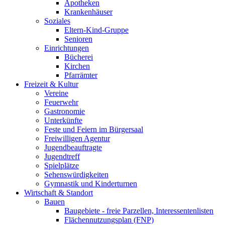
Apotheken
Krankenhäuser
Soziales
Eltern-Kind-Gruppe
Senioren
Einrichtungen
Bücherei
Kirchen
Pfarrämter
Freizeit & Kultur
Vereine
Feuerwehr
Gastronomie
Unterkünfte
Feste und Feiern im Bürgersaal
Freiwilligen Agentur
Jugendbeauftragte
Jugendtreff
Spielplätze
Sehenswürdigkeiten
Gymnastik und Kinderturnen
Wirtschaft & Standort
Bauen
Baugebiete - freie Parzellen, Interessentenlisten
Flächennutzungsplan (FNP)