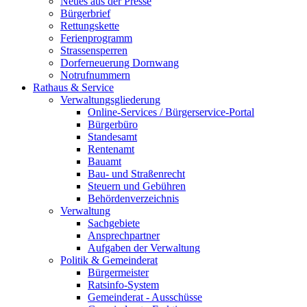
Neues aus der Presse
Bürgerbrief
Rettungskette
Ferienprogramm
Strassensperren
Dorferneuerung Dornwang
Notrufnummern
Rathaus & Service
Verwaltungsgliederung
Online-Services / Bürgerservice-Portal
Bürgerbüro
Standesamt
Rentenamt
Bauamt
Bau- und Straßenrecht
Steuern und Gebühren
Behördenverzeichnis
Verwaltung
Sachgebiete
Ansprechpartner
Aufgaben der Verwaltung
Politik & Gemeinderat
Bürgermeister
Ratsinfo-System
Gemeinderat - Ausschüsse