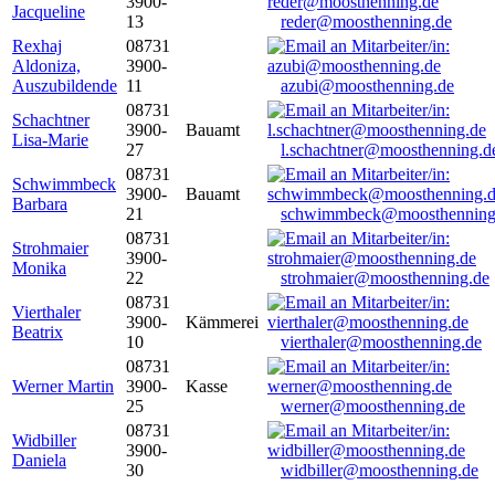
3900-
Jacqueline
13
reder@moosthenning.de
Rexhaj
08731
Aldoniza,
3900-
Auszubildende
11
azubi@moosthenning.de
08731
Schachtner
3900-
Bauamt
Lisa-Marie
27
l.schachtner@moosthenning.d
08731
Schwimmbeck
3900-
Bauamt
Barbara
21
schwimmbeck@moosthenning
08731
Strohmaier
3900-
Monika
22
strohmaier@moosthenning.de
08731
Vierthaler
3900-
Kämmerei
Beatrix
10
vierthaler@moosthenning.de
08731
Werner Martin
3900-
Kasse
25
werner@moosthenning.de
08731
Widbiller
3900-
Daniela
30
widbiller@moosthenning.de