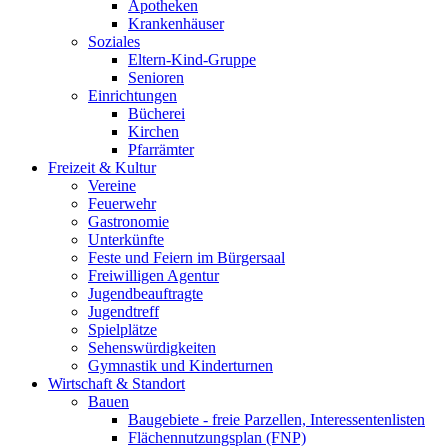
Apotheken
Krankenhäuser
Soziales
Eltern-Kind-Gruppe
Senioren
Einrichtungen
Bücherei
Kirchen
Pfarrämter
Freizeit & Kultur
Vereine
Feuerwehr
Gastronomie
Unterkünfte
Feste und Feiern im Bürgersaal
Freiwilligen Agentur
Jugendbeauftragte
Jugendtreff
Spielplätze
Sehenswürdigkeiten
Gymnastik und Kinderturnen
Wirtschaft & Standort
Bauen
Baugebiete - freie Parzellen, Interessentenlisten
Flächennutzungsplan (FNP)