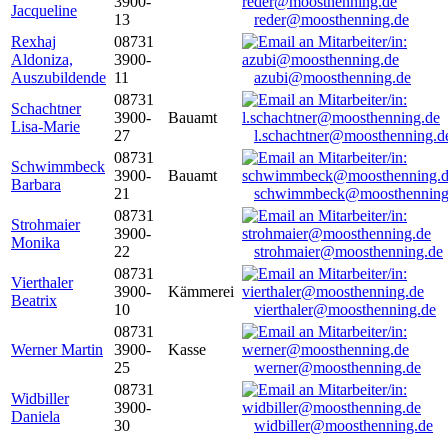
3900-
Jacqueline
13
reder@moosthenning.de
Rexhaj
08731
Aldoniza,
3900-
Auszubildende
11
azubi@moosthenning.de
08731
Schachtner
3900-
Bauamt
Lisa-Marie
27
l.schachtner@moosthenning.d
08731
Schwimmbeck
3900-
Bauamt
Barbara
21
schwimmbeck@moosthenning
08731
Strohmaier
3900-
Monika
22
strohmaier@moosthenning.de
08731
Vierthaler
3900-
Kämmerei
Beatrix
10
vierthaler@moosthenning.de
08731
Werner Martin
3900-
Kasse
25
werner@moosthenning.de
08731
Widbiller
3900-
Daniela
30
widbiller@moosthenning.de