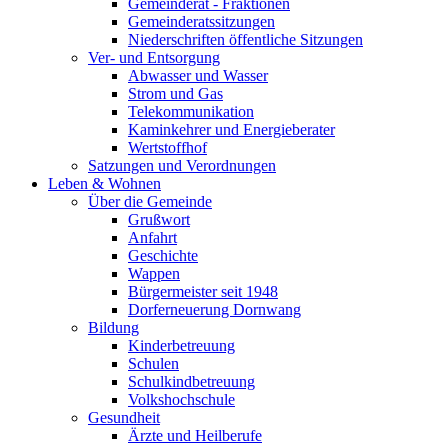
Gemeinderat - Fraktionen
Gemeinderatssitzungen
Niederschriften öffentliche Sitzungen
Ver- und Entsorgung
Abwasser und Wasser
Strom und Gas
Telekommunikation
Kaminkehrer und Energieberater
Wertstoffhof
Satzungen und Verordnungen
Leben & Wohnen
Über die Gemeinde
Grußwort
Anfahrt
Geschichte
Wappen
Bürgermeister seit 1948
Dorferneuerung Dornwang
Bildung
Kinderbetreuung
Schulen
Schulkindbetreuung
Volkshochschule
Gesundheit
Ärzte und Heilberufe