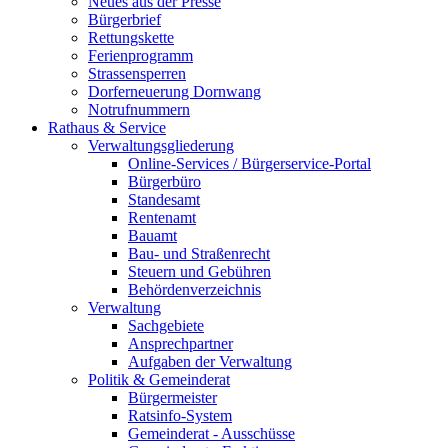
Neues aus der Presse
Bürgerbrief
Rettungskette
Ferienprogramm
Strassensperren
Dorferneuerung Dornwang
Notrufnummern
Rathaus & Service
Verwaltungsgliederung
Online-Services / Bürgerservice-Portal
Bürgerbüro
Standesamt
Rentenamt
Bauamt
Bau- und Straßenrecht
Steuern und Gebühren
Behördenverzeichnis
Verwaltung
Sachgebiete
Ansprechpartner
Aufgaben der Verwaltung
Politik & Gemeinderat
Bürgermeister
Ratsinfo-System
Gemeinderat - Ausschüsse