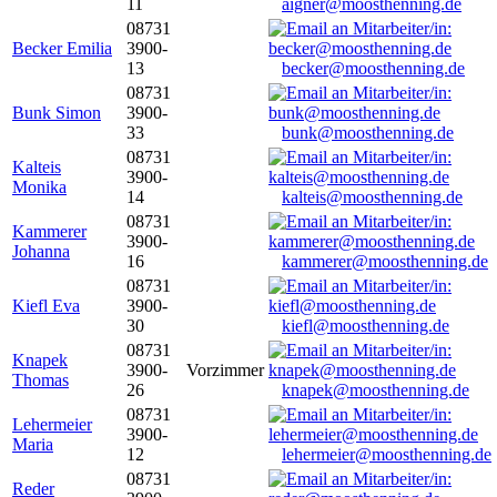
11
aigner@moosthenning.de
08731
Becker Emilia
3900-
13
becker@moosthenning.de
08731
Bunk Simon
3900-
33
bunk@moosthenning.de
08731
Kalteis
3900-
Monika
14
kalteis@moosthenning.de
08731
Kammerer
3900-
Johanna
16
kammerer@moosthenning.de
08731
Kiefl Eva
3900-
30
kiefl@moosthenning.de
08731
Knapek
3900-
Vorzimmer
Thomas
26
knapek@moosthenning.de
08731
Lehermeier
3900-
Maria
12
lehermeier@moosthenning.de
08731
Reder