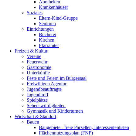
Apotheken
Krankenhäuser
Soziales
Eltern-Kind-Gruppe
Senioren
Einrichtungen
Bücherei
Kirchen
Pfarrämter
Freizeit & Kultur
Vereine
Feuerwehr
Gastronomie
Unterkünfte
Feste und Feiern im Bürgersaal
Freiwilligen Agentur
Jugendbeauftragte
Jugendtreff
Spielplätze
Sehenswürdigkeiten
Gymnastik und Kinderturnen
Wirtschaft & Standort
Bauen
Baugebiete - freie Parzellen, Interessentenlisten
Flächennutzungsplan (FNP)