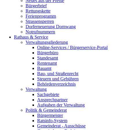
Neues aus der Presse
Bürgerbrief
Rettungskette
Ferienprogramm
Strassensperren
Dorferneuerung Dornwang
Notrufnummern
Rathaus & Service
Verwaltungsgliederung
Online-Services / Bürgerservice-Portal
Bürgerbüro
Standesamt
Rentenamt
Bauamt
Bau- und Straßenrecht
Steuern und Gebühren
Behördenverzeichnis
Verwaltung
Sachgebiete
Ansprechpartner
Aufgaben der Verwaltung
Politik & Gemeinderat
Bürgermeister
Ratsinfo-System
Gemeinderat - Ausschüsse