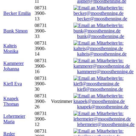
11
aigner@moosthenning.de
08731
Becker Emilia
3900-
13
becker@moosthenning.de
08731
Bunk Simon
3900-
33
bunk@moosthenning.de
08731
Kalteis
3900-
Monika
14
kalteis@moosthenning.de
08731
Kammerer
3900-
Johanna
16
kammerer@moosthenning.de
08731
Kiefl Eva
3900-
30
kiefl@moosthenning.de
08731
Knapek
3900-
Vorzimmer
Thomas
26
knapek@moosthenning.de
08731
Lehermeier
3900-
Maria
12
lehermeier@moosthenning.de
08731
Reder