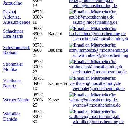
3900-
Jacqueline
13
reder@moosthenning.de
Rexhaj
08731
Aldoniza,
3900-
Auszubildende
11
azubi@moosthenning.de
08731
Schachtner
3900-
Bauamt
Lisa-Marie
27
l.schachtner@moosthenning.d
08731
Schwimmbeck
3900-
Bauamt
Barbara
21
schwimmbeck@moosthenning
08731
Strohmaier
3900-
Monika
22
strohmaier@moosthenning.de
08731
Vierthaler
3900-
Kämmerei
Beatrix
10
vierthaler@moosthenning.de
08731
Werner Martin
3900-
Kasse
25
werner@moosthenning.de
08731
Widbiller
3900-
Daniela
30
widbiller@moosthenning.de