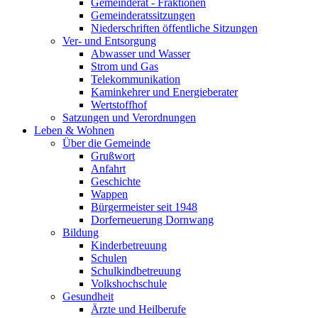
Gemeinderat - Fraktionen
Gemeinderatssitzungen
Niederschriften öffentliche Sitzungen
Ver- und Entsorgung
Abwasser und Wasser
Strom und Gas
Telekommunikation
Kaminkehrer und Energieberater
Wertstoffhof
Satzungen und Verordnungen
Leben & Wohnen
Über die Gemeinde
Grußwort
Anfahrt
Geschichte
Wappen
Bürgermeister seit 1948
Dorferneuerung Dornwang
Bildung
Kinderbetreuung
Schulen
Schulkindbetreuung
Volkshochschule
Gesundheit
Ärzte und Heilberufe