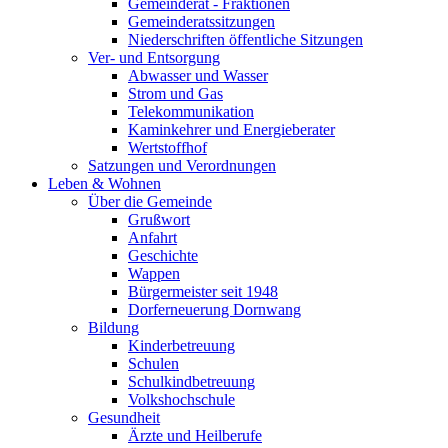
Gemeinderat - Fraktionen
Gemeinderatssitzungen
Niederschriften öffentliche Sitzungen
Ver- und Entsorgung
Abwasser und Wasser
Strom und Gas
Telekommunikation
Kaminkehrer und Energieberater
Wertstoffhof
Satzungen und Verordnungen
Leben & Wohnen
Über die Gemeinde
Grußwort
Anfahrt
Geschichte
Wappen
Bürgermeister seit 1948
Dorferneuerung Dornwang
Bildung
Kinderbetreuung
Schulen
Schulkindbetreuung
Volkshochschule
Gesundheit
Ärzte und Heilberufe