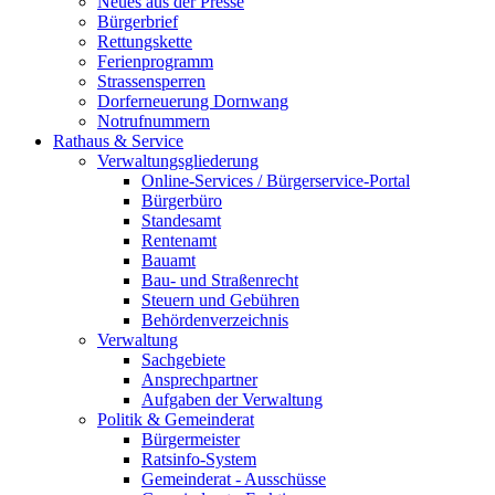
Neues aus der Presse
Bürgerbrief
Rettungskette
Ferienprogramm
Strassensperren
Dorferneuerung Dornwang
Notrufnummern
Rathaus & Service
Verwaltungsgliederung
Online-Services / Bürgerservice-Portal
Bürgerbüro
Standesamt
Rentenamt
Bauamt
Bau- und Straßenrecht
Steuern und Gebühren
Behördenverzeichnis
Verwaltung
Sachgebiete
Ansprechpartner
Aufgaben der Verwaltung
Politik & Gemeinderat
Bürgermeister
Ratsinfo-System
Gemeinderat - Ausschüsse