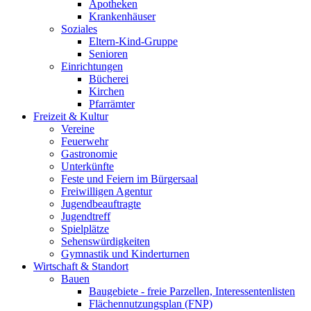
Apotheken
Krankenhäuser
Soziales
Eltern-Kind-Gruppe
Senioren
Einrichtungen
Bücherei
Kirchen
Pfarrämter
Freizeit & Kultur
Vereine
Feuerwehr
Gastronomie
Unterkünfte
Feste und Feiern im Bürgersaal
Freiwilligen Agentur
Jugendbeauftragte
Jugendtreff
Spielplätze
Sehenswürdigkeiten
Gymnastik und Kinderturnen
Wirtschaft & Standort
Bauen
Baugebiete - freie Parzellen, Interessentenlisten
Flächennutzungsplan (FNP)