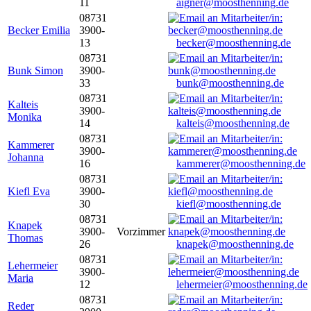
11
aigner@moosthenning.de
08731
Becker Emilia
3900-
13
becker@moosthenning.de
08731
Bunk Simon
3900-
33
bunk@moosthenning.de
08731
Kalteis
3900-
Monika
14
kalteis@moosthenning.de
08731
Kammerer
3900-
Johanna
16
kammerer@moosthenning.de
08731
Kiefl Eva
3900-
30
kiefl@moosthenning.de
08731
Knapek
3900-
Vorzimmer
Thomas
26
knapek@moosthenning.de
08731
Lehermeier
3900-
Maria
12
lehermeier@moosthenning.de
08731
Reder