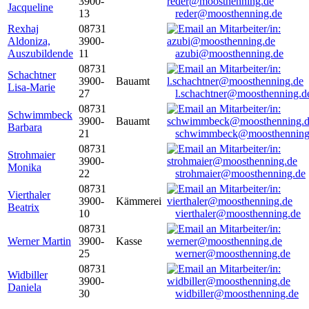
3900-
Jacqueline
13
reder@moosthenning.de
Rexhaj
08731
Aldoniza,
3900-
Auszubildende
11
azubi@moosthenning.de
08731
Schachtner
3900-
Bauamt
Lisa-Marie
27
l.schachtner@moosthenning.d
08731
Schwimmbeck
3900-
Bauamt
Barbara
21
schwimmbeck@moosthenning
08731
Strohmaier
3900-
Monika
22
strohmaier@moosthenning.de
08731
Vierthaler
3900-
Kämmerei
Beatrix
10
vierthaler@moosthenning.de
08731
Werner Martin
3900-
Kasse
25
werner@moosthenning.de
08731
Widbiller
3900-
Daniela
30
widbiller@moosthenning.de